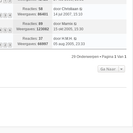
1
2
Reacties:
58
door
Christiaan
Weergaves:
86401
14 jul 2007, 15:10
2
3
4
Reacties:
89
door
Marnix
Weergaves:
123082
15 okt 2005, 15:30
4
5
6
Reacties:
37
door
H.M.H.
Weergaves:
66997
05 aug 2005, 23:33
1
2
3
29 Onderwerpen • Pagina
1
Van
1
Ga Naar