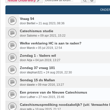
Zoek
Uitgebrei
Nieuw Onderwerp
ONDE
Vraag 54
door
Bertiel
»
21 aug 2023, 08:36
Catechismus studie
door
Salomo
»
09 apr 2021, 15:22
Welke verklaring HC is aan te raden?
door
Marck
»
05 jul 2019, 12:54
Zondag 1 - Vaders wil
door
Arja
»
04 jun 2019, 13:27
Zondag 37 vraag 101
door
stephan321
»
24 aug 2016, 22:30
Sondag 15 ds Mallan
door
dawie
»
09 mar 2016, 13:27
Een proeve van de Nieuwe Catechismus
door
Luther
»
27 nov 2015, 15:46
Catechismusprediking noodzakelijk? (uit: Verwachte 
door
refo
»
10 nov 2015, 21:17