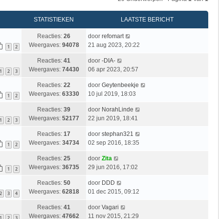
STATISTIEKEN
LAATSTE BERICHT
Reacties:
26
door
refomart
Weergaves:
94078
21 aug 2023, 20:22
1
2
Reacties:
41
door
-DIA-
Weergaves:
74430
06 apr 2023, 20:57
1
2
3
Reacties:
22
door
Geytenbeekje
Weergaves:
63330
10 jul 2019, 18:03
1
2
Reacties:
39
door
NorahLinde
Weergaves:
52177
22 jun 2019, 18:41
1
2
3
Reacties:
17
door
stephan321
Weergaves:
34734
02 sep 2016, 18:35
1
2
Reacties:
25
door
Zita
Weergaves:
36735
29 jun 2016, 17:02
1
2
Reacties:
50
door
DDD
Weergaves:
62818
01 dec 2015, 09:12
2
3
4
Reacties:
41
door
Vagari
Weergaves:
47662
11 nov 2015, 21:29
1
2
3