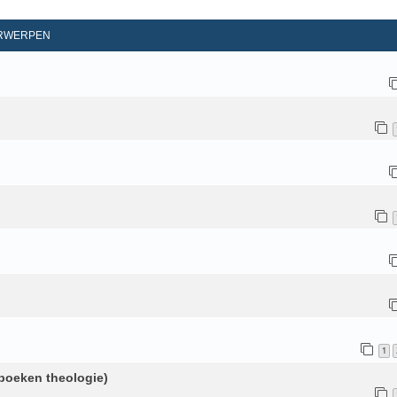
d Zoeken
RWERPEN
1
boeken theologie)