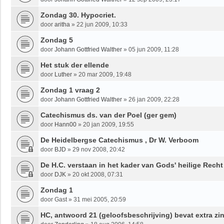
Zondag 30. Hypocriet.
door
aritha
»
22 jun 2009, 10:33
Zondag 5
door
Johann Gottfried Walther
»
05 jun 2009, 11:28
Het stuk der ellende
door
Luther
»
20 mar 2009, 19:48
Zondag 1 vraag 2
door
Johann Gottfried Walther
»
26 jan 2009, 22:28
Catechismus ds. van der Poel (ger gem)
door
Hann00
»
20 jan 2009, 19:55
De Heidelbergse Catechismus , Dr W. Verboom
door
BJD
»
29 nov 2008, 20:42
De H.C. verstaan in het kader van Gods' heilige Recht
door
DJK
»
20 okt 2008, 07:31
Zondag 1
door
Gast
»
31 mei 2005, 20:59
HC, antwoord 21 (geloofsbeschrijving) bevat extra zi