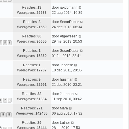
Reacties:
13
door
jakobmarin
Weergaves:
26533
22 aug 2014, 16:39
Reacties:
8
door
SecorDabar
Weergaves:
21550
24 dec 2013, 08:34
Reacties:
80
door
Afgewezen
Weergaves:
96655
29 mei 2013, 20:53
4
5
6
Reacties:
1
door
SecorDabar
Weergaves:
15860
01 feb 2013, 22:41
Reacties:
1
door
Jacobse
Weergaves:
17787
10 dec 2011, 20:36
Reacties:
9
door
huisman
Weergaves:
22991
21 dec 2010, 23:21
Reacties:
38
door
Joannah
Weergaves:
61334
11 sep 2010, 00:42
1
2
3
Reacties:
271
door
Mara
Weergaves:
142455
06 aug 2010, 17:32
18
19
Reacties:
29
door
Luther
Weergaves:
45444
28 jul 2010, 17:53
1
2