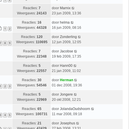
Reacties:
7
door
Marnix
Weergaves:
24143
23 jun 2009, 13:36
Reacties:
16
door
helma
Weergaves:
44328
16 jun 2009, 08:16
1
2
Reacties:
120
door
Zonderling
Weergaves:
110695
12 jun 2009, 12:05
7
8
9
Reacties:
7
door
Jacobse
Weergaves:
22348
19 feb 2009, 17:35
Reacties:
5
door
Hann00
Weergaves:
22557
21 jan 2009, 11:02
Reacties:
30
door
Herman
Weergaves:
54546
01 dec 2008, 19:36
1
2
3
Reacties:
5
door
Jongere
Weergaves:
22969
20 okt 2008, 12:21
Reacties:
65
door
JolandaOudshoorn
Weergaves:
100731
11 mar 2008, 09:18
3
4
5
Reacties:
21
door
Josephus
Weergaves:
42429
27 feb 2008, 13:31