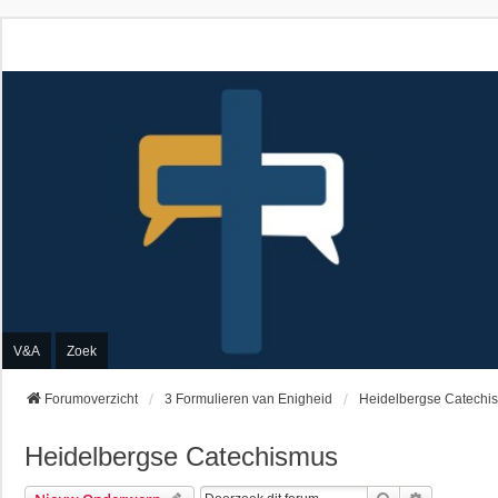
V&A
Zoek
Forumoverzicht
3 Formulieren van Enigheid
Heidelbergse Catechi
Heidelbergse Catechismus