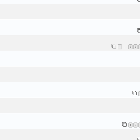
1
5
6
…
1
2
n