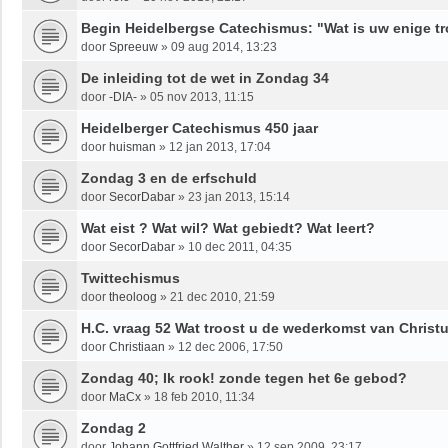
Begin Heidelbergse Catechismus: "Wat is uw enige tro
door
Spreeuw
»
09 aug 2014, 13:23
De inleiding tot de wet in Zondag 34
door
-DIA-
»
05 nov 2013, 11:15
Heidelberger Catechismus 450 jaar
door
huisman
»
12 jan 2013, 17:04
Zondag 3 en de erfschuld
door
SecorDabar
»
23 jan 2013, 15:14
Wat eist ? Wat wil? Wat gebiedt? Wat leert?
door
SecorDabar
»
10 dec 2011, 04:35
Twittechismus
door
theoloog
»
21 dec 2010, 21:59
H.C. vraag 52 Wat troost u de wederkomst van Christ
door
Christiaan
»
12 dec 2006, 17:50
Zondag 40; Ik rook! zonde tegen het 6e gebod?
door
MaCx
»
18 feb 2010, 11:34
Zondag 2
door
Johann Gottfried Walther
»
12 sep 2009, 23:17