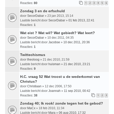
Reacties:
80
1
2
3
4
5
6
Zondag 3 en de erfschuld
door
SecorDabar
» 23 jan 2013, 15:14
Laatste bericht door
SecorDabar
»
01 feb 2013, 22:41
Reacties:
1
Wat eist ? Wat wil? Wat gebiedt? Wat leert?
door
SecorDabar
» 10 dec 2011, 04:35
Laatste bericht door
Jacobse
»
10 dec 2011, 20:36
Reacties:
1
Twittechismus
door
theoloog
» 21 dec 2010, 21:59
Laatste bericht door
huisman
»
21 dec 2010, 23:21
Reacties:
9
H.C. vraag 52 Wat troost u de wederkomst van
Christus?
door
Christiaan
» 12 dec 2006, 17:50
Laatste bericht door
Joannah
»
11 sep 2010, 00:42
Reacties:
38
1
2
3
Zondag 40; Ik rook! zonde tegen het 6e gebod?
door
MaCx
» 18 feb 2010, 11:34
Laatste bericht door
Mara
»
06 aug 2010, 17:32