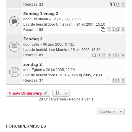
Reacties:
21
1
2
Zondag 1 vraag 2
door
Christiaan
» 12 jul 2007, 23:56
Laatste bericht door
Christiaan
»
14 jul 2007, 15:10
Reacties:
58
1
2
3
4
Zondag 3
door
Jelle
» 06 aug 2005, 07:31
Laatste bericht door
Marnix
»
15 okt 2005, 15:30
Reacties:
89
1
2
3
4
5
6
zondag 2
door
Egbert
» 20 jul 2005, 12:29
Laatste bericht door
H.M.H.
»
05 aug 2005, 23:33
Reacties:
37
1
2
3
Nieuw Onderwerp
29 Onderwerpen • Pagina
1
Van
1
Ga Naar
FORUMPERMISSIES