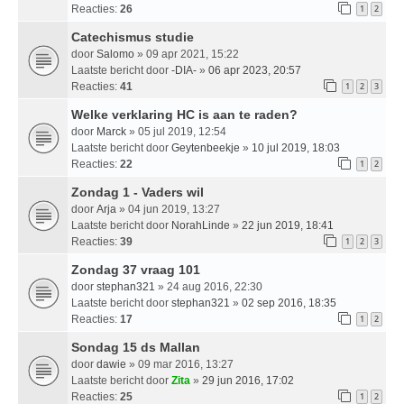
Reacties:
26
1
2
Catechismus studie
door
Salomo
» 09 apr 2021, 15:22
Laatste bericht door
-DIA-
»
06 apr 2023, 20:57
Reacties:
41
1
2
3
Welke verklaring HC is aan te raden?
door
Marck
» 05 jul 2019, 12:54
Laatste bericht door
Geytenbeekje
»
10 jul 2019, 18:03
Reacties:
22
1
2
Zondag 1 - Vaders wil
door
Arja
» 04 jun 2019, 13:27
Laatste bericht door
NorahLinde
»
22 jun 2019, 18:41
Reacties:
39
1
2
3
Zondag 37 vraag 101
door
stephan321
» 24 aug 2016, 22:30
Laatste bericht door
stephan321
»
02 sep 2016, 18:35
Reacties:
17
1
2
Sondag 15 ds Mallan
door
dawie
» 09 mar 2016, 13:27
Laatste bericht door
Zita
»
29 jun 2016, 17:02
Reacties:
25
1
2