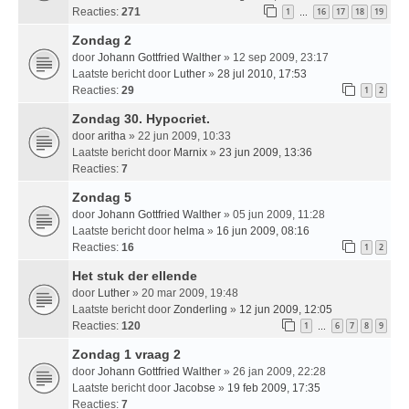
Reacties:
271
1
16
17
18
19
…
Zondag 2
door
Johann Gottfried Walther
» 12 sep 2009, 23:17
Laatste bericht door
Luther
»
28 jul 2010, 17:53
Reacties:
29
1
2
Zondag 30. Hypocriet.
door
aritha
» 22 jun 2009, 10:33
Laatste bericht door
Marnix
»
23 jun 2009, 13:36
Reacties:
7
Zondag 5
door
Johann Gottfried Walther
» 05 jun 2009, 11:28
Laatste bericht door
helma
»
16 jun 2009, 08:16
Reacties:
16
1
2
Het stuk der ellende
door
Luther
» 20 mar 2009, 19:48
Laatste bericht door
Zonderling
»
12 jun 2009, 12:05
Reacties:
120
1
6
7
8
9
…
Zondag 1 vraag 2
door
Johann Gottfried Walther
» 26 jan 2009, 22:28
Laatste bericht door
Jacobse
»
19 feb 2009, 17:35
Reacties:
7