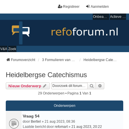
Registreer
Aanmelden
Onbeantwoorde onderwerpen
Actieve onderwerpen
V&A
Zoek
Forumoverzicht
3 Formulieren van Enigheid
Heidelbergse Catechismus
Heidelbergse Catechismus
Zoek
Uitgebreid Zo
Nieuw Onderwerp
29 Onderwerpen • Pagina
1
Van
1
Onderwerpen
Vraag 54
door
Bertiel
» 21 aug 2023, 08:36
Laatste bericht door
refomart
»
21 aug 2023, 20:22