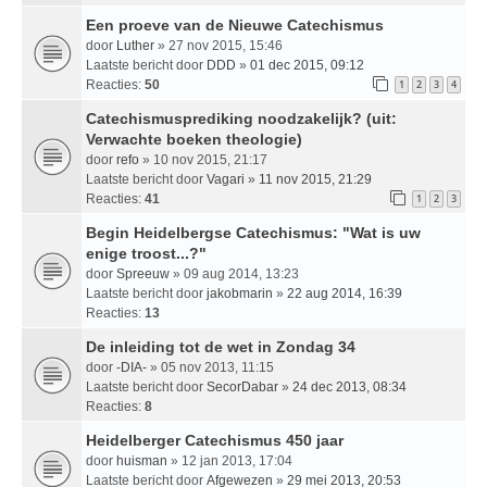
Een proeve van de Nieuwe Catechismus
door
Luther
» 27 nov 2015, 15:46
Laatste bericht door
DDD
»
01 dec 2015, 09:12
Reacties:
50
1
2
3
4
Catechismusprediking noodzakelijk? (uit:
Verwachte boeken theologie)
door
refo
» 10 nov 2015, 21:17
Laatste bericht door
Vagari
»
11 nov 2015, 21:29
Reacties:
41
1
2
3
Begin Heidelbergse Catechismus: "Wat is uw
enige troost...?"
door
Spreeuw
» 09 aug 2014, 13:23
Laatste bericht door
jakobmarin
»
22 aug 2014, 16:39
Reacties:
13
De inleiding tot de wet in Zondag 34
door
-DIA-
» 05 nov 2013, 11:15
Laatste bericht door
SecorDabar
»
24 dec 2013, 08:34
Reacties:
8
Heidelberger Catechismus 450 jaar
door
huisman
» 12 jan 2013, 17:04
Laatste bericht door
Afgewezen
»
29 mei 2013, 20:53