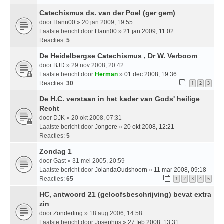
Catechismus ds. van der Poel (ger gem)
door
Hann00
» 20 jan 2009, 19:55
Laatste bericht door
Hann00
»
21 jan 2009, 11:02
Reacties:
5
De Heidelbergse Catechismus , Dr W. Verboom
door
BJD
» 29 nov 2008, 20:42
Laatste bericht door
Herman
»
01 dec 2008, 19:36
Reacties:
30
1
2
3
De H.C. verstaan in het kader van Gods' heilige
Recht
door
DJK
» 20 okt 2008, 07:31
Laatste bericht door
Jongere
»
20 okt 2008, 12:21
Reacties:
5
Zondag 1
door
Gast
» 31 mei 2005, 20:59
Laatste bericht door
JolandaOudshoorn
»
11 mar 2008, 09:18
Reacties:
65
1
2
3
4
5
HC, antwoord 21 (geloofsbeschrijving) bevat extra
zin
door
Zonderling
» 18 aug 2006, 14:58
Laatste bericht door
Josephus
»
27 feb 2008, 13:31