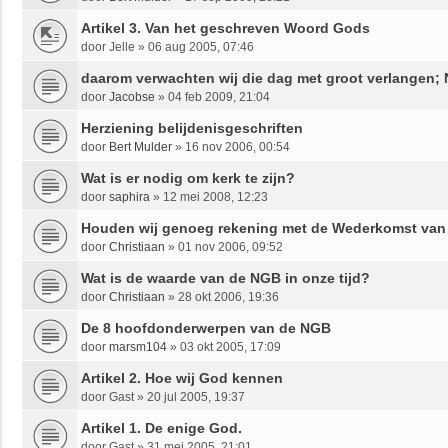
Artikel 3. Van het geschreven Woord Gods
door
Jelle
»
06 aug 2005, 07:46
daarom verwachten wij die dag met groot verlangen; 
door
Jacobse
»
04 feb 2009, 21:04
Herziening belijdenisgeschriften
door
Bert Mulder
»
16 nov 2006, 00:54
Wat is er nodig om kerk te zijn?
door
saphira
»
12 mei 2008, 12:23
Houden wij genoeg rekening met de Wederkomst van
door
Christiaan
»
01 nov 2006, 09:52
Wat is de waarde van de NGB in onze tijd?
door
Christiaan
»
28 okt 2006, 19:36
De 8 hoofdonderwerpen van de NGB
door
marsm104
»
03 okt 2005, 17:09
Artikel 2. Hoe wij God kennen
door
Gast
»
20 jul 2005, 19:37
Artikel 1. De enige God.
door
Gast
»
31 mei 2005, 21:01