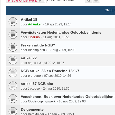
Zoek
Uitgebrei
Nieuw Onderwerp
ONDE
Artikel 18
door
Ad Anker
»
19 apr 2023, 12:14
Verwijsteksten Nederlandse Geloofsbelijdenis
door
Tiberius
»
11 aug 2011, 18:51
Preken uit de NGB?
door
Bloempje28
»
17 aug 2009, 10:08
artikel 22
door
argus
»
31 jul 2012, 15:35
NGB artikel 36 en Romeine 13:1-7
door
proregno
»
07 sep 2010, 14:56
artikel 37 NGB slot
door
Jacobse
»
24 apr 2010, 21:36
Verschenen: Boek over Nederlandse Geloofsbelijdeni
door
GGBeroopingswerk
»
10 nov 2009, 19:03
De gemeente
door
Bert Mulder
»
17 sep 2009, 23:21