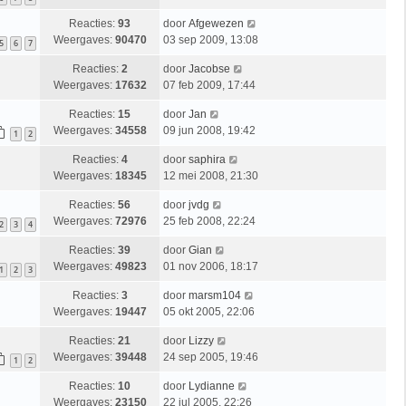
Reacties:
93
door
Afgewezen
Weergaves:
90470
03 sep 2009, 13:08
5
6
7
Reacties:
2
door
Jacobse
Weergaves:
17632
07 feb 2009, 17:44
Reacties:
15
door
Jan
Weergaves:
34558
09 jun 2008, 19:42
1
2
Reacties:
4
door
saphira
Weergaves:
18345
12 mei 2008, 21:30
Reacties:
56
door
jvdg
Weergaves:
72976
25 feb 2008, 22:24
2
3
4
Reacties:
39
door
Gian
Weergaves:
49823
01 nov 2006, 18:17
1
2
3
Reacties:
3
door
marsm104
Weergaves:
19447
05 okt 2005, 22:06
Reacties:
21
door
Lizzy
Weergaves:
39448
24 sep 2005, 19:46
1
2
Reacties:
10
door
Lydianne
Weergaves:
23150
22 jul 2005, 22:26