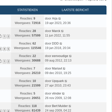
STATISTIEKEN
LAATSTE BERICHT
Reacties:
9
door
Arja
Weergaves:
72916
19 apr 2023, 20:36
Reacties:
28
door
Marck
Weergaves:
57599
11 jun 2022, 11:55
1
2
Reacties:
62
door
DDD
Weergaves:
115546
19 jan 2018, 20:34
3
4
5
Reacties:
22
door
eenvoudige
Weergaves:
30688
09 aug 2012, 22:13
1
2
Reacties:
7
door
Mariavt
Weergaves:
20210
09 dec 2010, 19:25
Reacties:
10
door
Upquark
Weergaves:
21599
27 apr 2010, 23:43
Reacties:
5
door
vlinder
Weergaves:
20651
26 nov 2009, 12:08
Reacties:
118
door
Bert Mulder
Weergaves:
81439
24 sep 2009, 04:22
6
7
8