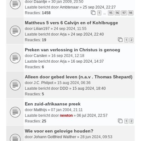
door
Daantje
» 30 jan 2009, 20:50
Laatste bericht door
Ambtenaar
»
25 sep 2024, 22:27
Reacties:
1458
1
95
96
97
98
…
Mattheus 5 vers 6 Calvijn en of Kohlbrugge
door
Lilian197
» 24 sep 2024, 11:55
Laatste bericht door
Arja
»
24 sep 2024, 22:40
Reacties:
19
1
2
Preken van verlossing in Christus is genoeg
door
Carsten
» 16 sep 2024, 12:18
Laatste bericht door
Arja
»
16 sep 2024, 14:37
Reacties:
6
Alleen door gebed leven (n.a.v . Thomas Shepard)
door
J.C. Philpot
» 15 aug 2024, 06:36
Laatste bericht door
DDD
»
15 aug 2024, 18:40
Reacties:
5
Een zuid-afrikaanse preek
door
Matthijs
» 07 jan 2004, 21:11
Laatste bericht door
newton
»
06 jul 2024, 22:57
Reacties:
25
1
2
Wie voor een gelovige houden?
door
Johann Gottfried Walther
» 28 jun 2024, 09:53