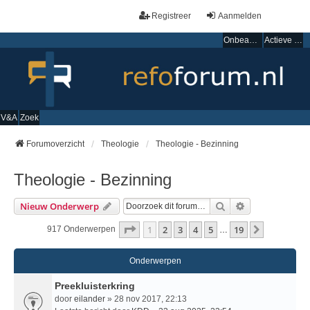
Registreer
Aanmelden
Onbeantwoorde onderwerpen
Actieve onderwerpen
V&A
Zoek
Forumoverzicht
Theologie
Theologie - Bezinning
Theologie - Bezinning
Zoek
Uitgebreid Zo
Nieuw Onderwerp
Pagina
1
Van
19
1
2
3
4
5
19
Volgende
917 Onderwerpen
…
Onderwerpen
Preekluisterkring
door
eilander
» 28 nov 2017, 22:13