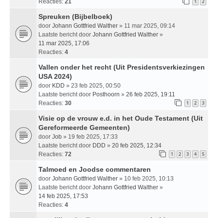
Reacties:
21
1
2
Spreuken (Bijbelboek)
door
Johann Gottfried Walther
» 11 mar 2025, 09:14
Laatste bericht door
Johann Gottfried Walther
»
11 mar 2025, 17:06
Reacties:
4
Vallen onder het recht (Uit Presidentsverkiezingen
USA 2024)
door
KDD
» 23 feb 2025, 00:50
Laatste bericht door
Posthoorn
»
26 feb 2025, 19:11
Reacties:
30
1
2
3
Visie op de vrouw e.d. in het Oude Testament (Uit
Gereformeerde Gemeenten)
door
Job
» 19 feb 2025, 17:33
Laatste bericht door
DDD
»
20 feb 2025, 12:34
Reacties:
72
1
2
3
4
5
Talmoed en Joodse commentaren
door
Johann Gottfried Walther
» 10 feb 2025, 10:13
Laatste bericht door
Johann Gottfried Walther
»
14 feb 2025, 17:53
Reacties:
4