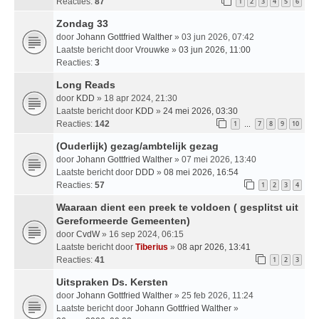
Reacties:
87
1
2
3
4
5
6
Zondag 33
door
Johann Gottfried Walther
» 03 jun 2026, 07:42
Laatste bericht door
Vrouwke
»
03 jun 2026, 11:00
Reacties:
3
Long Reads
door
KDD
» 18 apr 2024, 21:30
Laatste bericht door
KDD
»
24 mei 2026, 03:30
Reacties:
142
1
7
8
9
10
…
(Ouderlijk) gezag/ambtelijk gezag
door
Johann Gottfried Walther
» 07 mei 2026, 13:40
Laatste bericht door
DDD
»
08 mei 2026, 16:54
Reacties:
57
1
2
3
4
Waaraan dient een preek te voldoen ( gesplitst uit
Gereformeerde Gemeenten)
door
CvdW
» 16 sep 2024, 06:15
Laatste bericht door
Tiberius
»
08 apr 2026, 13:41
Reacties:
41
1
2
3
Uitspraken Ds. Kersten
door
Johann Gottfried Walther
» 25 feb 2026, 11:24
Laatste bericht door
Johann Gottfried Walther
»