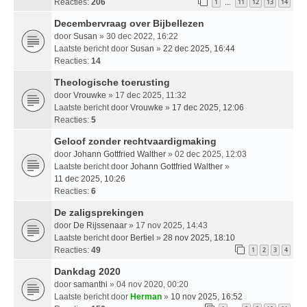
Reacties:
206
1
11
12
13
14
…
Decembervraag over Bijbellezen
door
Susan
» 30 dec 2022, 16:22
Laatste bericht door
Susan
»
22 dec 2025, 16:44
Reacties:
14
Theologische toerusting
door
Vrouwke
» 17 dec 2025, 11:32
Laatste bericht door
Vrouwke
»
17 dec 2025, 12:06
Reacties:
5
Geloof zonder rechtvaardigmaking
door
Johann Gottfried Walther
» 02 dec 2025, 12:03
Laatste bericht door
Johann Gottfried Walther
»
11 dec 2025, 10:26
Reacties:
6
De zaligsprekingen
door
De Rijssenaar
» 17 nov 2025, 14:43
Laatste bericht door
Bertiel
»
28 nov 2025, 18:10
Reacties:
49
1
2
3
4
Dankdag 2020
door
samanthi
» 04 nov 2020, 00:20
Laatste bericht door
Herman
»
10 nov 2025, 16:52