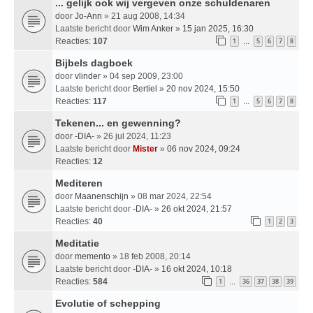
... gelijk ook wij vergeven onze schuldenaren
door
Jo-Ann
» 21 aug 2008, 14:34
Laatste bericht door
Wim Anker
»
15 jan 2025, 16:30
Reacties:
107
1
5
6
7
8
…
Bijbels dagboek
door
vlinder
» 04 sep 2009, 23:00
Laatste bericht door
Bertiel
»
20 nov 2024, 15:50
Reacties:
117
1
5
6
7
8
…
Tekenen... en gewenning?
door
-DIA-
» 26 jul 2024, 11:23
Laatste bericht door
Mister
»
06 nov 2024, 09:24
Reacties:
12
Mediteren
door
Maanenschijn
» 08 mar 2024, 22:54
Laatste bericht door
-DIA-
»
26 okt 2024, 21:57
Reacties:
40
1
2
3
Meditatie
door
memento
» 18 feb 2008, 20:14
Laatste bericht door
-DIA-
»
16 okt 2024, 10:18
Reacties:
584
1
36
37
38
39
…
Evolutie of schepping