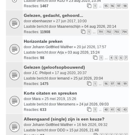
Laatste bericht door
KDD
»
23 aug 2025, 23:54
Reacties:
1467
1
95
96
97
98
…
Gelezen, gedacht, gehoord...
door
ebenhaezer
» 27 jun 2017, 10:00
Laatste bericht door
Maanenschijn
»
04 aug 2026, 20:14
Reacties:
11908
1
791
792
793
794
…
Horizontale preken
door
Johann Gottfried Walther
» 20 jul 2026, 17:57
Laatste bericht door
Arja
»
03 aug 2026, 15:24
Reacties:
98
1
4
5
6
7
…
Gelezen (geloofsopbouwend)
door
J.C. Philpot
» 17 aug 2020, 20:37
Laatste bericht door
Iemand
»
25 jul 2026, 20:04
Reacties:
1475
1
96
97
98
99
…
Korte citaten en spreuken
door
Mara
» 25 mei 2019, 15:26
Laatste bericht door
Mensmens
»
24 jul 2026, 09:03
Reacties:
633
1
40
41
42
43
…
Alleengaand (single) zijn is een keuze?
door
Johann Gottfried Walther
» 16 feb 2026, 09:32
Laatste bericht door
DDD
»
15 jul 2026, 21:48