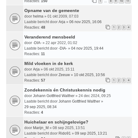
Reacties:
150
1
8
9
10
11
…
Opname van de gemeente
door
helma
» 01 okt 2009, 07:03
Laatste bericht door
Arja
»
06 nov 2025, 16:06
Reacties:
48
1
2
3
4
Veranderend mensbeeld
door
-DIA-
» 22 apr 2022, 01:02
Laatste bericht door
-DIA-
»
04 nov 2025, 19:44
Reacties:
11
Mild vloeken in de kerk
door
Arja
» 06 okt 2025, 15:11
Laatste bericht door
Zeeuw
»
10 okt 2025, 10:56
Reacties:
57
1
2
3
4
Zondekennis én Christuskennis nodig
door
Johann Gottfried Walther
» 24 dec 2024, 09:25
Laatste bericht door
Johann Gottfried Walther
»
29 sep 2025, 08:34
Reacties:
4
Huichelaar en schijngelovige?
door
Marijn_M
» 08 sep 2025, 13:51
Laatste bericht door
Rido91
»
09 sep 2025, 13:21