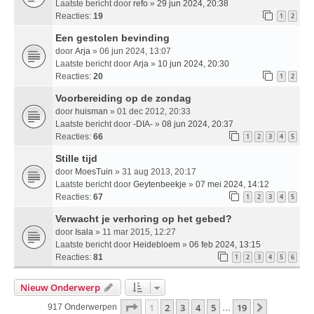
Laatste bericht door
refo
»
29 jun 2024, 20:38
Reacties:
19
1
2
Een gestolen bevinding
door
Arja
» 06 jun 2024, 13:07
Laatste bericht door
Arja
»
10 jun 2024, 20:30
Reacties:
20
1
2
Voorbereiding op de zondag
door
huisman
» 01 dec 2012, 20:33
Laatste bericht door
-DIA-
»
08 jun 2024, 20:37
Reacties:
66
1
2
3
4
5
Stille tijd
door
MoesTuin
» 31 aug 2013, 20:17
Laatste bericht door
Geytenbeekje
»
07 mei 2024, 14:12
Reacties:
67
1
2
3
4
5
Verwacht je verhoring op het gebed?
door
Isala
» 11 mar 2015, 12:27
Laatste bericht door
Heidebloem
»
06 feb 2024, 13:15
Reacties:
81
1
2
3
4
5
6
Nieuw Onderwerp
Pagina
1
Van
19
1
2
3
4
5
19
Volgende
917 Onderwerpen
…