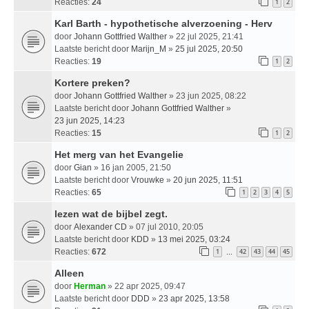
Reacties:
24
1
2
Karl Barth - hypothetische alverzoening - Herv
door
Johann Gottfried Walther
» 22 jul 2025, 21:41
Laatste bericht door
Marijn_M
»
25 jul 2025, 20:50
Reacties:
19
1
2
Kortere preken?
door
Johann Gottfried Walther
» 23 jun 2025, 08:22
Laatste bericht door
Johann Gottfried Walther
»
23 jun 2025, 14:23
Reacties:
15
1
2
Het merg van het Evangelie
door
Gian
» 16 jan 2005, 21:50
Laatste bericht door
Vrouwke
»
20 jun 2025, 11:51
Reacties:
65
1
2
3
4
5
lezen wat de bijbel zegt.
door
Alexander CD
» 07 jul 2010, 20:05
Laatste bericht door
KDD
»
13 mei 2025, 03:24
Reacties:
672
1
42
43
44
45
…
Alleen
door
Herman
» 22 apr 2025, 09:47
Laatste bericht door
DDD
»
23 apr 2025, 13:58