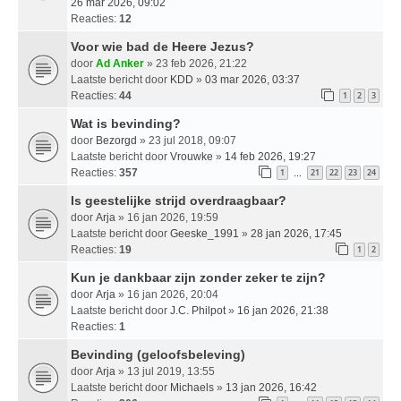
26 mar 2026, 09:02
Reacties:
12
Voor wie bad de Heere Jezus?
door
Ad Anker
» 23 feb 2026, 21:22
Laatste bericht door
KDD
»
03 mar 2026, 03:37
Reacties:
44
1
2
3
Wat is bevinding?
door
Bezorgd
» 23 jul 2018, 09:07
Laatste bericht door
Vrouwke
»
14 feb 2026, 19:27
Reacties:
357
1
21
22
23
24
…
Is geestelijke strijd overdraagbaar?
door
Arja
» 16 jan 2026, 19:59
Laatste bericht door
Geeske_1991
»
28 jan 2026, 17:45
Reacties:
19
1
2
Kun je dankbaar zijn zonder zeker te zijn?
door
Arja
» 16 jan 2026, 20:04
Laatste bericht door
J.C. Philpot
»
16 jan 2026, 21:38
Reacties:
1
Bevinding (geloofsbeleving)
door
Arja
» 13 jul 2019, 13:55
Laatste bericht door
Michaels
»
13 jan 2026, 16:42