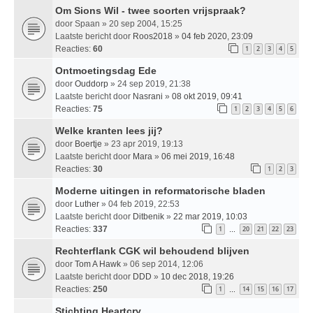
Om Sions Wil - twee soorten vrijspraak?
door
Spaan
» 20 sep 2004, 15:25
Laatste bericht door
Roos2018
»
04 feb 2020, 23:09
Reacties:
60
1
2
3
4
5
Ontmoetingsdag Ede
door
Ouddorp
» 24 sep 2019, 21:38
Laatste bericht door
Nasrani
»
08 okt 2019, 09:41
Reacties:
75
1
2
3
4
5
6
Welke kranten lees jij?
door
Boertje
» 23 apr 2019, 19:13
Laatste bericht door
Mara
»
06 mei 2019, 16:48
Reacties:
30
1
2
3
Moderne uitingen in reformatorische bladen
door
Luther
» 04 feb 2019, 22:53
Laatste bericht door
Ditbenik
»
22 mar 2019, 10:03
Reacties:
337
1
20
21
22
23
…
Rechterflank CGK wil behoudend blijven
door
Tom A Hawk
» 06 sep 2014, 12:06
Laatste bericht door
DDD
»
10 dec 2018, 19:26
Reacties:
250
1
14
15
16
17
…
Stichting Heartcry