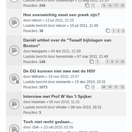
Laatste bericht door
GJdeBruijn
»
15 aug 2011, 22:35
Reacties:
256
1
15
16
17
18
…
Hoe evenwichtig moet een preek zijn?
door
rekcor
» 13 jul 2011, 21:25
Laatste bericht door
rekcor
»
15 jul 2011, 11:49
Reacties:
38
1
2
3
Daniël artikel over de "Twaalf bijlslagen van
Boston"
door
keesjanm
» 04 feb 2011, 21:09
Laatste bericht door
hervormde
»
07 mar 2011, 21:48
Reacties:
148
1
7
8
9
10
…
De GG kunnen niet mee met de HSV
door
Wilhelm
» 19 nov 2010, 15:57
Laatste bericht door
memento
»
15 dec 2010, 23:31
Reacties:
1073
1
69
70
71
72
…
Interview met Prof W Van 't Spijker
door
huisman
» 05 nov 2010, 11:31
Laatste bericht door
vlinder
»
08 nov 2010, 18:31
Reacties:
5
Toch niet recht gedaan...
door
-DIA-
» 23 okt 2010, 02:05