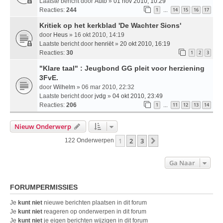
Laatste bericht door
Auto
»
01 nov 2010, 10:29
Reacties:
244
1
14
15
16
17
…
Kritiek op het kerkblad 'De Wachter Sions'
door
Heus
» 16 okt 2010, 14:19
Laatste bericht door
henriët
»
20 okt 2010, 16:19
Reacties:
30
1
2
3
"Klare taal" : Jeugbond GG pleit voor herziening
3FvE.
door
Wilhelm
» 06 mar 2010, 22:32
Laatste bericht door
jvdg
»
04 okt 2010, 23:49
Reacties:
206
1
11
12
13
14
…
Nieuw Onderwerp
1
2
3
Volgende
122 Onderwerpen
Ga Naar
FORUMPERMISSIES
Je
kunt niet
nieuwe berichten plaatsen in dit forum
Je
kunt niet
reageren op onderwerpen in dit forum
Je
kunt niet
je eigen berichten wijzigen in dit forum