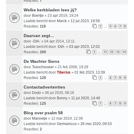
Reacties:
7
Welke kerkbladen lees jij?
door
Boertje
» 23 apr 2019, 19:24
Laatste bericht door
Marck
»
12 jul 2023, 19:58
Reacties:
118
1
5
6
7
8
…
Daarvan zegt...
door
-DIA-
» 04 apr 2014, 13:11
Laatste bericht door
-DIA-
»
03 apr 2023, 12:02
Reacties:
200
1
11
12
13
14
…
De Wachter Sions
door
Toeschouwer
» 21 feb 2006, 19:29
Laatste bericht door
Tiberius
»
01 feb 2023, 13:39
Reacties:
120
1
6
7
8
9
…
Contactadvertenties
door
Dodo
» 06 jul 2020, 08:16
Laatste bericht door
Bonny
»
11 jul 2020, 14:46
Reacties:
125
1
6
7
8
9
…
Blog over psalm 58
door
Mannetje
» 12 mar 2019, 12:39
Laatste bericht door
Germanicus
»
26 mei 2020, 09:53
Reacties:
2