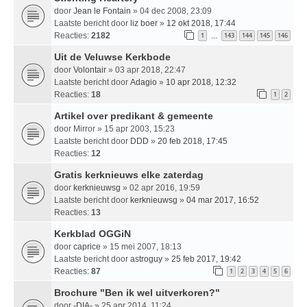
door
Jean le Fontain
» 04 dec 2008, 23:09
Laatste bericht door
liz boer
»
12 okt 2018, 17:44
Reacties:
2182
1
143
144
145
146
…
Uit de Veluwse Kerkbode
door
Volontair
» 03 apr 2018, 22:47
Laatste bericht door
Adagio
»
10 apr 2018, 12:32
Reacties:
18
1
2
Artikel over predikant & gemeente
door
Mirror
» 15 apr 2003, 15:23
Laatste bericht door
DDD
»
20 feb 2018, 17:45
Reacties:
12
Gratis kerknieuws elke zaterdag
door
kerknieuwsg
» 02 apr 2016, 19:59
Laatste bericht door
kerknieuwsg
»
04 mar 2017, 16:52
Reacties:
13
Kerkblad OGGiN
door
caprice
» 15 mei 2007, 18:13
Laatste bericht door
astroguy
»
25 feb 2017, 19:42
Reacties:
87
1
2
3
4
5
6
Brochure "Ben ik wel uitverkoren?"
door
-DIA-
» 25 apr 2014, 11:24