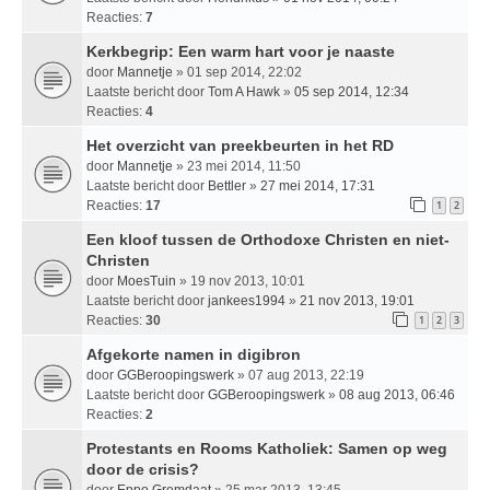
Reacties:
7
Kerkbegrip: Een warm hart voor je naaste
door
Mannetje
» 01 sep 2014, 22:02
Laatste bericht door
Tom A Hawk
»
05 sep 2014, 12:34
Reacties:
4
Het overzicht van preekbeurten in het RD
door
Mannetje
» 23 mei 2014, 11:50
Laatste bericht door
Bettler
»
27 mei 2014, 17:31
Reacties:
17
1
2
Een kloof tussen de Orthodoxe Christen en niet-
Christen
door
MoesTuin
» 19 nov 2013, 10:01
Laatste bericht door
jankees1994
»
21 nov 2013, 19:01
Reacties:
30
1
2
3
Afgekorte namen in digibron
door
GGBeroopingswerk
» 07 aug 2013, 22:19
Laatste bericht door
GGBeroopingswerk
»
08 aug 2013, 06:46
Reacties:
2
Protestants en Rooms Katholiek: Samen op weg
door de crisis?
door
Eppo Gremdaat
» 25 mar 2013, 13:45