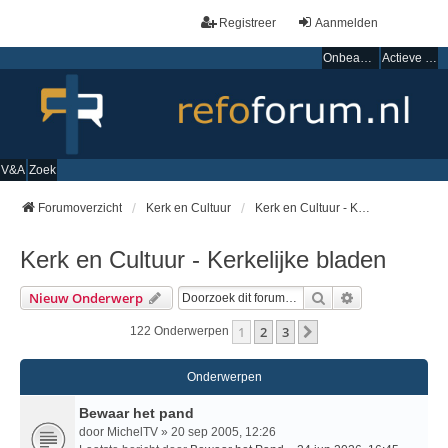
Registreer
Aanmelden
Onbeantwoorde onderwerpen
Actieve onderwerpen
V&A
Zoek
Forumoverzicht
Kerk en Cultuur
Kerk en Cultuur - Kerkelijke bladen
Kerk en Cultuur - Kerkelijke bladen
Zoek
Uitgebreid Zo
Nieuw Onderwerp
1
2
3
Volgende
122 Onderwerpen
Onderwerpen
Bewaar het pand
door
MichelTV
» 20 sep 2005, 12:26