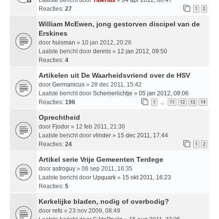
Reacties:
27
1
2
William McEwen, jong gestorven discipel van de
Erskines
door
huisman
» 10 jan 2012, 20:26
Laatste bericht door
dennis
»
12 jan 2012, 09:50
Reacties:
4
Artikelen uit De Waarheidsvriend over de HSV
door
Germanicus
» 28 dec 2011, 15:42
Laatste bericht door
Schemerlichtje
»
05 jan 2012, 08:06
Reacties:
196
1
11
12
13
14
…
Oprechtheid
door
Fjodor
» 12 feb 2011, 21:30
Laatste bericht door
vlinder
»
15 dec 2011, 17:44
Reacties:
24
1
2
Artikel serie Vrije Gemeenten Terdege
door
astroguy
» 06 sep 2011, 16:35
Laatste bericht door
Upquark
»
15 okt 2011, 16:23
Reacties:
5
Kerkelijke bladen, nodig of overbodig?
door
refo
» 23 nov 2009, 08:49