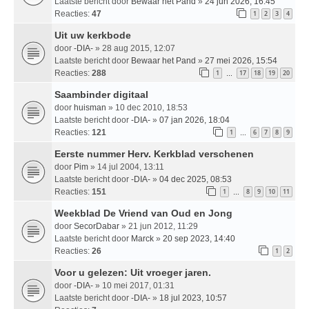
Laatste bericht door
Bewaar het Pand
»
24 jun 2026, 16:45
Reacties:
47
1
2
3
4
Uit uw kerkbode
door
-DIA-
» 28 aug 2015, 12:07
Laatste bericht door
Bewaar het Pand
»
27 mei 2026, 15:54
Reacties:
288
1
17
18
19
20
…
Saambinder digitaal
door
huisman
» 10 dec 2010, 18:53
Laatste bericht door
-DIA-
»
07 jan 2026, 18:04
Reacties:
121
1
6
7
8
9
…
Eerste nummer Herv. Kerkblad verschenen
door
Pim
» 14 jul 2004, 13:11
Laatste bericht door
-DIA-
»
04 dec 2025, 08:53
Reacties:
151
1
8
9
10
11
…
Weekblad De Vriend van Oud en Jong
door
SecorDabar
» 21 jun 2012, 11:29
Laatste bericht door
Marck
»
20 sep 2023, 14:40
Reacties:
26
1
2
Voor u gelezen: Uit vroeger jaren.
door
-DIA-
» 10 mei 2017, 01:31
Laatste bericht door
-DIA-
»
18 jul 2023, 10:57