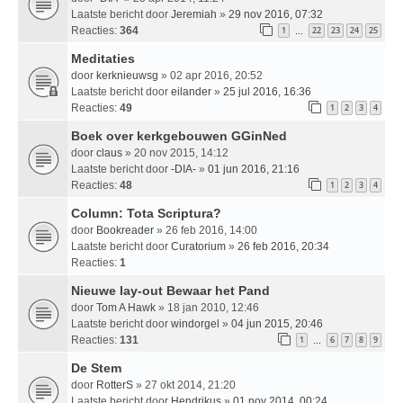
Laatste bericht door
Jeremiah
»
29 nov 2016, 07:32
Reacties:
364
1
22
23
24
25
…
Meditaties
door
kerknieuwsg
» 02 apr 2016, 20:52
Laatste bericht door
eilander
»
25 jul 2016, 16:36
Reacties:
49
1
2
3
4
Boek over kerkgebouwen GGinNed
door
claus
» 20 nov 2015, 14:12
Laatste bericht door
-DIA-
»
01 jun 2016, 21:16
Reacties:
48
1
2
3
4
Column: Tota Scriptura?
door
Bookreader
» 26 feb 2016, 14:00
Laatste bericht door
Curatorium
»
26 feb 2016, 20:34
Reacties:
1
Nieuwe lay-out Bewaar het Pand
door
Tom A Hawk
» 18 jan 2010, 12:46
Laatste bericht door
windorgel
»
04 jun 2015, 20:46
Reacties:
131
1
6
7
8
9
…
De Stem
door
RotterS
» 27 okt 2014, 21:20
Laatste bericht door
Hendrikus
»
01 nov 2014, 00:24