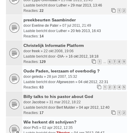
Laatste bericht door
Luther
»
29 mar 2013, 13:46
Reacties:
22
1
2
preekbeurten Saambinder
door
Eveline de Pater
» 07 jul 2011, 21:49
Laatste bericht door
Luther
»
20 feb 2013, 16:43
Reacties:
14
Christelijk Informatie Platform
door
freek
» 22 okt 2008, 19:06
Laatste bericht door
-DIA-
»
16 okt 2012, 18:18
Reacties:
129
1
6
7
8
9
…
Oude Paden, leerzaam of overbodig ?
door
geledu
» 28 jun 2007, 15:32
Laatste bericht door
Afgewezen
»
04 okt 2012, 22:31
Reacties:
63
1
2
3
4
5
Billy talks to his pastor about God
door
Jacobse
» 31 mar 2012, 18:22
Laatste bericht door
Bert Mulder
»
04 apr 2012, 12:40
Reacties:
17
1
2
Wie herkent dit schrijven?
door
PvS
» 02 apr 2012, 12:35
Laatste bericht door
Tiberius
»
04 apr 2012, 08:47