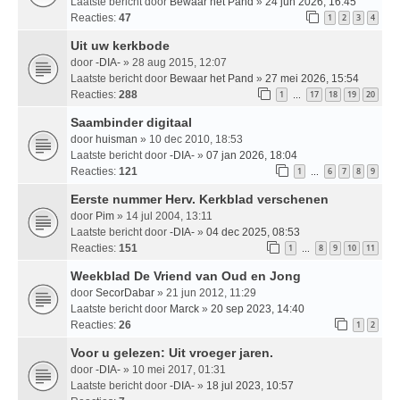
Laatste bericht door
Bewaar het Pand
»
24 jun 2026, 16:45
Reacties:
47
1
2
3
4
Uit uw kerkbode
door
-DIA-
» 28 aug 2015, 12:07
Laatste bericht door
Bewaar het Pand
»
27 mei 2026, 15:54
Reacties:
288
1
17
18
19
20
…
Saambinder digitaal
door
huisman
» 10 dec 2010, 18:53
Laatste bericht door
-DIA-
»
07 jan 2026, 18:04
Reacties:
121
1
6
7
8
9
…
Eerste nummer Herv. Kerkblad verschenen
door
Pim
» 14 jul 2004, 13:11
Laatste bericht door
-DIA-
»
04 dec 2025, 08:53
Reacties:
151
1
8
9
10
11
…
Weekblad De Vriend van Oud en Jong
door
SecorDabar
» 21 jun 2012, 11:29
Laatste bericht door
Marck
»
20 sep 2023, 14:40
Reacties:
26
1
2
Voor u gelezen: Uit vroeger jaren.
door
-DIA-
» 10 mei 2017, 01:31
Laatste bericht door
-DIA-
»
18 jul 2023, 10:57