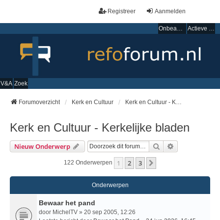
Registreer
Aanmelden
Onbeantwoorde onderwerpen
Actieve onderwerpen
V&A
Zoek
Forumoverzicht
Kerk en Cultuur
Kerk en Cultuur - Kerkelijke bladen
Kerk en Cultuur - Kerkelijke bladen
Zoek
Uitgebreid Zo
Nieuw Onderwerp
1
2
3
Volgende
122 Onderwerpen
Onderwerpen
Bewaar het pand
door
MichelTV
» 20 sep 2005, 12:26