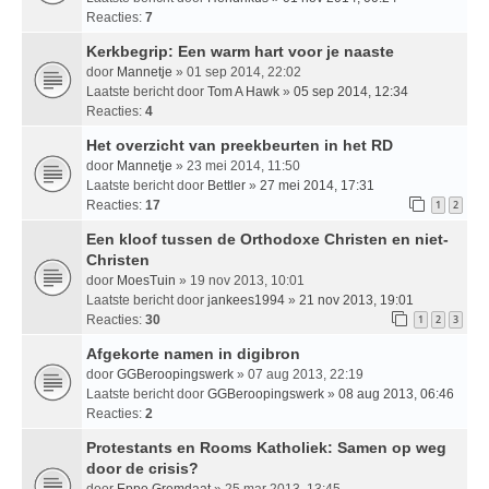
Reacties:
7
Kerkbegrip: Een warm hart voor je naaste
door
Mannetje
» 01 sep 2014, 22:02
Laatste bericht door
Tom A Hawk
»
05 sep 2014, 12:34
Reacties:
4
Het overzicht van preekbeurten in het RD
door
Mannetje
» 23 mei 2014, 11:50
Laatste bericht door
Bettler
»
27 mei 2014, 17:31
Reacties:
17
1
2
Een kloof tussen de Orthodoxe Christen en niet-
Christen
door
MoesTuin
» 19 nov 2013, 10:01
Laatste bericht door
jankees1994
»
21 nov 2013, 19:01
Reacties:
30
1
2
3
Afgekorte namen in digibron
door
GGBeroopingswerk
» 07 aug 2013, 22:19
Laatste bericht door
GGBeroopingswerk
»
08 aug 2013, 06:46
Reacties:
2
Protestants en Rooms Katholiek: Samen op weg
door de crisis?
door
Eppo Gremdaat
» 25 mar 2013, 13:45