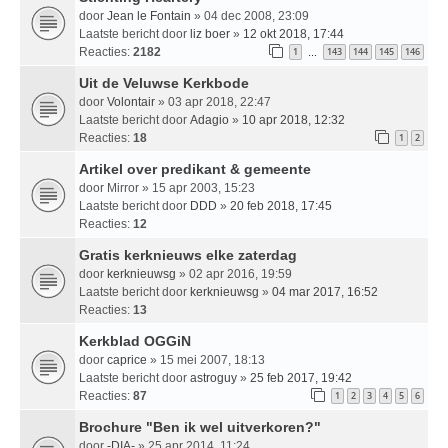
door
Jean le Fontain
» 04 dec 2008, 23:09
Laatste bericht door
liz boer
»
12 okt 2018, 17:44
Reacties:
2182
1
143
144
145
146
…
Uit de Veluwse Kerkbode
door
Volontair
» 03 apr 2018, 22:47
Laatste bericht door
Adagio
»
10 apr 2018, 12:32
Reacties:
18
1
2
Artikel over predikant & gemeente
door
Mirror
» 15 apr 2003, 15:23
Laatste bericht door
DDD
»
20 feb 2018, 17:45
Reacties:
12
Gratis kerknieuws elke zaterdag
door
kerknieuwsg
» 02 apr 2016, 19:59
Laatste bericht door
kerknieuwsg
»
04 mar 2017, 16:52
Reacties:
13
Kerkblad OGGiN
door
caprice
» 15 mei 2007, 18:13
Laatste bericht door
astroguy
»
25 feb 2017, 19:42
Reacties:
87
1
2
3
4
5
6
Brochure "Ben ik wel uitverkoren?"
door
-DIA-
» 25 apr 2014, 11:24