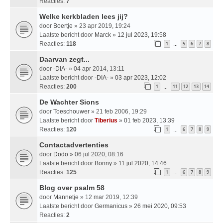
Reacties:
7
Welke kerkbladen lees jij?
door
Boertje
» 23 apr 2019, 19:24
Laatste bericht door
Marck
»
12 jul 2023, 19:58
Reacties:
118
1
5
6
7
8
…
Daarvan zegt...
door
-DIA-
» 04 apr 2014, 13:11
Laatste bericht door
-DIA-
»
03 apr 2023, 12:02
Reacties:
200
1
11
12
13
14
…
De Wachter Sions
door
Toeschouwer
» 21 feb 2006, 19:29
Laatste bericht door
Tiberius
»
01 feb 2023, 13:39
Reacties:
120
1
6
7
8
9
…
Contactadvertenties
door
Dodo
» 06 jul 2020, 08:16
Laatste bericht door
Bonny
»
11 jul 2020, 14:46
Reacties:
125
1
6
7
8
9
…
Blog over psalm 58
door
Mannetje
» 12 mar 2019, 12:39
Laatste bericht door
Germanicus
»
26 mei 2020, 09:53
Reacties:
2