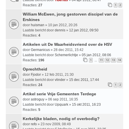
Reacties:
27
1
2
William McEwen, jong gestorven discipel van de
Erskines
door
huisman
» 10 jan 2012, 20:26
Laatste bericht door
dennis
»
12 jan 2012, 09:50
Reacties:
4
Artikelen uit De Waarheidsvriend over de HSV
door
Germanicus
» 28 dec 2011, 15:42
Laatste bericht door
Schemerlichtje
»
05 jan 2012, 08:06
Reacties:
196
1
11
12
13
14
…
Oprechtheid
door
Fjodor
» 12 feb 2011, 21:30
Laatste bericht door
vlinder
»
15 dec 2011, 17:44
Reacties:
24
1
2
Artikel serie Vrije Gemeenten Terdege
door
astroguy
» 06 sep 2011, 16:35
Laatste bericht door
Upquark
»
15 okt 2011, 16:23
Reacties:
5
Kerkelijke bladen, nodig of overbodig?
door
refo
» 23 nov 2009, 08:49