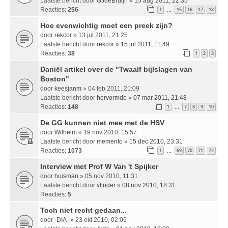
Laatste bericht door
GJdeBruijn
»
15 aug 2011, 22:35
Reacties:
256
1
15
16
17
18
…
Hoe evenwichtig moet een preek zijn?
door
rekcor
» 13 jul 2011, 21:25
Laatste bericht door
rekcor
»
15 jul 2011, 11:49
Reacties:
38
1
2
3
Daniël artikel over de "Twaalf bijlslagen van
Boston"
door
keesjanm
» 04 feb 2011, 21:09
Laatste bericht door
hervormde
»
07 mar 2011, 21:48
Reacties:
148
1
7
8
9
10
…
De GG kunnen niet mee met de HSV
door
Wilhelm
» 19 nov 2010, 15:57
Laatste bericht door
memento
»
15 dec 2010, 23:31
Reacties:
1073
1
69
70
71
72
…
Interview met Prof W Van 't Spijker
door
huisman
» 05 nov 2010, 11:31
Laatste bericht door
vlinder
»
08 nov 2010, 18:31
Reacties:
5
Toch niet recht gedaan...
door
-DIA-
» 23 okt 2010, 02:05