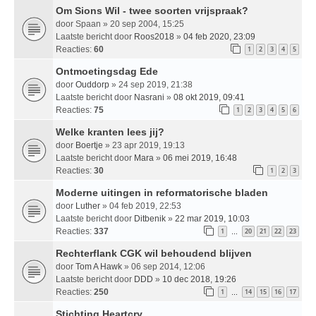
Om Sions Wil - twee soorten vrijspraak?
door
Spaan
» 20 sep 2004, 15:25
Laatste bericht door
Roos2018
»
04 feb 2020, 23:09
Reacties:
60
1
2
3
4
5
Ontmoetingsdag Ede
door
Ouddorp
» 24 sep 2019, 21:38
Laatste bericht door
Nasrani
»
08 okt 2019, 09:41
Reacties:
75
1
2
3
4
5
6
Welke kranten lees jij?
door
Boertje
» 23 apr 2019, 19:13
Laatste bericht door
Mara
»
06 mei 2019, 16:48
Reacties:
30
1
2
3
Moderne uitingen in reformatorische bladen
door
Luther
» 04 feb 2019, 22:53
Laatste bericht door
Ditbenik
»
22 mar 2019, 10:03
Reacties:
337
1
20
21
22
23
…
Rechterflank CGK wil behoudend blijven
door
Tom A Hawk
» 06 sep 2014, 12:06
Laatste bericht door
DDD
»
10 dec 2018, 19:26
Reacties:
250
1
14
15
16
17
…
Stichting Heartcry