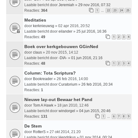
Laatste bericht door
Jeremiah
»
29 nov 2016, 07:32
Reacties:
364
1
22
23
24
25
…
Meditaties
door
kerknieuwsg
» 02 apr 2016, 20:52
Laatste bericht door
eilander
»
25 jul 2016, 16:36
Reacties:
49
1
2
3
4
Boek over kerkgebouwen GGinNed
door
claus
» 20 nov 2015, 14:12
Laatste bericht door
-DIA-
»
01 jun 2016, 21:16
Reacties:
48
1
2
3
4
Column: Tota Scriptura?
door
Bookreader
» 26 feb 2016, 14:00
Laatste bericht door
Curatorium
»
26 feb 2016, 20:34
Reacties:
1
Nieuwe lay-out Bewaar het Pand
door
Tom A Hawk
» 18 jan 2010, 12:46
Laatste bericht door
windorgel
»
04 jun 2015, 20:46
Reacties:
131
1
6
7
8
9
…
De Stem
door
RotterS
» 27 okt 2014, 21:20
Laatste bericht door
Hendrikus
»
01 nov 2014, 00:24