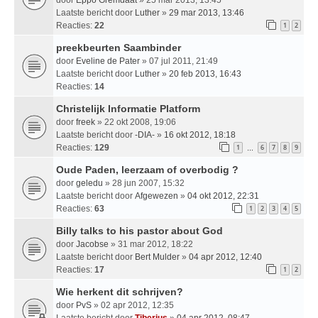
Laatste bericht door
Luther
»
29 mar 2013, 13:46
Reacties:
22
1
2
preekbeurten Saambinder
door
Eveline de Pater
» 07 jul 2011, 21:49
Laatste bericht door
Luther
»
20 feb 2013, 16:43
Reacties:
14
Christelijk Informatie Platform
door
freek
» 22 okt 2008, 19:06
Laatste bericht door
-DIA-
»
16 okt 2012, 18:18
Reacties:
129
1
6
7
8
9
…
Oude Paden, leerzaam of overbodig ?
door
geledu
» 28 jun 2007, 15:32
Laatste bericht door
Afgewezen
»
04 okt 2012, 22:31
Reacties:
63
1
2
3
4
5
Billy talks to his pastor about God
door
Jacobse
» 31 mar 2012, 18:22
Laatste bericht door
Bert Mulder
»
04 apr 2012, 12:40
Reacties:
17
1
2
Wie herkent dit schrijven?
door
PvS
» 02 apr 2012, 12:35
Laatste bericht door
Tiberius
»
04 apr 2012, 08:47