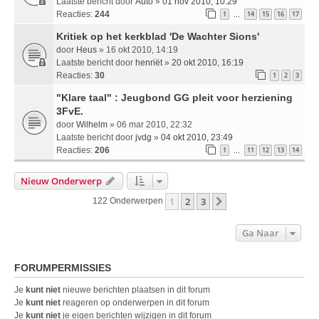
Laatste bericht door
Auto
»
01 nov 2010, 10:29
Reacties:
244
1
14
15
16
17
…
Kritiek op het kerkblad 'De Wachter Sions'
door
Heus
» 16 okt 2010, 14:19
Laatste bericht door
henriët
»
20 okt 2010, 16:19
Reacties:
30
1
2
3
"Klare taal" : Jeugbond GG pleit voor herziening
3FvE.
door
Wilhelm
» 06 mar 2010, 22:32
Laatste bericht door
jvdg
»
04 okt 2010, 23:49
Reacties:
206
1
11
12
13
14
…
Nieuw Onderwerp
1
2
3
Volgende
122 Onderwerpen
Ga Naar
FORUMPERMISSIES
Je
kunt niet
nieuwe berichten plaatsen in dit forum
Je
kunt niet
reageren op onderwerpen in dit forum
Je
kunt niet
je eigen berichten wijzigen in dit forum