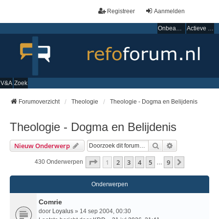
Registreer
Aanmelden
Onbeantwoorde onderwerpen
Actieve onderwerpen
V&A
Zoek
Forumoverzicht
Theologie
Theologie - Dogma en Belijdenis
Theologie - Dogma en Belijdenis
Zoek
Uitgebreid Zo
Nieuw Onderwerp
Pagina
1
Van
9
1
2
3
4
5
9
Volgende
430 Onderwerpen
…
Onderwerpen
Comrie
door
Loyalus
» 14 sep 2004, 00:30