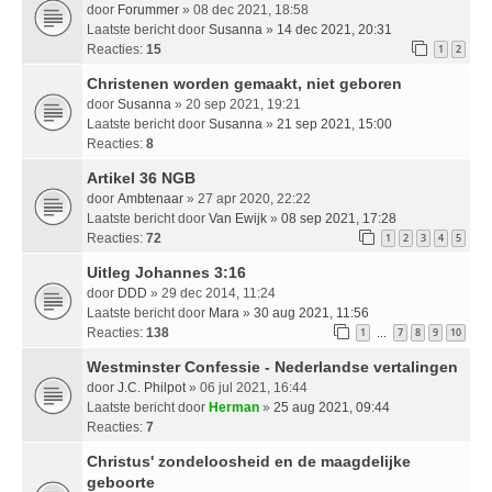
door
Forummer
» 08 dec 2021, 18:58
Laatste bericht door
Susanna
»
14 dec 2021, 20:31
Reacties:
15
1
2
Christenen worden gemaakt, niet geboren
door
Susanna
» 20 sep 2021, 19:21
Laatste bericht door
Susanna
»
21 sep 2021, 15:00
Reacties:
8
Artikel 36 NGB
door
Ambtenaar
» 27 apr 2020, 22:22
Laatste bericht door
Van Ewijk
»
08 sep 2021, 17:28
Reacties:
72
1
2
3
4
5
Uitleg Johannes 3:16
door
DDD
» 29 dec 2014, 11:24
Laatste bericht door
Mara
»
30 aug 2021, 11:56
Reacties:
138
1
7
8
9
10
…
Westminster Confessie - Nederlandse vertalingen
door
J.C. Philpot
» 06 jul 2021, 16:44
Laatste bericht door
Herman
»
25 aug 2021, 09:44
Reacties:
7
Christus' zondeloosheid en de maagdelijke
geboorte