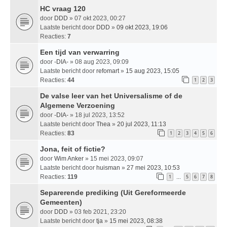
HC vraag 120
door
DDD
» 07 okt 2023, 00:27
Laatste bericht door
DDD
»
09 okt 2023, 19:06
Reacties:
7
Een tijd van verwarring
door
-DIA-
» 08 aug 2023, 09:09
Laatste bericht door
refomart
»
15 aug 2023, 15:05
Reacties:
44
1
2
3
De valse leer van het Universalisme of de
Algemene Verzoening
door
-DIA-
» 18 jul 2023, 13:52
Laatste bericht door
Thea
»
20 jul 2023, 11:13
Reacties:
83
1
2
3
4
5
6
Jona, feit of fictie?
door
Wim Anker
» 15 mei 2023, 09:07
Laatste bericht door
huisman
»
27 mei 2023, 10:53
Reacties:
119
1
5
6
7
8
…
Separerende prediking (Uit Gereformeerde
Gemeenten)
door
DDD
» 03 feb 2021, 23:20
Laatste bericht door
tja
»
15 mei 2023, 08:38