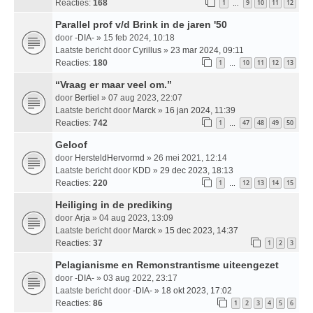
Reacties:
168
1
9
10
11
12
…
Parallel prof v/d Brink in de jaren '50
door
-DIA-
» 15 feb 2024, 10:18
Laatste bericht door
Cyrillus
»
23 mar 2024, 09:11
Reacties:
180
1
10
11
12
13
…
“Vraag er maar veel om.”
door
Bertiel
» 07 aug 2023, 22:07
Laatste bericht door
Marck
»
16 jan 2024, 11:39
Reacties:
742
1
47
48
49
50
…
Geloof
door
HersteldHervormd
» 26 mei 2021, 12:14
Laatste bericht door
KDD
»
29 dec 2023, 18:13
Reacties:
220
1
12
13
14
15
…
Heiliging in de prediking
door
Arja
» 04 aug 2023, 13:09
Laatste bericht door
Marck
»
15 dec 2023, 14:37
Reacties:
37
1
2
3
Pelagianisme en Remonstrantisme uiteengezet
door
-DIA-
» 03 aug 2022, 23:17
Laatste bericht door
-DIA-
»
18 okt 2023, 17:02
Reacties:
86
1
2
3
4
5
6