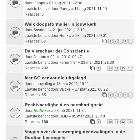
door
Floppy
» 07 aug 2021, 22:36
Laatste bericht door
Panny
»
11 aug 2021, 11:25
Reacties:
6
Welk doopsformulier in jouw kerk
door
Susanna
» 21 jun 2021, 13:10
Laatste bericht door
Henk J
»
23 jun 2021, 09:01
Reacties:
67
1
2
3
4
5
De Vierschaar der Conscientie
door
Johann
» 02 okt 2010, 09:47
Laatste bericht door
Forummer
»
23 mar 2021, 21:30
Reacties:
232
1
13
14
15
16
…
leer GG eenvoudig uitgelegd
door
nieuweling
» 13 mar 2021, 19:11
Laatste bericht door
Valcke
»
17 mar 2021, 08:22
Reacties:
65
1
2
3
4
5
Rechtvaardigheid en barmhartigheid
door
Ad Anker
» 23 feb 2021, 11:31
Laatste bericht door
DDD
»
05 mar 2021, 23:40
Reacties:
180
1
10
11
12
13
…
Vragen over de verwerping der dwalingen in de
Dordtse Leerregels