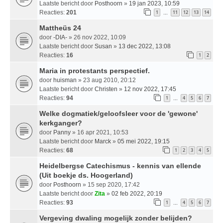
Laatste bericht door
Posthoorn
»
19 jan 2023, 10:59
Reacties:
201
1
11
12
13
14
…
Mattheüs 24
door
-DIA-
» 26 nov 2022, 10:09
Laatste bericht door
Susan
»
13 dec 2022, 13:08
Reacties:
16
1
2
Maria in protestants perspectief.
door
huisman
» 23 aug 2010, 20:12
Laatste bericht door
Christen
»
12 nov 2022, 17:45
Reacties:
94
1
4
5
6
7
…
Welke dogmatiek/geloofsleer voor de 'gewone'
kerkganger?
door
Panny
» 16 apr 2021, 10:53
Laatste bericht door
Marck
»
05 mei 2022, 19:15
Reacties:
68
1
2
3
4
5
Heidelbergse Catechismus - kennis van ellende
(Uit boekje ds. Hoogerland)
door
Posthoorn
» 15 sep 2020, 17:42
Laatste bericht door
Zita
»
02 feb 2022, 20:19
Reacties:
93
1
4
5
6
7
…
Vergeving dwaling mogelijk zonder belijden?