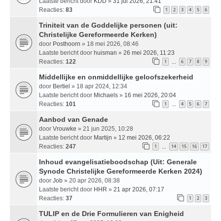
Laatste bericht door
KDD
»
31 jul 2026, 21:41
Reacties:
83
1
2
3
4
5
6
Triniteit van de Goddelijke personen (uit:
Christelijke Gereformeerde Kerken)
door
Posthoorn
» 18 mei 2026, 08:46
Laatste bericht door
huisman
»
26 mei 2026, 11:23
Reacties:
122
1
6
7
8
9
…
Middellijke en onmiddellijke geloofszekerheid
door
Bertiel
» 18 apr 2024, 12:34
Laatste bericht door
Michaels
»
16 mei 2026, 20:04
Reacties:
101
1
4
5
6
7
…
Aanbod van Genade
door
Vrouwke
» 21 jun 2025, 10:28
Laatste bericht door
Martijn
»
12 mei 2026, 06:22
Reacties:
247
1
14
15
16
17
…
Inhoud evangelisatieboodschap (Uit: Generale
Synode Christelijke Gereformeerde Kerken 2024)
door
Job
» 20 apr 2026, 08:38
Laatste bericht door
HHR
»
21 apr 2026, 07:17
Reacties:
37
1
2
3
TULIP en de Drie Formulieren van Enigheid