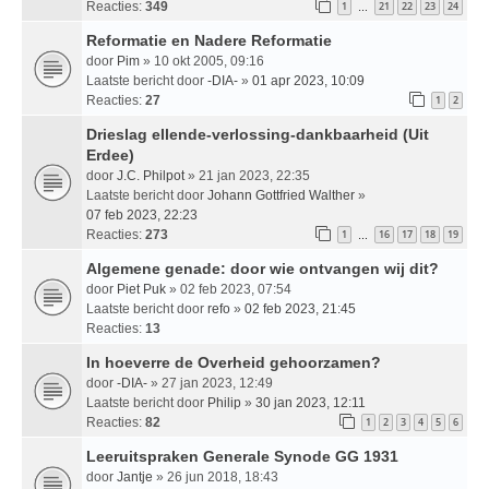
Reacties:
349
1
21
22
23
24
…
Reformatie en Nadere Reformatie
door
Pim
» 10 okt 2005, 09:16
Laatste bericht door
-DIA-
»
01 apr 2023, 10:09
Reacties:
27
1
2
Drieslag ellende-verlossing-dankbaarheid (Uit
Erdee)
door
J.C. Philpot
» 21 jan 2023, 22:35
Laatste bericht door
Johann Gottfried Walther
»
07 feb 2023, 22:23
Reacties:
273
1
16
17
18
19
…
Algemene genade: door wie ontvangen wij dit?
door
Piet Puk
» 02 feb 2023, 07:54
Laatste bericht door
refo
»
02 feb 2023, 21:45
Reacties:
13
In hoeverre de Overheid gehoorzamen?
door
-DIA-
» 27 jan 2023, 12:49
Laatste bericht door
Philip
»
30 jan 2023, 12:11
Reacties:
82
1
2
3
4
5
6
Leeruitspraken Generale Synode GG 1931
door
Jantje
» 26 jun 2018, 18:43