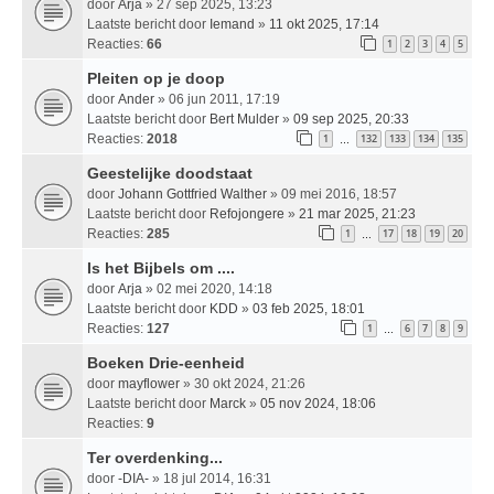
door
Arja
» 27 sep 2025, 13:23
Laatste bericht door
Iemand
»
11 okt 2025, 17:14
Reacties:
66
1
2
3
4
5
Pleiten op je doop
door
Ander
» 06 jun 2011, 17:19
Laatste bericht door
Bert Mulder
»
09 sep 2025, 20:33
Reacties:
2018
1
132
133
134
135
…
Geestelijke doodstaat
door
Johann Gottfried Walther
» 09 mei 2016, 18:57
Laatste bericht door
Refojongere
»
21 mar 2025, 21:23
Reacties:
285
1
17
18
19
20
…
Is het Bijbels om ....
door
Arja
» 02 mei 2020, 14:18
Laatste bericht door
KDD
»
03 feb 2025, 18:01
Reacties:
127
1
6
7
8
9
…
Boeken Drie-eenheid
door
mayflower
» 30 okt 2024, 21:26
Laatste bericht door
Marck
»
05 nov 2024, 18:06
Reacties:
9
Ter overdenking...
door
-DIA-
» 18 jul 2014, 16:31