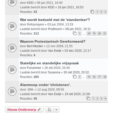
door
KDD
» 06 jan 2021, 16:40
Laatste bericht door
KDD
»
16 jan 2021, 16:53
Reacties:
43
1
2
3
Wat wordt bedoeld met de 'standenleer'?
door
Refojongere
» 03 jun 2004, 13:29
Laatste bericht door
Posthoorn
»
08 jan 2021, 19:11
Reacties:
313
1
18
19
20
21
…
Waarom Protestantsch Gereformeerd?
door
Bert Mulder
» 12 nov 2009, 21:55
Laatste bericht door
Van Ewijk
»
03 dec 2020, 12:17
Reacties:
4
Statelijke en standelijke vrijspraak
door
Forummer
» 26 okt 2020, 20:40
Laatste bericht door
Susanna
»
30 okt 2020, 20:32
Reacties:
265
1
15
16
17
18
…
Alarmroep onder 'christenen'.
door
-DIA-
» 12 aug 2020, 08:56
Laatste bericht door
Van Ewijk
»
19 okt 2020, 21:00
Reacties:
45
1
2
3
4
Nieuw Onderwerp