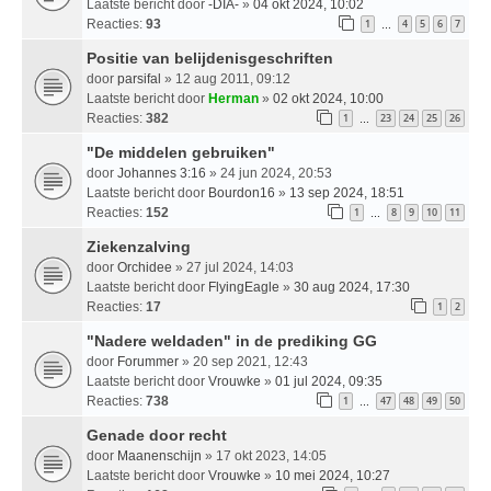
Laatste bericht door
-DIA-
»
04 okt 2024, 10:02
Reacties:
93
1
4
5
6
7
…
Positie van belijdenisgeschriften
door
parsifal
» 12 aug 2011, 09:12
Laatste bericht door
Herman
»
02 okt 2024, 10:00
Reacties:
382
1
23
24
25
26
…
"De middelen gebruiken"
door
Johannes 3:16
» 24 jun 2024, 20:53
Laatste bericht door
Bourdon16
»
13 sep 2024, 18:51
Reacties:
152
1
8
9
10
11
…
Ziekenzalving
door
Orchidee
» 27 jul 2024, 14:03
Laatste bericht door
FlyingEagle
»
30 aug 2024, 17:30
Reacties:
17
1
2
"Nadere weldaden" in de prediking GG
door
Forummer
» 20 sep 2021, 12:43
Laatste bericht door
Vrouwke
»
01 jul 2024, 09:35
Reacties:
738
1
47
48
49
50
…
Genade door recht
door
Maanenschijn
» 17 okt 2023, 14:05
Laatste bericht door
Vrouwke
»
10 mei 2024, 10:27