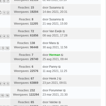
Weergaves:
61516
02 feb 2022, 20:19
5
6
7
Reacties:
15
door
Susanna
Weergaves:
19204
14 dec 2021, 20:31
1
2
Reacties:
8
door
Susanna
Weergaves:
11205
21 sep 2021, 15:00
Reacties:
72
door
Van Ewijk
Weergaves:
61856
08 sep 2021, 17:28
3
4
5
Reacties:
138
door
Mara
Weergaves:
96448
30 aug 2021, 11:56
9
10
Reacties:
7
door
Herman
Weergaves:
29740
25 aug 2021, 09:44
Reacties:
6
door
Panny
Weergaves:
22576
11 aug 2021, 11:25
Reacties:
67
door
Henk J
Weergaves:
63869
23 jun 2021, 09:01
3
4
5
Reacties:
232
door
Forummer
Weergaves:
122294
23 mar 2021, 21:30
15
16
Reacties:
65
door
Valcke