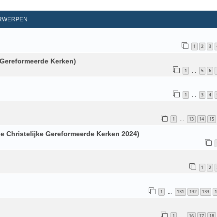
d Zoeken
RWERPEN
1
2
3
ke Gereformeerde Kerken)
1
5
6
…
1
3
4
…
1
13
14
15
…
e Christelijke Gereformeerde Kerken 2024)
1
2
1
131
132
133
1
…
1
16
17
18
…