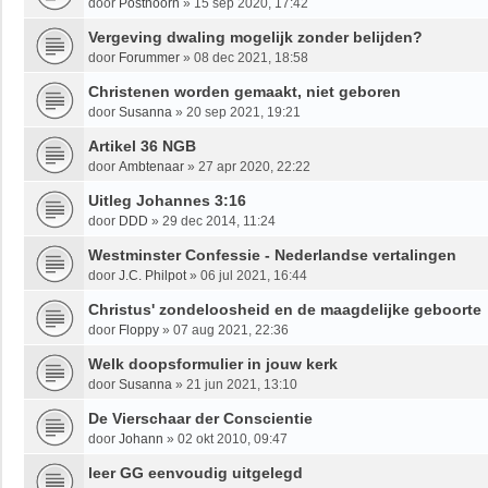
door
Posthoorn
»
15 sep 2020, 17:42
Vergeving dwaling mogelijk zonder belijden?
door
Forummer
»
08 dec 2021, 18:58
Christenen worden gemaakt, niet geboren
door
Susanna
»
20 sep 2021, 19:21
Artikel 36 NGB
door
Ambtenaar
»
27 apr 2020, 22:22
Uitleg Johannes 3:16
door
DDD
»
29 dec 2014, 11:24
Westminster Confessie - Nederlandse vertalingen
door
J.C. Philpot
»
06 jul 2021, 16:44
Christus' zondeloosheid en de maagdelijke geboorte
door
Floppy
»
07 aug 2021, 22:36
Welk doopsformulier in jouw kerk
door
Susanna
»
21 jun 2021, 13:10
De Vierschaar der Conscientie
door
Johann
»
02 okt 2010, 09:47
leer GG eenvoudig uitgelegd