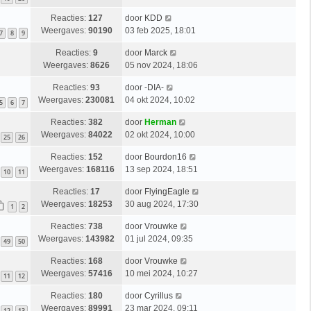
Reacties:
127
door
KDD
Weergaves:
90190
03 feb 2025, 18:01
7
8
9
Reacties:
9
door
Marck
Weergaves:
8626
05 nov 2024, 18:06
Reacties:
93
door
-DIA-
Weergaves:
230081
04 okt 2024, 10:02
5
6
7
Reacties:
382
door
Herman
Weergaves:
84022
02 okt 2024, 10:00
25
26
Reacties:
152
door
Bourdon16
Weergaves:
168116
13 sep 2024, 18:51
10
11
Reacties:
17
door
FlyingEagle
Weergaves:
18253
30 aug 2024, 17:30
1
2
Reacties:
738
door
Vrouwke
Weergaves:
143982
01 jul 2024, 09:35
49
50
Reacties:
168
door
Vrouwke
Weergaves:
57416
10 mei 2024, 10:27
11
12
Reacties:
180
door
Cyrillus
Weergaves:
89991
23 mar 2024, 09:11
12
13