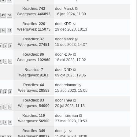
Reacties:
742
door
Marck
Weergaves:
446893
16 jan 2024, 11:39
49
50
Reacties:
220
door
KDD
Weergaves:
115075
29 dec 2023, 18:13
14
15
Reacties:
37
door
Marck
Weergaves:
27451
15 dec 2023, 14:37
1
2
3
Reacties:
86
door
-DIA-
Weergaves:
102960
18 okt 2023, 17:02
4
5
6
Reacties:
7
door
DDD
Weergaves:
9103
09 okt 2023, 19:06
Reacties:
44
door
refomart
Weergaves:
28553
15 aug 2023, 15:05
1
2
3
Reacties:
83
door
Thea
Weergaves:
54000
20 jul 2023, 11:13
4
5
6
Reacties:
119
door
huisman
Weergaves:
56900
27 mei 2023, 10:53
6
7
8
Reacties:
349
door
tja
Weergaves:
99027
15 mei 2023, 08:38