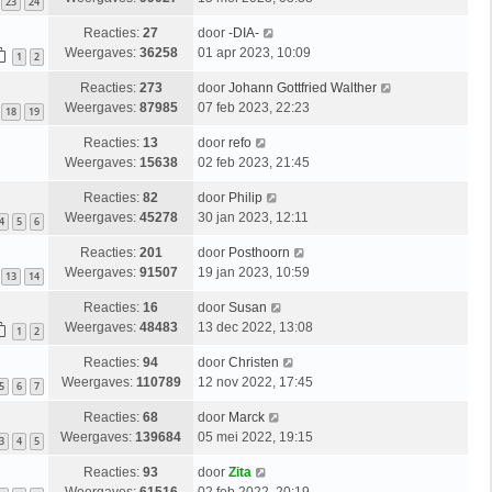
23
24
Reacties:
27
door
-DIA-
Weergaves:
36258
01 apr 2023, 10:09
1
2
Reacties:
273
door
Johann Gottfried Walther
Weergaves:
87985
07 feb 2023, 22:23
18
19
Reacties:
13
door
refo
Weergaves:
15638
02 feb 2023, 21:45
Reacties:
82
door
Philip
Weergaves:
45278
30 jan 2023, 12:11
4
5
6
Reacties:
201
door
Posthoorn
Weergaves:
91507
19 jan 2023, 10:59
13
14
Reacties:
16
door
Susan
Weergaves:
48483
13 dec 2022, 13:08
1
2
Reacties:
94
door
Christen
Weergaves:
110789
12 nov 2022, 17:45
5
6
7
Reacties:
68
door
Marck
Weergaves:
139684
05 mei 2022, 19:15
3
4
5
Reacties:
93
door
Zita