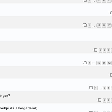
1
20
21
22
…
1
15
16
17
…
1
2
3
1
10
11
12
…
1
3
4
…
anger?
1
2
boekje ds. Hoogerland)