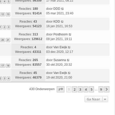
Weergaves:
56359
17 mar 2021, 08:22
3
4
5
Reacties:
180
door
DDD
Weergaves:
91414
05 mar 2021, 23:40
12
13
Reacties:
43
door
KDD
Weergaves:
54123
16 jan 2021, 16:53
1
2
3
Reacties:
313
door
Posthoorn
Weergaves:
129612
08 jan 2021, 19:11
20
21
Reacties:
4
door
Van Ewijk
Weergaves:
43311
03 dec 2020, 12:17
Reacties:
265
door
Susanna
Weergaves:
83557
30 okt 2020, 20:32
17
18
Reacties:
45
door
Van Ewijk
Weergaves:
46379
19 okt 2020, 21:00
2
3
4
Pagina
1
Van
9
1
2
3
4
5
9
Vo
430 Onderwerpen
…
Ga Naar