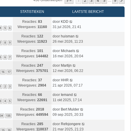
Pagina
1
Van
9
1
2
3
4
5
9
Vo
430 Onderwerpen
…
STATISTIEKEN
LAATSTE BERICHT
Reacties:
83
door
KDD
Weergaves:
11160
31 jul 2026, 21:41
4
5
6
Reacties:
122
door
huisman
Weergaves:
11923
26 mei 2026, 11:23
7
8
9
Reacties:
101
door
Michaels
Weergaves:
144482
16 mei 2026, 20:04
5
6
7
Reacties:
247
door
Martijn
Weergaves:
375701
12 mei 2026, 06:22
16
17
Reacties:
37
door
HHR
Weergaves:
2904
21 apr 2026, 07:17
1
2
3
Reacties:
66
door
Iemand
Weergaves:
22691
11 okt 2025, 17:14
3
4
5
Reacties:
2018
door
Bert Mulder
Weergaves:
449594
09 sep 2025, 20:33
34
135
Reacties:
285
door
Refojongere
Weergaves:
110037
21 mar 2025, 21:23
19
20