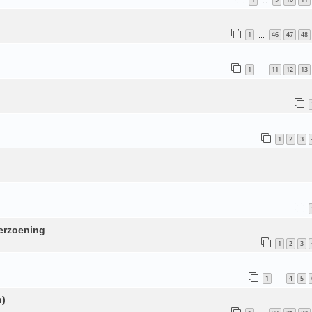
…
1
46
47
48
…
1
11
12
13
…
1
2
3
Verzoening
1
2
3
1
4
5
…
n)