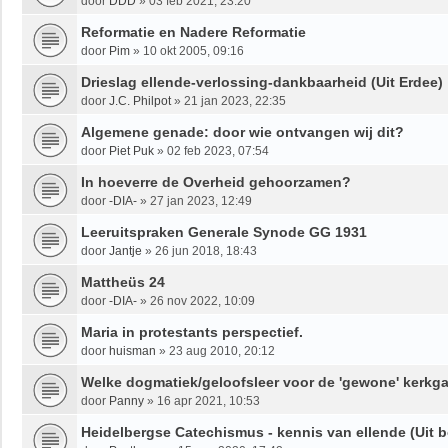
door
DDD
»
03 feb 2021, 23:20
Reformatie en Nadere Reformatie
door
Pim
»
10 okt 2005, 09:16
Drieslag ellende-verlossing-dankbaarheid (Uit Erdee)
door
J.C. Philpot
»
21 jan 2023, 22:35
Algemene genade: door wie ontvangen wij dit?
door
Piet Puk
»
02 feb 2023, 07:54
In hoeverre de Overheid gehoorzamen?
door
-DIA-
»
27 jan 2023, 12:49
Leeruitspraken Generale Synode GG 1931
door
Jantje
»
26 jun 2018, 18:43
Mattheüs 24
door
-DIA-
»
26 nov 2022, 10:09
Maria in protestants perspectief.
door
huisman
»
23 aug 2010, 20:12
Welke dogmatiek/geloofsleer voor de 'gewone' kerkg
door
Panny
»
16 apr 2021, 10:53
Heidelbergse Catechismus - kennis van ellende (Uit 