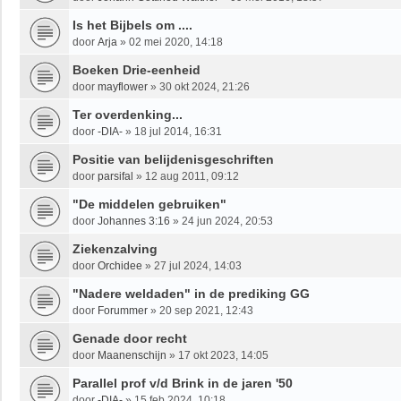
Is het Bijbels om ....
door
Arja
»
02 mei 2020, 14:18
Boeken Drie-eenheid
door
mayflower
»
30 okt 2024, 21:26
Ter overdenking...
door
-DIA-
»
18 jul 2014, 16:31
Positie van belijdenisgeschriften
door
parsifal
»
12 aug 2011, 09:12
"De middelen gebruiken"
door
Johannes 3:16
»
24 jun 2024, 20:53
Ziekenzalving
door
Orchidee
»
27 jul 2024, 14:03
"Nadere weldaden" in de prediking GG
door
Forummer
»
20 sep 2021, 12:43
Genade door recht
door
Maanenschijn
»
17 okt 2023, 14:05
Parallel prof v/d Brink in de jaren '50
door
-DIA-
»
15 feb 2024, 10:18