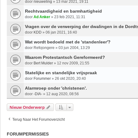
door
nieuweling
»
13 mar 2021, 19:11
Rechtvaardigheid en barmhartigheid
door
Ad Anker
»
23 feb 2021, 11:31
Vragen over de verwerping der dwalingen in de Dordt
door
KDD
»
06 jan 2021, 16:40
Wat wordt bedoeld met de 'standenleer'?
door
Refojongere
»
03 jun 2004, 13:29
Waarom Protestantsch Gereformeerd?
door
Bert Mulder
»
12 nov 2009, 21:55
Statelijke en standelijke vrijspraak
door
Forummer
»
26 okt 2020, 20:40
Alarmroep onder 'christenen'.
door
-DIA-
»
12 aug 2020, 08:56
Nieuw Onderwerp
Terug Naar Het Forumoverzicht
FORUMPERMISSIES