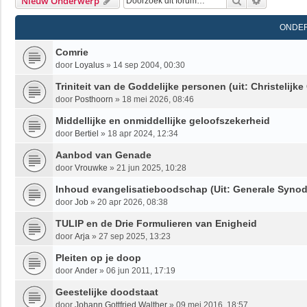
Zoek
Uitgebrei
Nieuw Onderwerp
ONDE
Comrie
door
Loyalus
»
14 sep 2004, 00:30
Triniteit van de Goddelijke personen (uit: Christelij
door
Posthoorn
»
18 mei 2026, 08:46
Middellijke en onmiddellijke geloofszekerheid
door
Bertiel
»
18 apr 2024, 12:34
Aanbod van Genade
door
Vrouwke
»
21 jun 2025, 10:28
Inhoud evangelisatieboodschap (Uit: Generale Synod
door
Job
»
20 apr 2026, 08:38
TULIP en de Drie Formulieren van Enigheid
door
Arja
»
27 sep 2025, 13:23
Pleiten op je doop
door
Ander
»
06 jun 2011, 17:19
Geestelijke doodstaat
door
Johann Gottfried Walther
»
09 mei 2016, 18:57