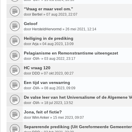
“Vraag er maar veel om.”
door
Bertiel
»
07 aug 2023, 22:07
Geloof
door
HersteldHervormd
»
26 mei 2021, 12:14
Heiliging in de prediking
door
Arja
»
04 aug 2023, 13:09
Pelagianisme en Remonstrantisme uiteengezet
door
-DIA-
»
03 aug 2022, 23:17
HC vraag 120
door
DDD
»
07 okt 2023, 00:27
Een tijd van verwarring
door
-DIA-
»
08 aug 2023, 09:09
De valse leer van het Universalisme of de Algemene 
door
-DIA-
»
18 jul 2023, 13:52
Jona, feit of fictie?
door
Wim Anker
»
15 mei 2023, 09:07
Separerende prediking (Uit Gereformeerde Gemeente