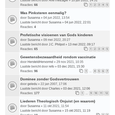
Laatste bericht door
ArieTheEagle
»
10 jun 2022, 14:51
Reacties:
66
1
2
3
4
5
Was Pinksteren eenmalig?
door
Susanna
» 04 jun 2022, 13:54
Laatste bericht door
Susanna
»
04 jun 2022, 22:01
Reacties:
4
Profetische visioenen van Gods kinderen
door
Susanna
» 09 mei 2022, 20:27
Laatste bericht door
J.C. Philpot
»
13 mei 2022, 09:17
Reacties:
65
1
2
3
4
5
Gewetensbezwaardheid rondom vaccinatie
door
HersteldHervormd
» 29 nov 2021, 10:35
Laatste bericht door
refo
»
03 dec 2021, 15:30
Reacties:
96
1
4
5
6
7
…
Dominee zonder Godsvertrouwen
door
geledu
» 22 jan 2007, 17:06
Laatste bericht door
Charles
»
03 dec 2021, 12:06
Reacties:
177
1
9
10
11
12
…
Liederen Theologisch Onjuist (en waarom)
door
Susanna
» 11 okt 2021, 11:54
Laatste bericht door
Susanna
»
15 okt 2021, 11:19