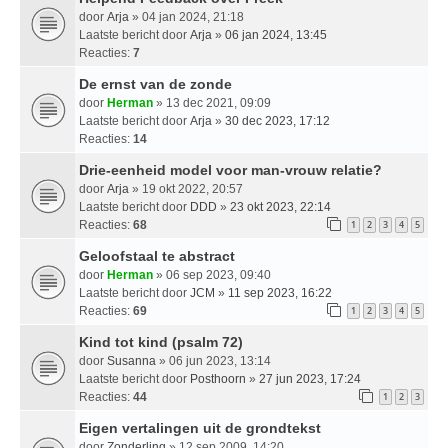
door
Arja
» 04 jan 2024, 21:18
Laatste bericht door
Arja
»
06 jan 2024, 13:45
Reacties:
7
De ernst van de zonde
door
Herman
» 13 dec 2021, 09:09
Laatste bericht door
Arja
»
30 dec 2023, 17:12
Reacties:
14
Drie-eenheid model voor man-vrouw relatie?
door
Arja
» 19 okt 2022, 20:57
Laatste bericht door
DDD
»
23 okt 2023, 22:14
Reacties:
68
1
2
3
4
5
Geloofstaal te abstract
door
Herman
» 06 sep 2023, 09:40
Laatste bericht door
JCM
»
11 sep 2023, 16:22
Reacties:
69
1
2
3
4
5
Kind tot kind (psalm 72)
door
Susanna
» 06 jun 2023, 13:14
Laatste bericht door
Posthoorn
»
27 jun 2023, 17:24
Reacties:
44
1
2
3
Eigen vertalingen uit de grondtekst
door
Zonderling
» 12 sep 2009, 14:20