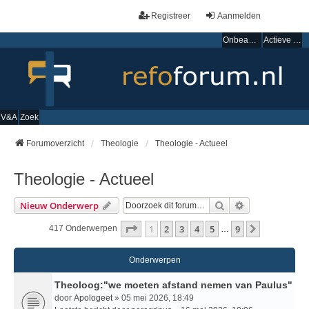
Registreer
Aanmelden
Onbeantwoorde onderwerpen
Actieve onderwerpen
V&A
Zoek
Forumoverzicht
Theologie
Theologie - Actueel
Theologie - Actueel
Zoek
Uitgebreid Zo
Nieuw Onderwerp
Pagina
1
Van
9
1
2
3
4
5
9
Volgende
417 Onderwerpen
…
Onderwerpen
Theoloog:"we moeten afstand nemen van Paulus"
door
Apologeet
» 05 mei 2026, 18:49