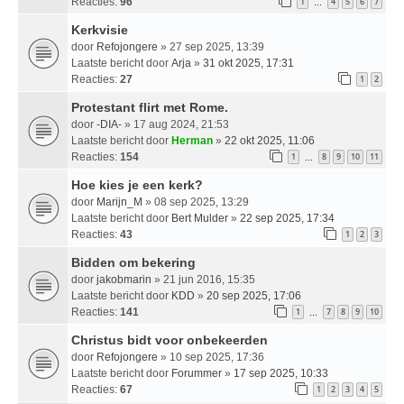
Reacties:
96
1
4
5
6
7
…
Kerkvisie
door
Refojongere
» 27 sep 2025, 13:39
Laatste bericht door
Arja
»
31 okt 2025, 17:31
Reacties:
27
1
2
Protestant flirt met Rome.
door
-DIA-
» 17 aug 2024, 21:53
Laatste bericht door
Herman
»
22 okt 2025, 11:06
Reacties:
154
1
8
9
10
11
…
Hoe kies je een kerk?
door
Marijn_M
» 08 sep 2025, 13:29
Laatste bericht door
Bert Mulder
»
22 sep 2025, 17:34
Reacties:
43
1
2
3
Bidden om bekering
door
jakobmarin
» 21 jun 2016, 15:35
Laatste bericht door
KDD
»
20 sep 2025, 17:06
Reacties:
141
1
7
8
9
10
…
Christus bidt voor onbekeerden
door
Refojongere
» 10 sep 2025, 17:36
Laatste bericht door
Forummer
»
17 sep 2025, 10:33
Reacties:
67
1
2
3
4
5