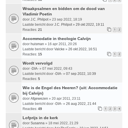
Wraakpsalmen en bidden om de dood van
Vladimir Poetin
door
J.C. Philpot
» 23 sep 2022, 18:19
Laatste bericht door
J.C. Philpot
»
29 okt 2022, 19:11
Reacties:
21
1
2
Accommodatie in theologie Calvijn
door
huisman
» 16 apr 2011, 20:26
Laatste bericht door
Valcke
»
26 okt 2022, 16:51
Reacties:
15
1
2
Wordt vervolgd
door
-DIA-
» 07 mei 2022, 09:43
Laatste bericht door
-DIA-
»
07 sep 2022, 10:39
Reacties:
5
Wie is de Engel des Heeren? (uit: Accommodatie
bij Calvijn)
door
Afgewezen
» 20 apr 2011, 23:11
Laatste bericht door
-DIA-
»
26 aug 2022, 21:44
Reacties:
49
1
2
3
4
Lofprijs in de kerk
door
Susanna
» 18 mei 2022, 21:29