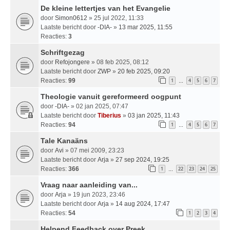
De kleine lettertjes van het Evangelie
door
Simon0612
» 25 jul 2022, 11:33
Laatste bericht door
-DIA-
»
13 mar 2025, 11:55
Reacties:
3
Schriftgezag
door
Refojongere
» 08 feb 2025, 08:12
Laatste bericht door
ZWP
»
20 feb 2025, 09:20
Reacties:
99
1
4
5
6
7
…
Theologie vanuit gereformeerd oogpunt
door
-DIA-
» 02 jan 2025, 07:47
Laatste bericht door
Tiberius
»
03 jan 2025, 11:43
Reacties:
94
1
4
5
6
7
…
Tale Kanaäns
door
Avi
» 07 mei 2009, 23:23
Laatste bericht door
Arja
»
27 sep 2024, 19:25
Reacties:
366
1
22
23
24
25
…
Vraag naar aanleiding van...
door
Arja
» 19 jun 2023, 23:46
Laatste bericht door
Arja
»
14 aug 2024, 17:47
Reacties:
54
1
2
3
4
Helpend Feedback over Preek