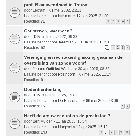
prof. Blaauwendraad in Trouw
door
Lecram
» 01 mei 2002, 23:12
Laatste bericht door
huisman
»
12 sep 2025, 21:30
Reacties:
71
1
2
3
4
5
Christenen, waarheen?
door
-DIA-
» 15 dec 2022, 09:38
Laatste bericht door
Jeremiah
»
13 jun 2025, 13:43
Reacties:
52
1
2
3
4
Vereniging en rechtvaardigmaking gaan aan de
overtuiging van zonde vooraf
door
Johann Gottfried Walther
» 30 apr 2025, 08:22
Laatste bericht door
Posthoorn
»
07 mei 2025, 11:14
Reacties:
8
Dodenherdenking
door
-DIA-
» 03 mei 2025, 19:01
Laatste bericht door
De Rijssenaar
»
06 mei 2025, 23:06
Reacties:
15
1
2
Heeft de vrouw een rol op de preekstoel?
door
Bert Mulder
» 11 jan 2013, 16:54
Laatste bericht door
Hoopvol
»
12 apr 2025, 15:19
Reacties:
143
1
7
8
9
10
…