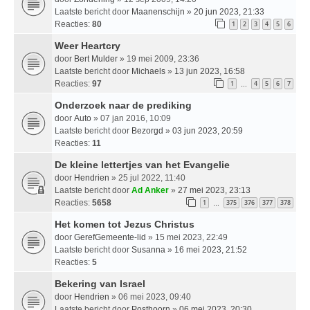
Laatste bericht door
Maanenschijn
»
20 jun 2023, 21:33
Reacties:
80
1
2
3
4
5
6
Weer Heartcry
door
Bert Mulder
» 19 mei 2009, 23:36
Laatste bericht door
Michaels
»
13 jun 2023, 16:58
Reacties:
97
1
4
5
6
7
…
Onderzoek naar de prediking
door
Auto
» 07 jan 2016, 10:09
Laatste bericht door
Bezorgd
»
03 jun 2023, 20:59
Reacties:
11
De kleine lettertjes van het Evangelie
door
Hendrien
» 25 jul 2022, 11:40
Laatste bericht door
Ad Anker
»
27 mei 2023, 23:13
Reacties:
5658
1
375
376
377
378
…
Het komen tot Jezus Christus
door
GerefGemeente-lid
» 15 mei 2023, 22:49
Laatste bericht door
Susanna
»
16 mei 2023, 21:52
Reacties:
5
Bekering van Israel
door
Hendrien
» 06 mei 2023, 09:40
Laatste bericht door
Posthoorn
»
06 mei 2023, 20:30