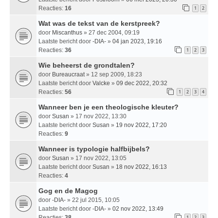
Reacties:
16
1
2
Wat was de tekst van de kerstpreek?
door
Miscanthus
» 27 dec 2004, 09:19
Laatste bericht door
-DIA-
»
04 jan 2023, 19:16
Reacties:
36
1
2
3
Wie beheerst de grondtalen?
door
Bureaucraat
» 12 sep 2009, 18:23
Laatste bericht door
Valcke
»
09 dec 2022, 20:32
Reacties:
56
1
2
3
4
Wanneer ben je een theologische kleuter?
door
Susan
» 17 nov 2022, 13:30
Laatste bericht door
Susan
»
19 nov 2022, 17:20
Reacties:
9
Wanneer is typologie halfbijbels?
door
Susan
» 17 nov 2022, 13:05
Laatste bericht door
Susan
»
18 nov 2022, 16:13
Reacties:
4
Gog en de Magog
door
-DIA-
» 22 jul 2015, 10:05
Laatste bericht door
-DIA-
»
02 nov 2022, 13:49
Reacties:
38
1
2
3