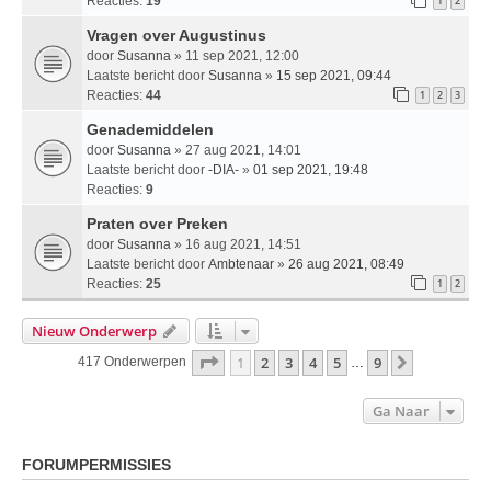
Reacties:
19
1
2
Vragen over Augustinus
door
Susanna
» 11 sep 2021, 12:00
Laatste bericht door
Susanna
»
15 sep 2021, 09:44
Reacties:
44
1
2
3
Genademiddelen
door
Susanna
» 27 aug 2021, 14:01
Laatste bericht door
-DIA-
»
01 sep 2021, 19:48
Reacties:
9
Praten over Preken
door
Susanna
» 16 aug 2021, 14:51
Laatste bericht door
Ambtenaar
»
26 aug 2021, 08:49
Reacties:
25
1
2
Nieuw Onderwerp
Pagina
1
Van
9
1
2
3
4
5
9
Volgende
417 Onderwerpen
…
Ga Naar
FORUMPERMISSIES