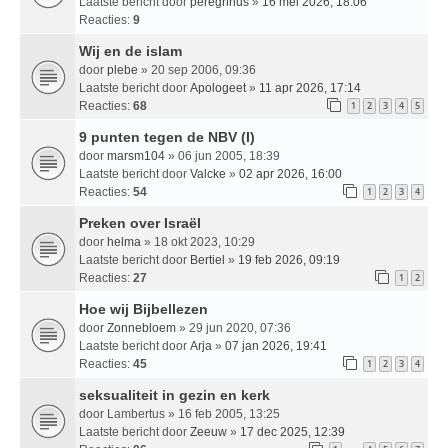
Laatste bericht door
peregrinus
»
16 mei 2026, 18:06
Reacties:
9
Wij en de islam
door
plebe
» 20 sep 2006, 09:36
Laatste bericht door
Apologeet
»
11 apr 2026, 17:14
Reacties:
68
1
2
3
4
5
9 punten tegen de NBV (I)
door
marsm104
» 06 jun 2005, 18:39
Laatste bericht door
Valcke
»
02 apr 2026, 16:00
Reacties:
54
1
2
3
4
Preken over Israël
door
helma
» 18 okt 2023, 10:29
Laatste bericht door
Bertiel
»
19 feb 2026, 09:19
Reacties:
27
1
2
Hoe wij Bijbellezen
door
Zonnebloem
» 29 jun 2020, 07:36
Laatste bericht door
Arja
»
07 jan 2026, 19:41
Reacties:
45
1
2
3
4
seksualiteit in gezin en kerk
door
Lambertus
» 16 feb 2005, 13:25
Laatste bericht door
Zeeuw
»
17 dec 2025, 12:39