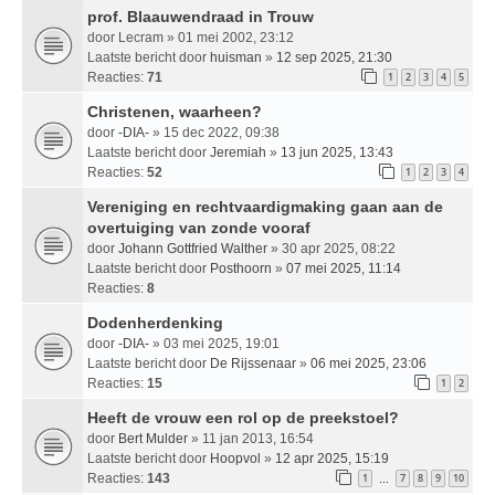
prof. Blaauwendraad in Trouw
door
Lecram
» 01 mei 2002, 23:12
Laatste bericht door
huisman
»
12 sep 2025, 21:30
Reacties:
71
1
2
3
4
5
Christenen, waarheen?
door
-DIA-
» 15 dec 2022, 09:38
Laatste bericht door
Jeremiah
»
13 jun 2025, 13:43
Reacties:
52
1
2
3
4
Vereniging en rechtvaardigmaking gaan aan de
overtuiging van zonde vooraf
door
Johann Gottfried Walther
» 30 apr 2025, 08:22
Laatste bericht door
Posthoorn
»
07 mei 2025, 11:14
Reacties:
8
Dodenherdenking
door
-DIA-
» 03 mei 2025, 19:01
Laatste bericht door
De Rijssenaar
»
06 mei 2025, 23:06
Reacties:
15
1
2
Heeft de vrouw een rol op de preekstoel?
door
Bert Mulder
» 11 jan 2013, 16:54
Laatste bericht door
Hoopvol
»
12 apr 2025, 15:19
Reacties:
143
1
7
8
9
10
…