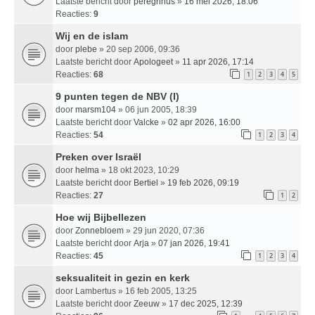
Laatste bericht door
peregrinus
»
16 mei 2026, 18:06
Reacties:
9
Wij en de islam
door
plebe
» 20 sep 2006, 09:36
Laatste bericht door
Apologeet
»
11 apr 2026, 17:14
Reacties:
68
1
2
3
4
5
9 punten tegen de NBV (I)
door
marsm104
» 06 jun 2005, 18:39
Laatste bericht door
Valcke
»
02 apr 2026, 16:00
Reacties:
54
1
2
3
4
Preken over Israël
door
helma
» 18 okt 2023, 10:29
Laatste bericht door
Bertiel
»
19 feb 2026, 09:19
Reacties:
27
1
2
Hoe wij Bijbellezen
door
Zonnebloem
» 29 jun 2020, 07:36
Laatste bericht door
Arja
»
07 jan 2026, 19:41
Reacties:
45
1
2
3
4
seksualiteit in gezin en kerk
door
Lambertus
» 16 feb 2005, 13:25
Laatste bericht door
Zeeuw
»
17 dec 2025, 12:39