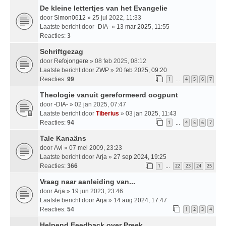
De kleine lettertjes van het Evangelie
door
Simon0612
» 25 jul 2022, 11:33
Laatste bericht door
-DIA-
»
13 mar 2025, 11:55
Reacties:
3
Schriftgezag
door
Refojongere
» 08 feb 2025, 08:12
Laatste bericht door
ZWP
»
20 feb 2025, 09:20
Reacties:
99
1
4
5
6
7
…
Theologie vanuit gereformeerd oogpunt
door
-DIA-
» 02 jan 2025, 07:47
Laatste bericht door
Tiberius
»
03 jan 2025, 11:43
Reacties:
94
1
4
5
6
7
…
Tale Kanaäns
door
Avi
» 07 mei 2009, 23:23
Laatste bericht door
Arja
»
27 sep 2024, 19:25
Reacties:
366
1
22
23
24
25
…
Vraag naar aanleiding van...
door
Arja
» 19 jun 2023, 23:46
Laatste bericht door
Arja
»
14 aug 2024, 17:47
Reacties:
54
1
2
3
4
Helpend Feedback over Preek