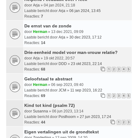
door
Arja
» 04 jan 2024, 21:18
Laatste bericht door
Arja
»
06 jan 2024, 13:45
Reacties:
7
De ernst van de zonde
door
Herman
» 13 dec 2021, 09:09
Laatste bericht door
Arja
»
30 dec 2023, 17:12
Reacties:
14
Drie-eenheid model voor man-vrouw relatie?
door
Arja
» 19 okt 2022, 20:57
Laatste bericht door
DDD
»
23 okt 2023, 22:14
Reacties:
68
1
2
3
4
5
Geloofstaal te abstract
door
Herman
» 06 sep 2023, 09:40
Laatste bericht door
JCM
»
11 sep 2023, 16:22
Reacties:
69
1
2
3
4
5
Kind tot kind (psalm 72)
door
Susanna
» 06 jun 2023, 13:14
Laatste bericht door
Posthoorn
»
27 jun 2023, 17:24
Reacties:
44
1
2
3
Eigen vertalingen uit de grondtekst
door
Zonderling
» 12 sep 2009, 14:20