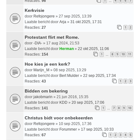
Reacties:
96
1
4
5
6
7
…
Kerkvisie
door
Refojongere
» 27 sep 2025, 13:39
Laatste bericht door
Arja
»
31 okt 2025, 17:31
Reacties:
27
1
2
Protestant flirt met Rome.
door
-DIA-
» 17 aug 2024, 21:53
Laatste bericht door
Herman
»
22 okt 2025, 11:06
Reacties:
154
1
8
9
10
11
…
Hoe kies je een kerk?
door
Marijn_M
» 08 sep 2025, 13:29
Laatste bericht door
Bert Mulder
»
22 sep 2025, 17:34
Reacties:
43
1
2
3
Bidden om bekering
door
jakobmarin
» 21 jun 2016, 15:35
Laatste bericht door
KDD
»
20 sep 2025, 17:06
Reacties:
141
1
7
8
9
10
…
Christus bidt voor onbekeerden
door
Refojongere
» 10 sep 2025, 17:36
Laatste bericht door
Forummer
»
17 sep 2025, 10:33
Reacties:
67
1
2
3
4
5