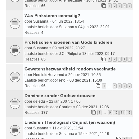
Laatste bericht door
ArieTheEagle
»
10 jun 2022, 14:51
Reacties:
66
1
2
3
4
5
Was Pinksteren eenmalig?
door
Susanna
» 04 jun 2022, 13:54
Laatste bericht door
Susanna
»
04 jun 2022, 22:01
Reacties:
4
Profetische visioenen van Gods kinderen
door
Susanna
» 09 mei 2022, 20:27
Laatste bericht door
J.C. Philpot
»
13 mei 2022, 09:17
Reacties:
65
1
2
3
4
5
Gewetensbezwaardheid rondom vaccinatie
door
HersteldHervormd
» 29 nov 2021, 10:35
Laatste bericht door
refo
»
03 dec 2021, 15:30
Reacties:
96
1
4
5
6
7
…
Dominee zonder Godsvertrouwen
door
geledu
» 22 jan 2007, 17:06
Laatste bericht door
Charles
»
03 dec 2021, 12:06
Reacties:
177
1
9
10
11
12
…
Liederen Theologisch Onjuist (en waarom)
door
Susanna
» 11 okt 2021, 11:54
Laatste bericht door
Susanna
»
15 okt 2021, 11:19