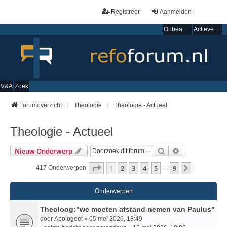
Registreer
Aanmelden
Onbeantwoorde onderwerpen
Actieve onderwerpen
V&A
Zoek
Forumoverzicht
Theologie
Theologie - Actueel
Theologie - Actueel
Zoek
Uitgebreid Zo
Nieuw Onderwerp
Pagina
1
Van
9
1
2
3
4
5
9
Volgende
417 Onderwerpen
…
Onderwerpen
Theoloog:"we moeten afstand nemen van Paulus"
door
Apologeet
» 05 mei 2026, 18:49