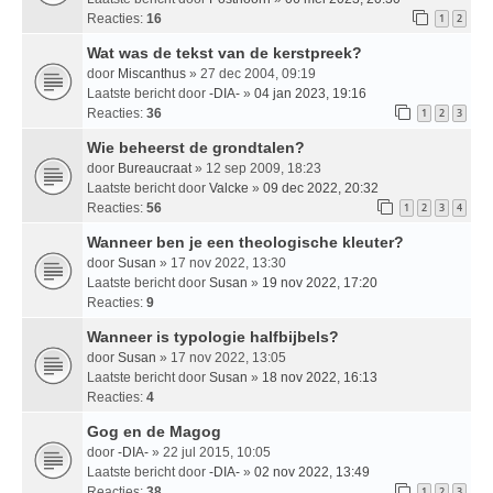
Reacties:
16
1
2
Wat was de tekst van de kerstpreek?
door
Miscanthus
» 27 dec 2004, 09:19
Laatste bericht door
-DIA-
»
04 jan 2023, 19:16
Reacties:
36
1
2
3
Wie beheerst de grondtalen?
door
Bureaucraat
» 12 sep 2009, 18:23
Laatste bericht door
Valcke
»
09 dec 2022, 20:32
Reacties:
56
1
2
3
4
Wanneer ben je een theologische kleuter?
door
Susan
» 17 nov 2022, 13:30
Laatste bericht door
Susan
»
19 nov 2022, 17:20
Reacties:
9
Wanneer is typologie halfbijbels?
door
Susan
» 17 nov 2022, 13:05
Laatste bericht door
Susan
»
18 nov 2022, 16:13
Reacties:
4
Gog en de Magog
door
-DIA-
» 22 jul 2015, 10:05
Laatste bericht door
-DIA-
»
02 nov 2022, 13:49
Reacties:
38
1
2
3