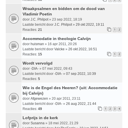
Wraakpsalmen en bidden om de dood van
Vladimir Poetin
door
J.C. Philpot
» 23 sep 2022, 18:19
Laatste bericht door
J.C. Philpot
»
29 okt 2022, 19:11
Reacties:
21
1
2
Accommodatie in theologie Calvijn
door
huisman
» 16 apr 2011, 20:26
Laatste bericht door
Valcke
»
26 okt 2022, 16:51
Reacties:
15
1
2
Wordt vervolgd
door
-DIA-
» 07 mei 2022, 09:43
Laatste bericht door
-DIA-
»
07 sep 2022, 10:39
Reacties:
5
Wie is de Engel des Heeren? (uit: Accommodatie
bij Calvijn)
door
Afgewezen
» 20 apr 2011, 23:11
Laatste bericht door
-DIA-
»
26 aug 2022, 21:44
Reacties:
49
1
2
3
4
Lofprijs in de kerk
door
Susanna
» 18 mei 2022, 21:29