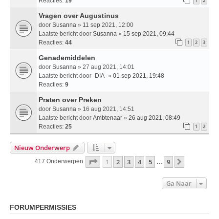
Reacties:
19
1
2
Vragen over Augustinus
door
Susanna
» 11 sep 2021, 12:00
Laatste bericht door
Susanna
»
15 sep 2021, 09:44
Reacties:
44
1
2
3
Genademiddelen
door
Susanna
» 27 aug 2021, 14:01
Laatste bericht door
-DIA-
»
01 sep 2021, 19:48
Reacties:
9
Praten over Preken
door
Susanna
» 16 aug 2021, 14:51
Laatste bericht door
Ambtenaar
»
26 aug 2021, 08:49
Reacties:
25
1
2
Nieuw Onderwerp
Pagina
1
Van
9
1
2
3
4
5
9
Volgende
417 Onderwerpen
…
Ga Naar
FORUMPERMISSIES