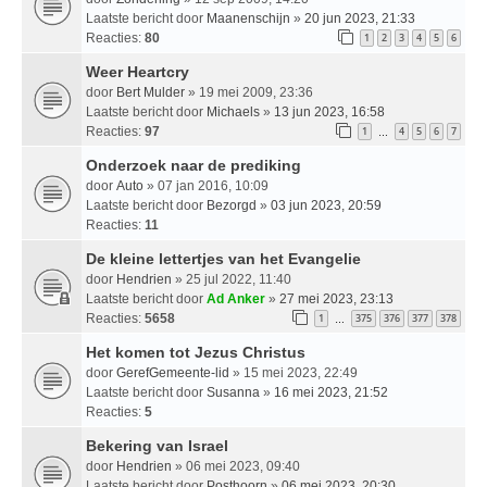
Laatste bericht door
Maanenschijn
»
20 jun 2023, 21:33
Reacties:
80
1
2
3
4
5
6
Weer Heartcry
door
Bert Mulder
» 19 mei 2009, 23:36
Laatste bericht door
Michaels
»
13 jun 2023, 16:58
Reacties:
97
1
4
5
6
7
…
Onderzoek naar de prediking
door
Auto
» 07 jan 2016, 10:09
Laatste bericht door
Bezorgd
»
03 jun 2023, 20:59
Reacties:
11
De kleine lettertjes van het Evangelie
door
Hendrien
» 25 jul 2022, 11:40
Laatste bericht door
Ad Anker
»
27 mei 2023, 23:13
Reacties:
5658
1
375
376
377
378
…
Het komen tot Jezus Christus
door
GerefGemeente-lid
» 15 mei 2023, 22:49
Laatste bericht door
Susanna
»
16 mei 2023, 21:52
Reacties:
5
Bekering van Israel
door
Hendrien
» 06 mei 2023, 09:40
Laatste bericht door
Posthoorn
»
06 mei 2023, 20:30