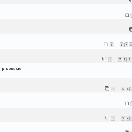
1
6
7
8
…
1
7
8
9
…
s processie
1
5
6
…
1
3
4
…