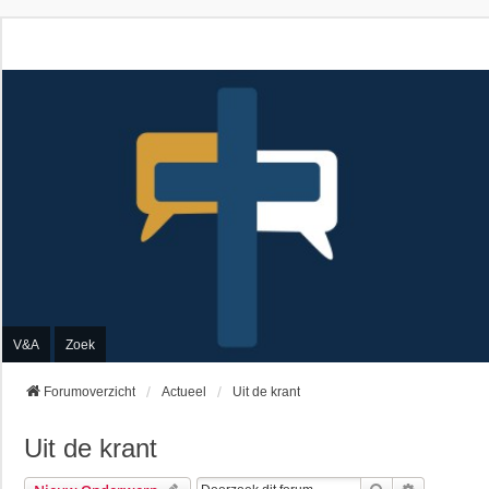
V&A
Zoek
Forumoverzicht
Actueel
Uit de krant
Uit de krant