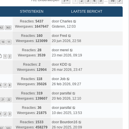
Pagina
1
Van
16
1
2
3
4
5
16
Vo
761 Onderwerpen
…
STATISTIEKEN
LAATSTE BERICHT
Reacties:
5437
door
Charles
Weergaves:
1647647
Gisteren, 12:03
62
363
Reacties:
160
door
Fred
Weergaves:
123099
20 jun 2026, 22:58
10
11
Reacties:
28
door
merel
Weergaves:
3539
23 mei 2026, 09:19
1
2
Reacties:
2
door
KDD
Weergaves:
12904
26 mar 2026, 23:47
Reacties:
118
door
Job
Weergaves:
35026
26 feb 2026, 09:27
6
7
8
Reacties:
319
door
parsifal
Weergaves:
139607
20 feb 2026, 12:10
21
22
Reacties:
36
door
parsifal
Weergaves:
21875
10 dec 2025, 13:53
1
2
3
Reacties:
1533
door
Bourdon16
Weergaves:
458279
26 nov 2025, 20:09
02
103