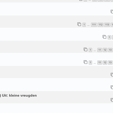
1
111
112
113
1
…
1
1
11
12
13
…
1
11
12
13
…
) Uit: kleine vreugden