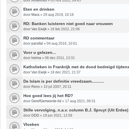
door
Anselmus
»
05 nov 2022, 09:45
Eten en drinken
door
Mara
»
29 aug 2019, 10:18
RD: Banken luisteren niet goed naar vrouwen
door
Van Ewijk
»
16 feb 2022, 21:06
RD commentaar
door
parsifal
»
04 aug 2016, 10:01
Voor u gelezen...
door
helma
»
06 dec 2011, 13:31
Katholieken in Frankrijk met de dood bedreigd tijden
door
Van Ewijk
»
18 dec 2021, 21:37
De Islam is per definitie vreedzaam...........
door
Rens
»
10 jul 2007, 20:11
Hoe goed lees jij het RD?
door
GerefGemeente-lid
»
17 aug 2021, 09:31
Stille vervolging, n.a.v. column B.J. Spruyt (Uit Erdee)
door
DDD
»
19 jun 2021, 12:59
Vloeken