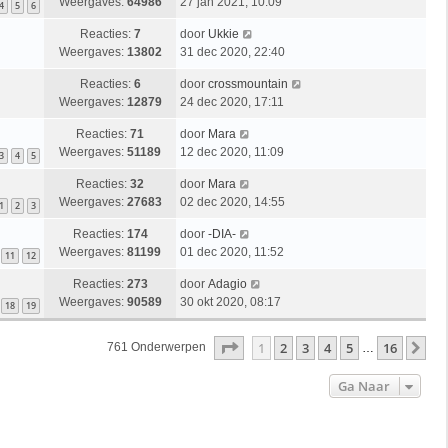
Weergaves:
64986
27 jan 2021, 10:09
4
5
6
Reacties:
7
door
Ukkie
Weergaves:
13802
31 dec 2020, 22:40
Reacties:
6
door
crossmountain
Weergaves:
12879
24 dec 2020, 17:11
Reacties:
71
door
Mara
Weergaves:
51189
12 dec 2020, 11:09
3
4
5
Reacties:
32
door
Mara
Weergaves:
27683
02 dec 2020, 14:55
1
2
3
Reacties:
174
door
-DIA-
Weergaves:
81199
01 dec 2020, 11:52
11
12
Reacties:
273
door
Adagio
Weergaves:
90589
30 okt 2020, 08:17
18
19
Pagina
1
Van
16
1
2
3
4
5
16
Vo
761 Onderwerpen
…
Ga Naar