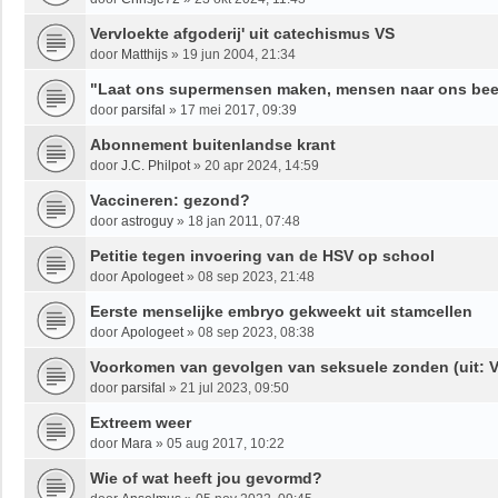
Vervloekte afgoderij' uit catechismus VS
door
Matthijs
»
19 jun 2004, 21:34
"Laat ons supermensen maken, mensen naar ons be
door
parsifal
»
17 mei 2017, 09:39
Abonnement buitenlandse krant
door
J.C. Philpot
»
20 apr 2024, 14:59
Vaccineren: gezond?
door
astroguy
»
18 jan 2011, 07:48
Petitie tegen invoering van de HSV op school
door
Apologeet
»
08 sep 2023, 21:48
Eerste menselijke embryo gekweekt uit stamcellen
door
Apologeet
»
08 sep 2023, 08:38
Voorkomen van gevolgen van seksuele zonden (uit: V
door
parsifal
»
21 jul 2023, 09:50
Extreem weer
door
Mara
»
05 aug 2017, 10:22
Wie of wat heeft jou gevormd?