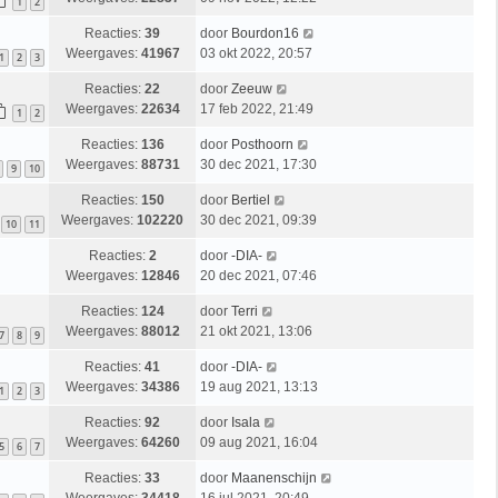
1
2
Reacties:
39
door
Bourdon16
Weergaves:
41967
03 okt 2022, 20:57
1
2
3
Reacties:
22
door
Zeeuw
Weergaves:
22634
17 feb 2022, 21:49
1
2
Reacties:
136
door
Posthoorn
Weergaves:
88731
30 dec 2021, 17:30
9
10
Reacties:
150
door
Bertiel
Weergaves:
102220
30 dec 2021, 09:39
10
11
Reacties:
2
door
-DIA-
Weergaves:
12846
20 dec 2021, 07:46
Reacties:
124
door
Terri
Weergaves:
88012
21 okt 2021, 13:06
7
8
9
Reacties:
41
door
-DIA-
Weergaves:
34386
19 aug 2021, 13:13
1
2
3
Reacties:
92
door
Isala
Weergaves:
64260
09 aug 2021, 16:04
5
6
7
Reacties:
33
door
Maanenschijn