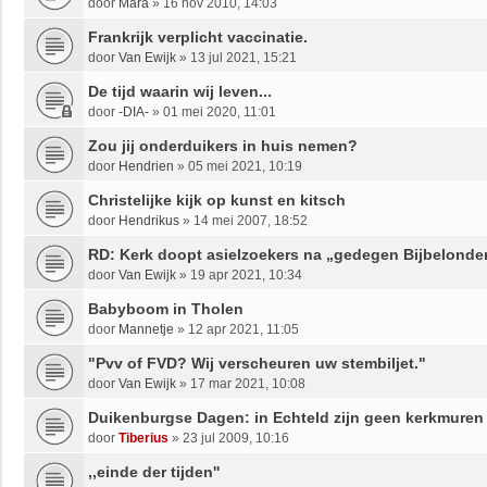
door
Mara
»
16 nov 2010, 14:03
Frankrijk verplicht vaccinatie.
door
Van Ewijk
»
13 jul 2021, 15:21
De tijd waarin wij leven...
door
-DIA-
»
01 mei 2020, 11:01
Zou jij onderduikers in huis nemen?
door
Hendrien
»
05 mei 2021, 10:19
Christelijke kijk op kunst en kitsch
door
Hendrikus
»
14 mei 2007, 18:52
RD: Kerk doopt asielzoekers na „gedegen Bijbelonde
door
Van Ewijk
»
19 apr 2021, 10:34
Babyboom in Tholen
door
Mannetje
»
12 apr 2021, 11:05
"Pvv of FVD? Wij verscheuren uw stembiljet."
door
Van Ewijk
»
17 mar 2021, 10:08
Duikenburgse Dagen: in Echteld zijn geen kerkmuren
door
Tiberius
»
23 jul 2009, 10:16
,,einde der tijden''