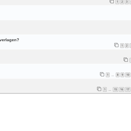
1
2
3
 verlagen?
1
2
1
8
9
10
…
1
15
16
17
…