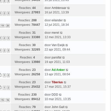
Weergaves:
34418
16 jul 2021, 20:49
1
2
3
Reacties:
44
door
Ambtenaar
Weergaves:
27993
16 jul 2021, 13:39
1
2
3
Reacties:
288
door
eilander
Weergaves:
78447
12 jul 2021, 18:34
19
20
Reacties:
31
door
merel
Weergaves:
33380
12 mei 2021, 13:33
1
2
3
Reacties:
30
door
Van Ewijk
Weergaves:
32265
22 apr 2021, 09:44
1
2
3
Reacties:
4
door
parsifal
Weergaves:
13980
19 apr 2021, 11:03
Reacties:
23
door
Ad Anker
Weergaves:
26258
13 apr 2021, 08:04
1
2
Reacties:
23
door
Tiberius
Weergaves:
25432
17 mar 2021, 15:37
1
2
Reacties:
230
door
DDD
Weergaves:
89412
10 mar 2021, 13:35
15
16
Reacties:
79
door
John Galt