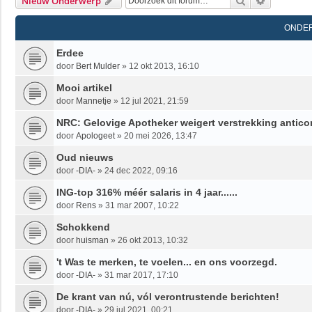
Zoek
Uitgebrei
Nieuw Onderwerp
ONDE
Erdee
door
Bert Mulder
»
12 okt 2013, 16:10
Mooi artikel
door
Mannetje
»
12 jul 2021, 21:59
NRC: Gelovige Apotheker weigert verstrekking antico
door
Apologeet
»
20 mei 2026, 13:47
Oud nieuws
door
-DIA-
»
24 dec 2022, 09:16
ING-top 316% méér salaris in 4 jaar......
door
Rens
»
31 mar 2007, 10:22
Schokkend
door
huisman
»
26 okt 2013, 10:32
't Was te merken, te voelen... en ons voorzegd.
door
-DIA-
»
31 mar 2017, 17:10
De krant van nú, vól verontrustende berichten!
door
-DIA-
»
29 jul 2021, 00:21