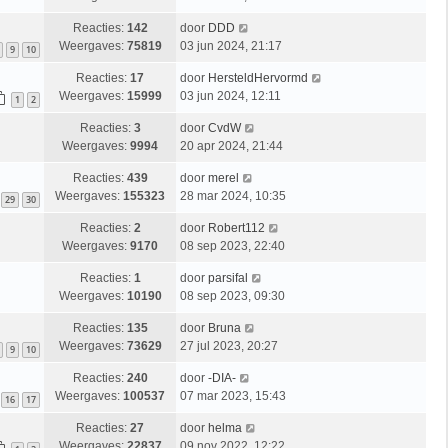
Reacties:
142
door
DDD
Weergaves:
75819
03 jun 2024, 21:17
9
10
Reacties:
17
door
HersteldHervormd
Weergaves:
15999
03 jun 2024, 12:11
1
2
Reacties:
3
door
CvdW
Weergaves:
9994
20 apr 2024, 21:44
Reacties:
439
door
merel
Weergaves:
155323
28 mar 2024, 10:35
29
30
Reacties:
2
door
Robert112
Weergaves:
9170
08 sep 2023, 22:40
Reacties:
1
door
parsifal
Weergaves:
10190
08 sep 2023, 09:30
Reacties:
135
door
Bruna
Weergaves:
73629
27 jul 2023, 20:27
9
10
Reacties:
240
door
-DIA-
Weergaves:
100537
07 mar 2023, 15:43
16
17
Reacties:
27
door
helma
Weergaves:
22837
09 nov 2022, 12:22