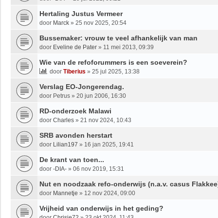
Hertaling Justus Vermeer
door
Marck
»
25 nov 2025, 20:54
Bussemaker: vrouw te veel afhankelijk van man
door
Eveline de Pater
»
11 mei 2013, 09:39
Wie van de refoforummers is een soeverein?
door
Tiberius
»
25 jul 2025, 13:38
Verslag EO-Jongerendag.
door
Petrus
»
20 jun 2006, 16:30
RD-onderzoek Malawi
door
Charles
»
21 nov 2024, 10:43
SRB avonden herstart
door
Lilian197
»
16 jan 2025, 19:41
De krant van toen...
door
-DIA-
»
06 nov 2019, 15:31
Nut en noodzaak refo-onderwijs (n.a.v. casus Flakkee
door
Mannetje
»
12 nov 2024, 09:00
Vrijheid van onderwijs in het geding?
door
Chrisje72
»
23 okt 2024, 11:43