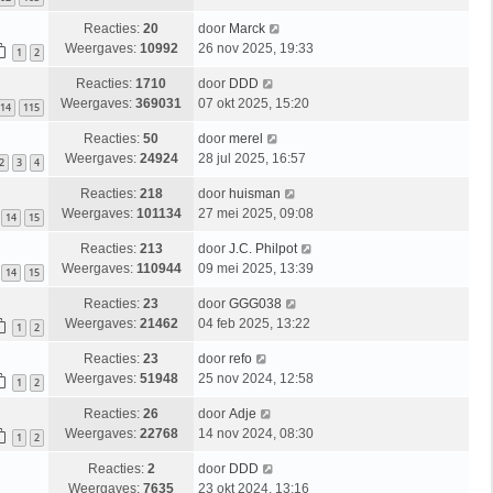
Reacties:
20
door
Marck
Weergaves:
10992
26 nov 2025, 19:33
1
2
Reacties:
1710
door
DDD
Weergaves:
369031
07 okt 2025, 15:20
14
115
Reacties:
50
door
merel
Weergaves:
24924
28 jul 2025, 16:57
2
3
4
Reacties:
218
door
huisman
Weergaves:
101134
27 mei 2025, 09:08
14
15
Reacties:
213
door
J.C. Philpot
Weergaves:
110944
09 mei 2025, 13:39
14
15
Reacties:
23
door
GGG038
Weergaves:
21462
04 feb 2025, 13:22
1
2
Reacties:
23
door
refo
Weergaves:
51948
25 nov 2024, 12:58
1
2
Reacties:
26
door
Adje
Weergaves:
22768
14 nov 2024, 08:30
1
2
Reacties:
2
door
DDD
Weergaves:
7635
23 okt 2024, 13:16