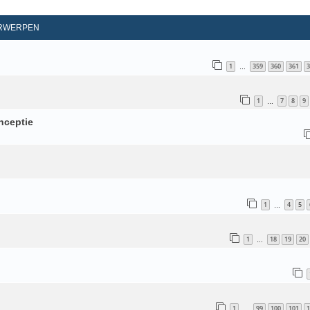
d Zoeken
RWERPEN
1
359
360
361
3
…
1
7
8
9
…
nceptie
1
4
5
…
1
18
19
20
…
1
99
100
101
1
…