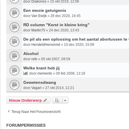
door
Diakonos
»
15 okt 2019, 12:06
Een mooie getuigenis
door
Van Ewijk
»
28 dec 2020, 16:45
RD column "Kerst in kleine kring"
door
Martin75
»
24 dec 2020, 13:43
De pil als een oplossing om het aantal abortussen te
door
HersteldHervormd
»
10 dec 2020, 15:09
Alcohol
door
refo
»
05 okt 2007, 09:59
Welke krant heb jij
door
memento
»
09 feb 2008, 13:18
Gewetensdwang
door
Vagari
»
27 okt 2014, 12:21
Nieuw Onderwerp
Terug Naar Het Forumoverzicht
FORUMPERMISSIES