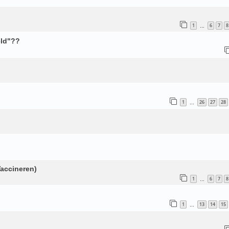
1
6
7
8
…
eld"??
1
26
27
28
…
accineren)
1
6
7
8
…
1
13
14
15
…