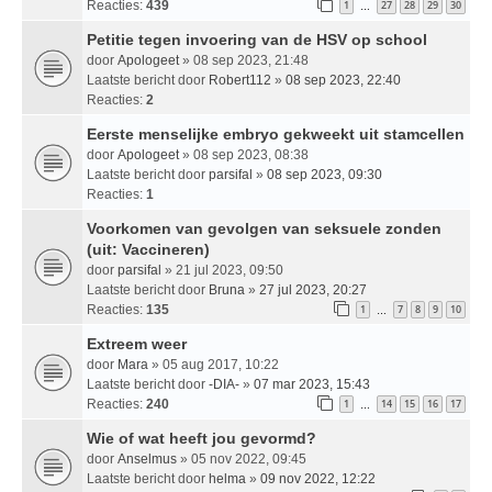
Reacties:
439
1
27
28
29
30
…
Petitie tegen invoering van de HSV op school
door
Apologeet
» 08 sep 2023, 21:48
Laatste bericht door
Robert112
»
08 sep 2023, 22:40
Reacties:
2
Eerste menselijke embryo gekweekt uit stamcellen
door
Apologeet
» 08 sep 2023, 08:38
Laatste bericht door
parsifal
»
08 sep 2023, 09:30
Reacties:
1
Voorkomen van gevolgen van seksuele zonden
(uit: Vaccineren)
door
parsifal
» 21 jul 2023, 09:50
Laatste bericht door
Bruna
»
27 jul 2023, 20:27
Reacties:
135
1
7
8
9
10
…
Extreem weer
door
Mara
» 05 aug 2017, 10:22
Laatste bericht door
-DIA-
»
07 mar 2023, 15:43
Reacties:
240
1
14
15
16
17
…
Wie of wat heeft jou gevormd?
door
Anselmus
» 05 nov 2022, 09:45
Laatste bericht door
helma
»
09 nov 2022, 12:22