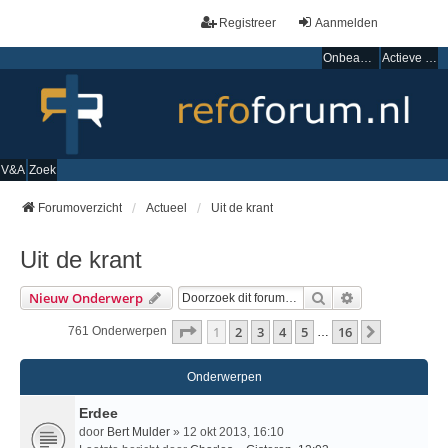
Registreer
Aanmelden
Onbeantwoorde onderwerpen
Actieve onderwerpen
V&A
Zoek
Forumoverzicht
Actueel
Uit de krant
Uit de krant
Zoek
Uitgebreid Zo
Nieuw Onderwerp
Pagina
1
Van
16
1
2
3
4
5
16
Volgende
761 Onderwerpen
…
Onderwerpen
Erdee
door
Bert Mulder
» 12 okt 2013, 16:10