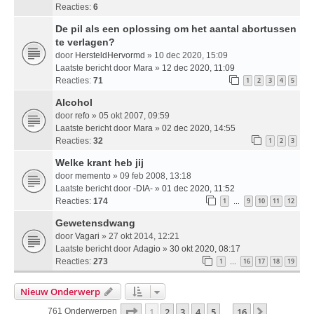
Reacties:
6
De pil als een oplossing om het aantal abortussen
te verlagen?
door
HersteldHervormd
» 10 dec 2020, 15:09
Laatste bericht door
Mara
»
12 dec 2020, 11:09
Reacties:
71
1
2
3
4
5
Alcohol
door
refo
» 05 okt 2007, 09:59
Laatste bericht door
Mara
»
02 dec 2020, 14:55
Reacties:
32
1
2
3
Welke krant heb jij
door
memento
» 09 feb 2008, 13:18
Laatste bericht door
-DIA-
»
01 dec 2020, 11:52
Reacties:
174
1
9
10
11
12
…
Gewetensdwang
door
Vagari
» 27 okt 2014, 12:21
Laatste bericht door
Adagio
»
30 okt 2020, 08:17
Reacties:
273
1
16
17
18
19
…
Nieuw Onderwerp
Pagina
1
Van
16
1
2
3
4
5
16
Volgende
761 Onderwerpen
…