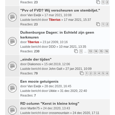
Reacties:
23
1
2
"Pvv of FVD? Wij verscheuren uw stembiljet."
door
Van Ewijk
» 17 mar 2021, 10:08
Laatste bericht door
Tiberius
»
17 mar 2021, 15:37
Reacties:
23
1
2
Duikenburgse Dagen: in Echteld zijn geen
kerkmuren
door
Tiberius
» 23 jul 2009, 10:16
Laatste bericht door
DDD
»
10 mar 2021, 13:35
Reacties:
230
1
13
14
15
16
…
,,einde der tijden''
door
Diakonos
» 15 okt 2019, 12:06
Laatste bericht door
John Galt
»
27 jan 2021, 10:09
Reacties:
79
1
2
3
4
5
6
Een mooie getuigenis
door
Van Ewijk
» 28 dec 2020, 16:45
Laatste bericht door
Ukkie
»
31 dec 2020, 22:40
Reacties:
7
RD column "Kerst in kleine kring"
door
Martin75
» 24 dec 2020, 13:43
Laatste bericht door
crossmountain
»
24 dec 2020, 17:11