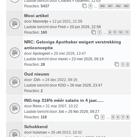
Laatste bericht door
Charles
»
Gisteren, 12:03
Reacties:
5437
1
360
361
362
363
…
Mooi artikel
door
Mannetje
» 12 jul 2021, 21:59
Laatste bericht door
Fred
»
20 jun 2026, 22:58
Reacties:
160
1
8
9
10
11
…
NRC: Gelovige Apotheker weigert verstrekking
anticonceptie
door
Apologeet
» 20 mei 2026, 13:47
Laatste bericht door
merel
»
23 mei 2026, 09:19
Reacties:
28
1
2
Oud nieuws
door
-DIA-
» 24 dec 2022, 09:16
Laatste bericht door
KDD
»
26 mar 2026, 23:47
Reacties:
2
ING-top 316% méér salaris in 4 jaar......
door
Rens
» 31 mar 2007, 10:22
Laatste bericht door
Job
»
26 feb 2026, 09:27
Reacties:
118
1
5
6
7
8
…
Schokkend
door
huisman
» 26 okt 2013, 10:32