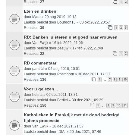
Reacties:
27
1
2
Eten en drinken
door
Mara
» 29 aug 2019, 10:18
Laatste bericht door
Bourdon16
»
03 okt 2022, 20:57
Reacties:
39
1
2
3
RD: Banken luisteren niet goed naar vrouwen
door
Van Ewijk
» 16 feb 2022, 21:06
Laatste bericht door
Zeeuw
»
17 feb 2022, 21:49
Reacties:
22
1
2
RD commentaar
door
parsifal
» 04 aug 2016, 10:01
Laatste bericht door
Posthoorn
»
30 dec 2021, 17:30
Reacties:
136
1
7
8
9
10
…
Voor u gelezen...
door
helma
» 06 dec 2011, 13:31
Laatste bericht door
Bertiel
»
30 dec 2021, 09:39
Reacties:
150
1
8
9
10
11
…
Katholieken in Frankrijk met de dood bedreigd
tijdens processie
door
Van Ewijk
» 18 dec 2021, 21:37
Laatste bericht door
-DIA-
»
20 dec 2021, 07:46