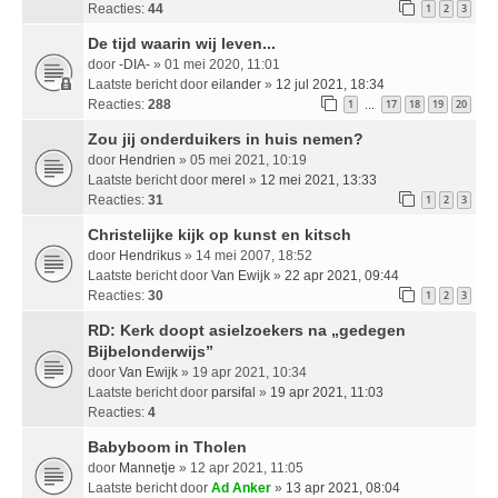
Reacties:
44
1
2
3
De tijd waarin wij leven...
door
-DIA-
» 01 mei 2020, 11:01
Laatste bericht door
eilander
»
12 jul 2021, 18:34
Reacties:
288
1
17
18
19
20
…
Zou jij onderduikers in huis nemen?
door
Hendrien
» 05 mei 2021, 10:19
Laatste bericht door
merel
»
12 mei 2021, 13:33
Reacties:
31
1
2
3
Christelijke kijk op kunst en kitsch
door
Hendrikus
» 14 mei 2007, 18:52
Laatste bericht door
Van Ewijk
»
22 apr 2021, 09:44
Reacties:
30
1
2
3
RD: Kerk doopt asielzoekers na „gedegen
Bijbelonderwijs”
door
Van Ewijk
» 19 apr 2021, 10:34
Laatste bericht door
parsifal
»
19 apr 2021, 11:03
Reacties:
4
Babyboom in Tholen
door
Mannetje
» 12 apr 2021, 11:05
Laatste bericht door
Ad Anker
»
13 apr 2021, 08:04