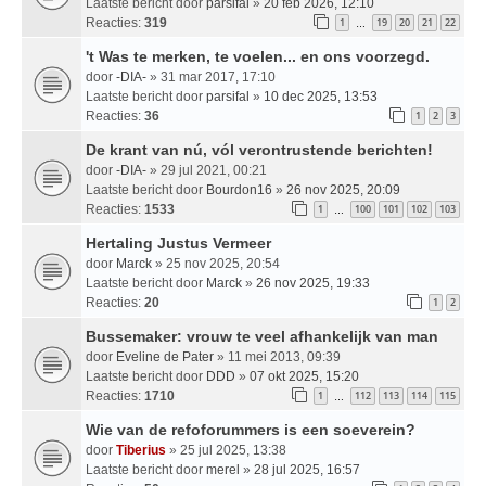
Laatste bericht door
parsifal
»
20 feb 2026, 12:10
Reacties:
319
1
19
20
21
22
…
't Was te merken, te voelen... en ons voorzegd.
door
-DIA-
» 31 mar 2017, 17:10
Laatste bericht door
parsifal
»
10 dec 2025, 13:53
Reacties:
36
1
2
3
De krant van nú, vól verontrustende berichten!
door
-DIA-
» 29 jul 2021, 00:21
Laatste bericht door
Bourdon16
»
26 nov 2025, 20:09
Reacties:
1533
1
100
101
102
103
…
Hertaling Justus Vermeer
door
Marck
» 25 nov 2025, 20:54
Laatste bericht door
Marck
»
26 nov 2025, 19:33
Reacties:
20
1
2
Bussemaker: vrouw te veel afhankelijk van man
door
Eveline de Pater
» 11 mei 2013, 09:39
Laatste bericht door
DDD
»
07 okt 2025, 15:20
Reacties:
1710
1
112
113
114
115
…
Wie van de refoforummers is een soeverein?
door
Tiberius
» 25 jul 2025, 13:38
Laatste bericht door
merel
»
28 jul 2025, 16:57