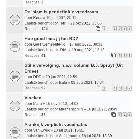
Reacties:
2
De Islam is per definitie vreedzaam...........
door
Rens
» 10 jul 2007, 20:11
Laatste bericht door
Terri
»
21 okt 2021, 13:06
Reacties:
124
1
6
7
8
9
…
Hoe goed lees jij het RD?
door
GerefGemeente-lid
» 17 aug 2021, 09:31
Laatste bericht door
-DIA-
»
19 aug 2021, 13:13
Reacties:
41
1
2
3
Stille vervolging, n.a.v. column B.J. Spruyt (Uit
Erdee)
door
DDD
» 19 jun 2021, 12:59
Laatste bericht door
Isala
»
09 aug 2021, 16:04
Reacties:
92
1
4
5
6
7
…
Vloeken
door
Mara
» 16 nov 2010, 14:03
Laatste bericht door
Maanenschijn
»
16 jul 2021, 20:49
Reacties:
33
1
2
3
Frankrijk verplicht vaccinatie.
door
Van Ewijk
» 13 jul 2021, 15:21
Laatste bericht door
Ambtenaar
»
16 jul 2021, 13:39