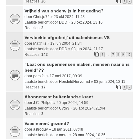
Reacties:
26
1
2
Vrijheid van onderwijs in het geding?
door
Chrisje72
» 23 okt 2024, 11:43
Laatste bericht door
DDD
»
23 okt 2024, 13:16
Reacties:
2
Vervloekte afgoderij' uit catechismus VS
door
Matthijs
» 19 jun 2004, 21:34
Laatste bericht door
DDD
»
03 jun 2024, 21:17
Reacties:
142
1
7
8
9
10
…
"Laat ons supermensen maken, mensen naar ons
beeld"??
door
parsifal
» 17 mei 2017, 09:39
Laatste bericht door
HersteldHervormd
»
03 jun 2024, 12:11
Reacties:
17
1
2
Abonnement buitenlandse krant
door
J.C. Philpot
» 20 apr 2024, 14:59
Laatste bericht door
CvdW
»
20 apr 2024, 21:44
Reacties:
3
Vaccineren: gezond?
door
astroguy
» 18 jan 2011, 07:48
Laatste bericht door
merel
»
28 mar 2024, 10:35