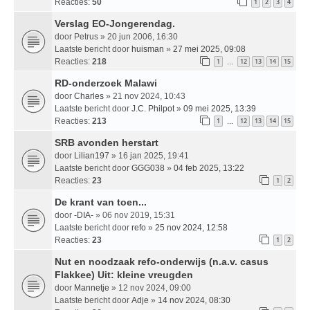
Reacties:
50
1
2
3
4
Verslag EO-Jongerendag.
door
Petrus
» 20 jun 2006, 16:30
Laatste bericht door
huisman
»
27 mei 2025, 09:08
Reacties:
218
1
12
13
14
15
…
RD-onderzoek Malawi
door
Charles
» 21 nov 2024, 10:43
Laatste bericht door
J.C. Philpot
»
09 mei 2025, 13:39
Reacties:
213
1
12
13
14
15
…
SRB avonden herstart
door
Lilian197
» 16 jan 2025, 19:41
Laatste bericht door
GGG038
»
04 feb 2025, 13:22
Reacties:
23
1
2
De krant van toen...
door
-DIA-
» 06 nov 2019, 15:31
Laatste bericht door
refo
»
25 nov 2024, 12:58
Reacties:
23
1
2
Nut en noodzaak refo-onderwijs (n.a.v. casus
Flakkee) Uit: kleine vreugden
door
Mannetje
» 12 nov 2024, 09:00
Laatste bericht door
Adje
»
14 nov 2024, 08:30