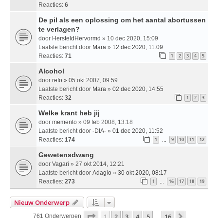
Reacties:
6
De pil als een oplossing om het aantal abortussen
te verlagen?
door
HersteldHervormd
» 10 dec 2020, 15:09
Laatste bericht door
Mara
»
12 dec 2020, 11:09
Reacties:
71
1
2
3
4
5
Alcohol
door
refo
» 05 okt 2007, 09:59
Laatste bericht door
Mara
»
02 dec 2020, 14:55
Reacties:
32
1
2
3
Welke krant heb jij
door
memento
» 09 feb 2008, 13:18
Laatste bericht door
-DIA-
»
01 dec 2020, 11:52
Reacties:
174
1
9
10
11
12
…
Gewetensdwang
door
Vagari
» 27 okt 2014, 12:21
Laatste bericht door
Adagio
»
30 okt 2020, 08:17
Reacties:
273
1
16
17
18
19
…
Nieuw Onderwerp
Pagina
1
Van
16
1
2
3
4
5
16
Volgende
761 Onderwerpen
…