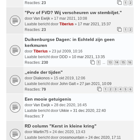
Reacties:
23
1
2
"Pvv of FVD? Wij verscheuren uw stembiljet."
door
Van Ewijk
» 17 mar 2021, 10:08
Laatste bericht door
Tiberius
»
17 mar 2021, 15:37
Reacties:
23
1
2
Duikenburgse Dagen: in Echteld zijn geen
kerkmuren
door
Tiberius
» 23 jul 2009, 10:16
Laatste bericht door
DDD
»
10 mar 2021, 13:35
Reacties:
230
1
13
14
15
16
…
,,einde der tijden''
door
Diakonos
» 15 okt 2019, 12:06
Laatste bericht door
John Galt
»
27 jan 2021, 10:09
Reacties:
79
1
2
3
4
5
6
Een mooie getuigenis
door
Van Ewijk
» 28 dec 2020, 16:45
Laatste bericht door
Ukkie
»
31 dec 2020, 22:40
Reacties:
7
RD column "Kerst in kleine kring"
door
Martin75
» 24 dec 2020, 13:43
Laatste bericht door
crossmountain
»
24 dec 2020, 17:11