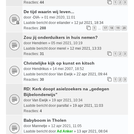
Reacties:
44
1
2
3
De tijd waarin wij leven...
door
-DIA-
» 01 mei 2020, 11:01
Laatste bericht door
eilander
»
12 jul 2021, 18:34
Reacties:
288
1
17
18
19
20
…
Zou jij onderduikers in huis nemen?
door
Hendrien
» 05 mei 2021, 10:19
Laatste bericht door
merel
»
12 mei 2021, 13:33
Reacties:
31
1
2
3
Christelijke kijk op kunst en kitsch
door
Hendrikus
» 14 mei 2007, 18:52
Laatste bericht door
Van Ewijk
»
22 apr 2021, 09:44
Reacties:
30
1
2
3
RD: Kerk doopt asielzoekers na „gedegen
Bijbelonderwijs”
door
Van Ewijk
» 19 apr 2021, 10:34
Laatste bericht door
parsifal
»
19 apr 2021, 11:03
Reacties:
4
Babyboom in Tholen
door
Mannetje
» 12 apr 2021, 11:05
Laatste bericht door
Ad Anker
»
13 apr 2021, 08:04