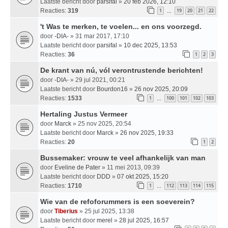
Laatste bericht door
parsifal
»
20 feb 2026, 12:10
Reacties:
319
1
19
20
21
22
…
't Was te merken, te voelen... en ons voorzegd.
door
-DIA-
» 31 mar 2017, 17:10
Laatste bericht door
parsifal
»
10 dec 2025, 13:53
Reacties:
36
1
2
3
De krant van nú, vól verontrustende berichten!
door
-DIA-
» 29 jul 2021, 00:21
Laatste bericht door
Bourdon16
»
26 nov 2025, 20:09
Reacties:
1533
1
100
101
102
103
…
Hertaling Justus Vermeer
door
Marck
» 25 nov 2025, 20:54
Laatste bericht door
Marck
»
26 nov 2025, 19:33
Reacties:
20
1
2
Bussemaker: vrouw te veel afhankelijk van man
door
Eveline de Pater
» 11 mei 2013, 09:39
Laatste bericht door
DDD
»
07 okt 2025, 15:20
Reacties:
1710
1
112
113
114
115
…
Wie van de refoforummers is een soeverein?
door
Tiberius
» 25 jul 2025, 13:38
Laatste bericht door
merel
»
28 jul 2025, 16:57