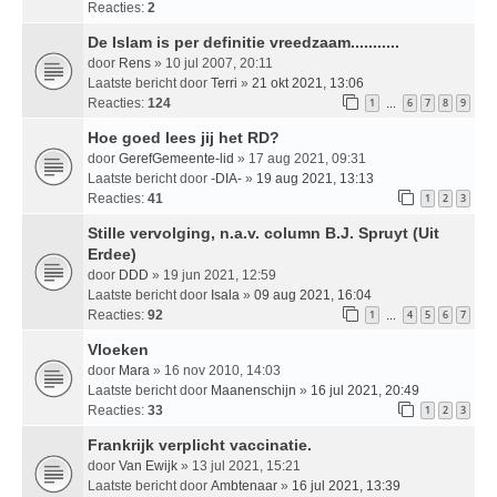
Reacties:
2
De Islam is per definitie vreedzaam...........
door
Rens
» 10 jul 2007, 20:11
Laatste bericht door
Terri
»
21 okt 2021, 13:06
Reacties:
124
1
6
7
8
9
…
Hoe goed lees jij het RD?
door
GerefGemeente-lid
» 17 aug 2021, 09:31
Laatste bericht door
-DIA-
»
19 aug 2021, 13:13
Reacties:
41
1
2
3
Stille vervolging, n.a.v. column B.J. Spruyt (Uit
Erdee)
door
DDD
» 19 jun 2021, 12:59
Laatste bericht door
Isala
»
09 aug 2021, 16:04
Reacties:
92
1
4
5
6
7
…
Vloeken
door
Mara
» 16 nov 2010, 14:03
Laatste bericht door
Maanenschijn
»
16 jul 2021, 20:49
Reacties:
33
1
2
3
Frankrijk verplicht vaccinatie.
door
Van Ewijk
» 13 jul 2021, 15:21
Laatste bericht door
Ambtenaar
»
16 jul 2021, 13:39