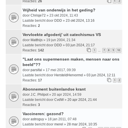
Reacties:
26
1
2
Vrijheid van onderwijs in het geding?
door
Chrisje72
» 23 okt 2024, 11:43
Laatste bericht door
DDD
»
23 okt 2024, 13:16
Reacties:
2
Vervloekte afgoderij' uit catechismus VS
door
Matthijs
» 19 jun 2004, 21:34
Laatste bericht door
DDD
»
03 jun 2024, 21:17
Reacties:
142
1
7
8
9
10
…
"Laat ons supermensen maken, mensen naar ons
beeld"??
door
parsifal
» 17 mei 2017, 09:39
Laatste bericht door
HersteldHervormd
»
03 jun 2024, 12:11
Reacties:
17
1
2
Abonnement buitenlandse krant
door
J.C. Philpot
» 20 apr 2024, 14:59
Laatste bericht door
CvdW
»
20 apr 2024, 21:44
Reacties:
3
Vaccineren: gezond?
door
astroguy
» 18 jan 2011, 07:48
Laatste bericht door
merel
»
28 mar 2024, 10:35