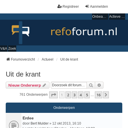
Registreer
Aanmelden
Onbeantwoorde onderwerpen
Actieve onderwerpen
V&A
Zoek
Forumoverzicht
Actueel
Uit de krant
Uit de krant
Zoek
Uitgebreid Zo
Nieuw Onderwerp
Pagina
1
Van
16
1
2
3
4
5
16
Volgende
761 Onderwerpen
…
Onderwerpen
Erdee
door
Bert Mulder
» 12 okt 2013, 16:10