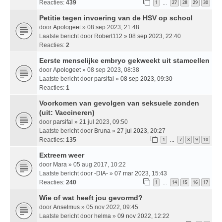
Reacties:
439
1
27
28
29
30
…
Petitie tegen invoering van de HSV op school
door
Apologeet
» 08 sep 2023, 21:48
Laatste bericht door
Robert112
»
08 sep 2023, 22:40
Reacties:
2
Eerste menselijke embryo gekweekt uit stamcellen
door
Apologeet
» 08 sep 2023, 08:38
Laatste bericht door
parsifal
»
08 sep 2023, 09:30
Reacties:
1
Voorkomen van gevolgen van seksuele zonden
(uit: Vaccineren)
door
parsifal
» 21 jul 2023, 09:50
Laatste bericht door
Bruna
»
27 jul 2023, 20:27
Reacties:
135
1
7
8
9
10
…
Extreem weer
door
Mara
» 05 aug 2017, 10:22
Laatste bericht door
-DIA-
»
07 mar 2023, 15:43
Reacties:
240
1
14
15
16
17
…
Wie of wat heeft jou gevormd?
door
Anselmus
» 05 nov 2022, 09:45
Laatste bericht door
helma
»
09 nov 2022, 12:22