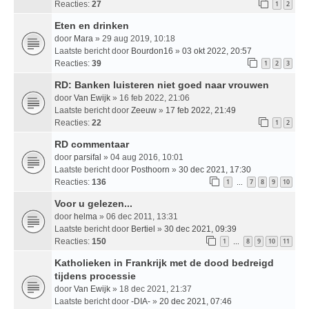
Reacties:
27
1
2
Eten en drinken
door
Mara
» 29 aug 2019, 10:18
Laatste bericht door
Bourdon16
»
03 okt 2022, 20:57
Reacties:
39
1
2
3
RD: Banken luisteren niet goed naar vrouwen
door
Van Ewijk
» 16 feb 2022, 21:06
Laatste bericht door
Zeeuw
»
17 feb 2022, 21:49
Reacties:
22
1
2
RD commentaar
door
parsifal
» 04 aug 2016, 10:01
Laatste bericht door
Posthoorn
»
30 dec 2021, 17:30
Reacties:
136
1
7
8
9
10
…
Voor u gelezen...
door
helma
» 06 dec 2011, 13:31
Laatste bericht door
Bertiel
»
30 dec 2021, 09:39
Reacties:
150
1
8
9
10
11
…
Katholieken in Frankrijk met de dood bedreigd
tijdens processie
door
Van Ewijk
» 18 dec 2021, 21:37
Laatste bericht door
-DIA-
»
20 dec 2021, 07:46