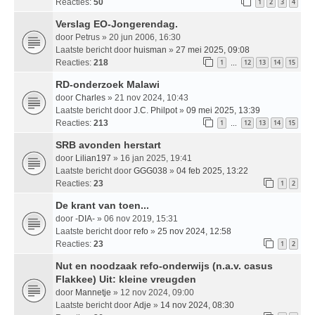
Reacties:
50
1
2
3
4
Verslag EO-Jongerendag.
door
Petrus
» 20 jun 2006, 16:30
Laatste bericht door
huisman
»
27 mei 2025, 09:08
Reacties:
218
1
12
13
14
15
…
RD-onderzoek Malawi
door
Charles
» 21 nov 2024, 10:43
Laatste bericht door
J.C. Philpot
»
09 mei 2025, 13:39
Reacties:
213
1
12
13
14
15
…
SRB avonden herstart
door
Lilian197
» 16 jan 2025, 19:41
Laatste bericht door
GGG038
»
04 feb 2025, 13:22
Reacties:
23
1
2
De krant van toen...
door
-DIA-
» 06 nov 2019, 15:31
Laatste bericht door
refo
»
25 nov 2024, 12:58
Reacties:
23
1
2
Nut en noodzaak refo-onderwijs (n.a.v. casus
Flakkee) Uit: kleine vreugden
door
Mannetje
» 12 nov 2024, 09:00
Laatste bericht door
Adje
»
14 nov 2024, 08:30