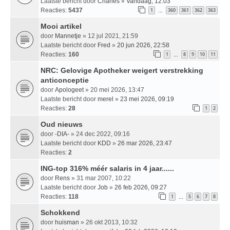
Laatste bericht door
Charles
»
Vandaag, 12:03
Reacties:
5437
1
360
361
362
363
…
Mooi artikel
door
Mannetje
» 12 jul 2021, 21:59
Laatste bericht door
Fred
»
20 jun 2026, 22:58
Reacties:
160
1
8
9
10
11
…
NRC: Gelovige Apotheker weigert verstrekking
anticonceptie
door
Apologeet
» 20 mei 2026, 13:47
Laatste bericht door
merel
»
23 mei 2026, 09:19
Reacties:
28
1
2
Oud nieuws
door
-DIA-
» 24 dec 2022, 09:16
Laatste bericht door
KDD
»
26 mar 2026, 23:47
Reacties:
2
ING-top 316% méér salaris in 4 jaar......
door
Rens
» 31 mar 2007, 10:22
Laatste bericht door
Job
»
26 feb 2026, 09:27
Reacties:
118
1
5
6
7
8
…
Schokkend
door
huisman
» 26 okt 2013, 10:32