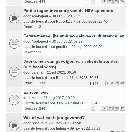
Reacties:
439
1
27
28
29
30
…
Petitie tegen invoering van de HSV op school
door
Apologeet
» 08 sep 2023, 21:48
Laatste bericht door
Robert112
»
08 sep 2023, 22:40
Reacties:
2
Eerste menselijke embryo gekweekt uit stamcellen
door
Apologeet
» 08 sep 2023, 08:38
Laatste bericht door
parsifal
»
08 sep 2023, 09:30
Reacties:
1
Voorkomen van gevolgen van seksuele zonden
(uit: Vaccineren)
door
parsifal
» 21 jul 2023, 09:50
Laatste bericht door
Bruna
»
27 jul 2023, 20:27
Reacties:
135
1
7
8
9
10
…
Extreem weer
door
Mara
» 05 aug 2017, 10:22
Laatste bericht door
-DIA-
»
07 mar 2023, 15:43
Reacties:
240
1
14
15
16
17
…
Wie of wat heeft jou gevormd?
door
Anselmus
» 05 nov 2022, 09:45
Laatste bericht door
helma
»
09 nov 2022, 12:22