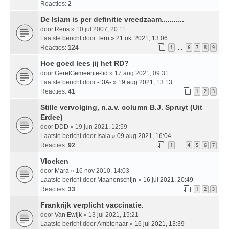
Reacties:
2
De Islam is per definitie vreedzaam...........
door
Rens
» 10 jul 2007, 20:11
Laatste bericht door
Terri
»
21 okt 2021, 13:06
Reacties:
124
1
6
7
8
9
…
Hoe goed lees jij het RD?
door
GerefGemeente-lid
» 17 aug 2021, 09:31
Laatste bericht door
-DIA-
»
19 aug 2021, 13:13
Reacties:
41
1
2
3
Stille vervolging, n.a.v. column B.J. Spruyt (Uit
Erdee)
door
DDD
» 19 jun 2021, 12:59
Laatste bericht door
Isala
»
09 aug 2021, 16:04
Reacties:
92
1
4
5
6
7
…
Vloeken
door
Mara
» 16 nov 2010, 14:03
Laatste bericht door
Maanenschijn
»
16 jul 2021, 20:49
Reacties:
33
1
2
3
Frankrijk verplicht vaccinatie.
door
Van Ewijk
» 13 jul 2021, 15:21
Laatste bericht door
Ambtenaar
»
16 jul 2021, 13:39