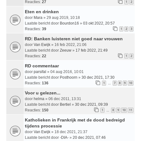
Reacties:
27
1
2
Eten en drinken
door
Mara
» 29 aug 2019, 10:18
Laatste bericht door
Bourdon16
»
03 okt 2022, 20:57
Reacties:
39
1
2
3
RD: Banken luisteren niet goed naar vrouwen
door
Van Ewijk
» 16 feb 2022, 21:06
Laatste bericht door
Zeeuw
»
17 feb 2022, 21:49
Reacties:
22
1
2
RD commentaar
door
parsifal
» 04 aug 2016, 10:01
Laatste bericht door
Posthoorn
»
30 dec 2021, 17:30
Reacties:
136
1
7
8
9
10
…
Voor u gelezen...
door
helma
» 06 dec 2011, 13:31
Laatste bericht door
Bertiel
»
30 dec 2021, 09:39
Reacties:
150
1
8
9
10
11
…
Katholieken in Frankrijk met de dood bedreigd
tijdens processie
door
Van Ewijk
» 18 dec 2021, 21:37
Laatste bericht door
-DIA-
»
20 dec 2021, 07:46