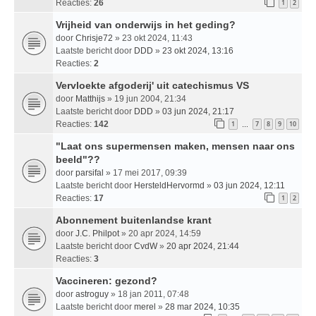
Reacties:
26
1
2
Vrijheid van onderwijs in het geding?
door
Chrisje72
» 23 okt 2024, 11:43
Laatste bericht door
DDD
»
23 okt 2024, 13:16
Reacties:
2
Vervloekte afgoderij' uit catechismus VS
door
Matthijs
» 19 jun 2004, 21:34
Laatste bericht door
DDD
»
03 jun 2024, 21:17
Reacties:
142
1
7
8
9
10
…
"Laat ons supermensen maken, mensen naar ons
beeld"??
door
parsifal
» 17 mei 2017, 09:39
Laatste bericht door
HersteldHervormd
»
03 jun 2024, 12:11
Reacties:
17
1
2
Abonnement buitenlandse krant
door
J.C. Philpot
» 20 apr 2024, 14:59
Laatste bericht door
CvdW
»
20 apr 2024, 21:44
Reacties:
3
Vaccineren: gezond?
door
astroguy
» 18 jan 2011, 07:48
Laatste bericht door
merel
»
28 mar 2024, 10:35