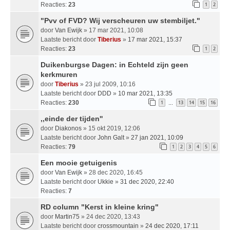
Reacties:
23
1
2
"Pvv of FVD? Wij verscheuren uw stembiljet."
door
Van Ewijk
» 17 mar 2021, 10:08
Laatste bericht door
Tiberius
»
17 mar 2021, 15:37
Reacties:
23
1
2
Duikenburgse Dagen: in Echteld zijn geen
kerkmuren
door
Tiberius
» 23 jul 2009, 10:16
Laatste bericht door
DDD
»
10 mar 2021, 13:35
Reacties:
230
1
13
14
15
16
…
,,einde der tijden''
door
Diakonos
» 15 okt 2019, 12:06
Laatste bericht door
John Galt
»
27 jan 2021, 10:09
Reacties:
79
1
2
3
4
5
6
Een mooie getuigenis
door
Van Ewijk
» 28 dec 2020, 16:45
Laatste bericht door
Ukkie
»
31 dec 2020, 22:40
Reacties:
7
RD column "Kerst in kleine kring"
door
Martin75
» 24 dec 2020, 13:43
Laatste bericht door
crossmountain
»
24 dec 2020, 17:11