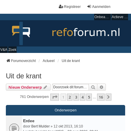
Registreer
Aanmelden
Onbeantwoorde onderwerpen
Actieve onderwerpen
V&A
Zoek
Forumoverzicht
Actueel
Uit de krant
Uit de krant
Zoek
Uitgebreid Zo
Nieuw Onderwerp
Pagina
1
Van
16
1
2
3
4
5
16
Volgende
761 Onderwerpen
…
Onderwerpen
Erdee
door
Bert Mulder
» 12 okt 2013, 16:10