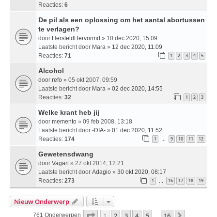
Reacties:
6
De pil als een oplossing om het aantal abortussen
te verlagen?
door
HersteldHervormd
» 10 dec 2020, 15:09
Laatste bericht door
Mara
»
12 dec 2020, 11:09
Reacties:
71
1
2
3
4
5
Alcohol
door
refo
» 05 okt 2007, 09:59
Laatste bericht door
Mara
»
02 dec 2020, 14:55
Reacties:
32
1
2
3
Welke krant heb jij
door
memento
» 09 feb 2008, 13:18
Laatste bericht door
-DIA-
»
01 dec 2020, 11:52
Reacties:
174
1
9
10
11
12
…
Gewetensdwang
door
Vagari
» 27 okt 2014, 12:21
Laatste bericht door
Adagio
»
30 okt 2020, 08:17
Reacties:
273
1
16
17
18
19
…
Nieuw Onderwerp
Pagina
1
Van
16
1
2
3
4
5
16
Volgende
761 Onderwerpen
…