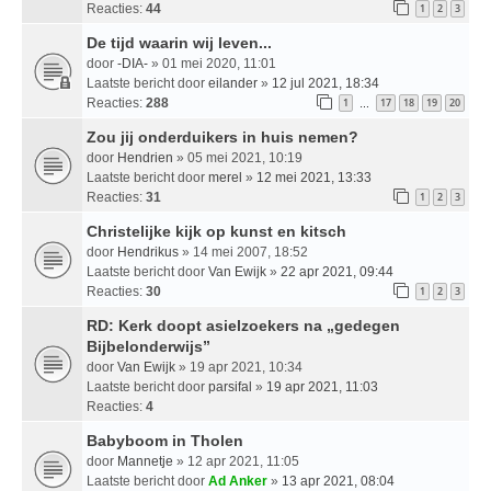
Reacties:
44
1
2
3
De tijd waarin wij leven...
door
-DIA-
» 01 mei 2020, 11:01
Laatste bericht door
eilander
»
12 jul 2021, 18:34
Reacties:
288
1
17
18
19
20
…
Zou jij onderduikers in huis nemen?
door
Hendrien
» 05 mei 2021, 10:19
Laatste bericht door
merel
»
12 mei 2021, 13:33
Reacties:
31
1
2
3
Christelijke kijk op kunst en kitsch
door
Hendrikus
» 14 mei 2007, 18:52
Laatste bericht door
Van Ewijk
»
22 apr 2021, 09:44
Reacties:
30
1
2
3
RD: Kerk doopt asielzoekers na „gedegen
Bijbelonderwijs”
door
Van Ewijk
» 19 apr 2021, 10:34
Laatste bericht door
parsifal
»
19 apr 2021, 11:03
Reacties:
4
Babyboom in Tholen
door
Mannetje
» 12 apr 2021, 11:05
Laatste bericht door
Ad Anker
»
13 apr 2021, 08:04