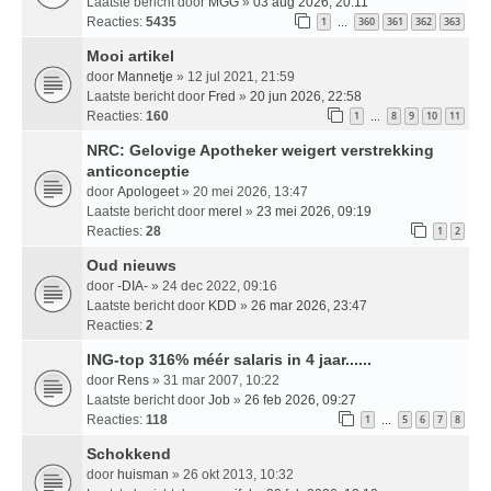
Laatste bericht door
MGG
»
03 aug 2026, 20:11
Reacties:
5435
1
360
361
362
363
…
Mooi artikel
door
Mannetje
» 12 jul 2021, 21:59
Laatste bericht door
Fred
»
20 jun 2026, 22:58
Reacties:
160
1
8
9
10
11
…
NRC: Gelovige Apotheker weigert verstrekking
anticonceptie
door
Apologeet
» 20 mei 2026, 13:47
Laatste bericht door
merel
»
23 mei 2026, 09:19
Reacties:
28
1
2
Oud nieuws
door
-DIA-
» 24 dec 2022, 09:16
Laatste bericht door
KDD
»
26 mar 2026, 23:47
Reacties:
2
ING-top 316% méér salaris in 4 jaar......
door
Rens
» 31 mar 2007, 10:22
Laatste bericht door
Job
»
26 feb 2026, 09:27
Reacties:
118
1
5
6
7
8
…
Schokkend
door
huisman
» 26 okt 2013, 10:32