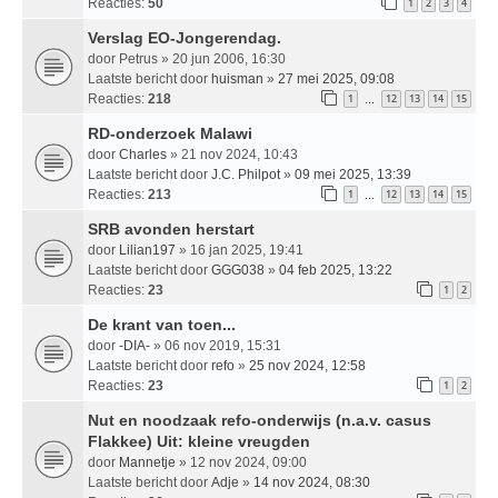
Reacties:
50
1
2
3
4
Verslag EO-Jongerendag.
door
Petrus
» 20 jun 2006, 16:30
Laatste bericht door
huisman
»
27 mei 2025, 09:08
Reacties:
218
1
12
13
14
15
…
RD-onderzoek Malawi
door
Charles
» 21 nov 2024, 10:43
Laatste bericht door
J.C. Philpot
»
09 mei 2025, 13:39
Reacties:
213
1
12
13
14
15
…
SRB avonden herstart
door
Lilian197
» 16 jan 2025, 19:41
Laatste bericht door
GGG038
»
04 feb 2025, 13:22
Reacties:
23
1
2
De krant van toen...
door
-DIA-
» 06 nov 2019, 15:31
Laatste bericht door
refo
»
25 nov 2024, 12:58
Reacties:
23
1
2
Nut en noodzaak refo-onderwijs (n.a.v. casus
Flakkee) Uit: kleine vreugden
door
Mannetje
» 12 nov 2024, 09:00
Laatste bericht door
Adje
»
14 nov 2024, 08:30