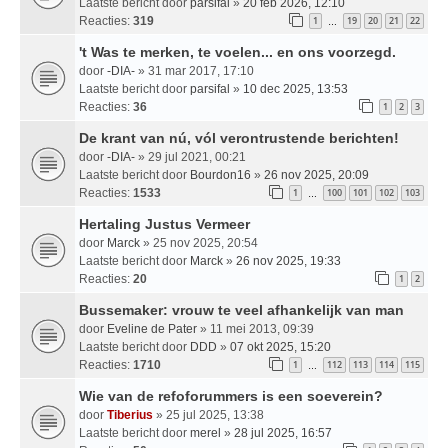
Laatste bericht door
parsifal
»
20 feb 2026, 12:10
Reacties:
319
1
19
20
21
22
…
't Was te merken, te voelen... en ons voorzegd.
door
-DIA-
» 31 mar 2017, 17:10
Laatste bericht door
parsifal
»
10 dec 2025, 13:53
Reacties:
36
1
2
3
De krant van nú, vól verontrustende berichten!
door
-DIA-
» 29 jul 2021, 00:21
Laatste bericht door
Bourdon16
»
26 nov 2025, 20:09
Reacties:
1533
1
100
101
102
103
…
Hertaling Justus Vermeer
door
Marck
» 25 nov 2025, 20:54
Laatste bericht door
Marck
»
26 nov 2025, 19:33
Reacties:
20
1
2
Bussemaker: vrouw te veel afhankelijk van man
door
Eveline de Pater
» 11 mei 2013, 09:39
Laatste bericht door
DDD
»
07 okt 2025, 15:20
Reacties:
1710
1
112
113
114
115
…
Wie van de refoforummers is een soeverein?
door
Tiberius
» 25 jul 2025, 13:38
Laatste bericht door
merel
»
28 jul 2025, 16:57