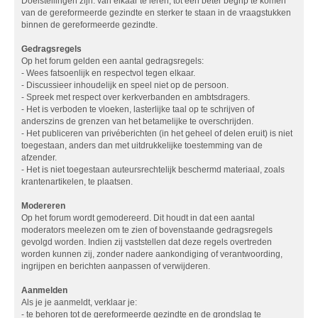
Doelstellingen zijn: van elkaar te leren, tot een beter begrip te komen
van de gereformeerde gezindte en sterker te staan in de vraagstukken
binnen de gereformeerde gezindte.
Gedragsregels
Op het forum gelden een aantal gedragsregels:
- Wees fatsoenlijk en respectvol tegen elkaar.
- Discussieer inhoudelijk en speel niet op de persoon.
- Spreek met respect over kerkverbanden en ambtsdragers.
- Het is verboden te vloeken, lasterlijke taal op te schrijven of
anderszins de grenzen van het betamelijke te overschrijden.
- Het publiceren van privéberichten (in het geheel of delen eruit) is niet
toegestaan, anders dan met uitdrukkelijke toestemming van de
afzender.
- Het is niet toegestaan auteursrechtelijk beschermd materiaal, zoals
krantenartikelen, te plaatsen.
Modereren
Op het forum wordt gemodereerd. Dit houdt in dat een aantal
moderators meelezen om te zien of bovenstaande gedragsregels
gevolgd worden. Indien zij vaststellen dat deze regels overtreden
worden kunnen zij, zonder nadere aankondiging of verantwoording,
ingrijpen en berichten aanpassen of verwijderen.
Aanmelden
Als je je aanmeldt, verklaar je:
- te behoren tot de gereformeerde gezindte en de grondslag te