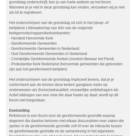
grondslag onderschrijft, ben je van harte welkom op het forum.
Wanneer je je niet in deze grondslag kan vinden, verzoeken wij je niet
als lid te registreren.
Het onderschrijven van de grondslag uit zich in het (doop- of
belijdend-) lidmaatschap van één van de volgende
kerkgenootschappen/kerkverbanden:
- Hersteld Hervormde Kerk
- Gereformeerde Gemeenten
- Gereformeerde Gemeenten in Nederland
- Oud Gereformeerde Gemeenten in Nederland
- Christelijke Gereformeerde Kerken (rondom Bewaar het Pand)
- Protestantse Kerk Nederland (hervormde gemeenten die gebonden
zijn aan het gereformeerd belijden)
Het onderschrijven van de grondslag impliceert tevens, dat je je
conformeert aan de binnen deze kerken gangbare visies op
onderwerpen als (homo)seksualiteit, vrouwelijke ambtsdragers etc.
Actief uitdragen van een visie die daar haaks op staat, wordt op dit
forum niet toegestaan.
Doelstelling
Refoforum is een forum voor de gereformeerde gezindte waarop
degenen die daartoe behoren met elkaar discussiëren over zaken die
spelen in de gereformeerde gezindte zelf óf over de interactie tussen
de gereformeerde gezindte en de samenleving in het algemeen.