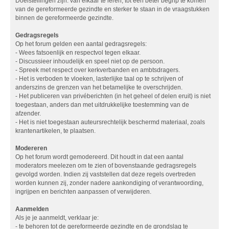
Doelstellingen zijn: van elkaar te leren, tot een beter begrip te komen
van de gereformeerde gezindte en sterker te staan in de vraagstukken
binnen de gereformeerde gezindte.
Gedragsregels
Op het forum gelden een aantal gedragsregels:
- Wees fatsoenlijk en respectvol tegen elkaar.
- Discussieer inhoudelijk en speel niet op de persoon.
- Spreek met respect over kerkverbanden en ambtsdragers.
- Het is verboden te vloeken, lasterlijke taal op te schrijven of
anderszins de grenzen van het betamelijke te overschrijden.
- Het publiceren van privéberichten (in het geheel of delen eruit) is niet
toegestaan, anders dan met uitdrukkelijke toestemming van de
afzender.
- Het is niet toegestaan auteursrechtelijk beschermd materiaal, zoals
krantenartikelen, te plaatsen.
Modereren
Op het forum wordt gemodereerd. Dit houdt in dat een aantal
moderators meelezen om te zien of bovenstaande gedragsregels
gevolgd worden. Indien zij vaststellen dat deze regels overtreden
worden kunnen zij, zonder nadere aankondiging of verantwoording,
ingrijpen en berichten aanpassen of verwijderen.
Aanmelden
Als je je aanmeldt, verklaar je:
- te behoren tot de gereformeerde gezindte en de grondslag te