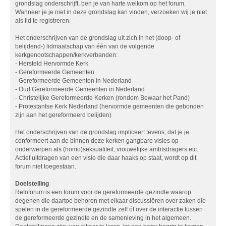
grondslag onderschrijft, ben je van harte welkom op het forum.
Wanneer je je niet in deze grondslag kan vinden, verzoeken wij je niet
als lid te registreren.
Het onderschrijven van de grondslag uit zich in het (doop- of
belijdend-) lidmaatschap van één van de volgende
kerkgenootschappen/kerkverbanden:
- Hersteld Hervormde Kerk
- Gereformeerde Gemeenten
- Gereformeerde Gemeenten in Nederland
- Oud Gereformeerde Gemeenten in Nederland
- Christelijke Gereformeerde Kerken (rondom Bewaar het Pand)
- Protestantse Kerk Nederland (hervormde gemeenten die gebonden
zijn aan het gereformeerd belijden)
Het onderschrijven van de grondslag impliceert tevens, dat je je
conformeert aan de binnen deze kerken gangbare visies op
onderwerpen als (homo)seksualiteit, vrouwelijke ambtsdragers etc.
Actief uitdragen van een visie die daar haaks op staat, wordt op dit
forum niet toegestaan.
Doelstelling
Refoforum is een forum voor de gereformeerde gezindte waarop
degenen die daartoe behoren met elkaar discussiëren over zaken die
spelen in de gereformeerde gezindte zelf óf over de interactie tussen
de gereformeerde gezindte en de samenleving in het algemeen.