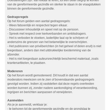
Doelstellingen zijn: van elkaar te leren, tot een beter begrip te komen
van de gereformeerde gezindte en sterker te staan in de vraagstukken
binnen de gereformeerde gezindte.
Gedragsregels
Op het forum gelden een aantal gedragsregels:
- Wees fatsoenlijk en respectvol tegen elkaar.
- Discussieer inhoudelijk en speel niet op de persoon.
- Spreek met respect over kerkverbanden en ambtsdragers.
- Het is verboden te vloeken, lasterlijke taal op te schrijven of
anderszins de grenzen van het betamelijke te overschrijden.
- Het publiceren van privéberichten (in het geheel of delen eruit) is niet
toegestaan, anders dan met uitdrukkelijke toestemming van de
afzender.
- Het is niet toegestaan auteursrechtelijk beschermd materiaal, zoals
krantenartikelen, te plaatsen.
Modereren
Op het forum wordt gemodereerd. Dit houdt in dat een aantal
moderators meelezen om te zien of bovenstaande gedragsregels
gevolgd worden. Indien zij vaststellen dat deze regels overtreden
worden kunnen zij, zonder nadere aankondiging of verantwoording,
ingrijpen en berichten aanpassen of verwijderen.
Aanmelden
Als je je aanmeldt, verklaar je:
- te behoren tot de gereformeerde gezindte en de grondslag te