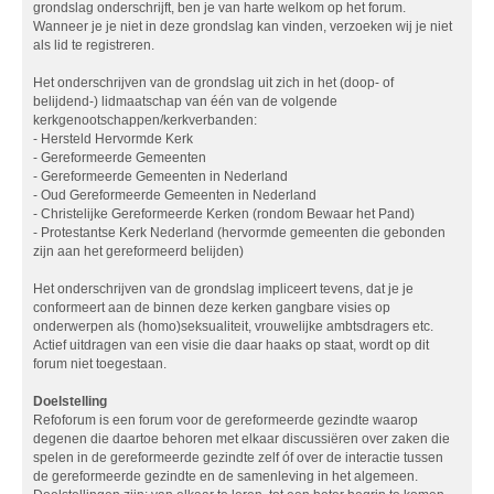
grondslag onderschrijft, ben je van harte welkom op het forum.
Wanneer je je niet in deze grondslag kan vinden, verzoeken wij je niet
als lid te registreren.
Het onderschrijven van de grondslag uit zich in het (doop- of
belijdend-) lidmaatschap van één van de volgende
kerkgenootschappen/kerkverbanden:
- Hersteld Hervormde Kerk
- Gereformeerde Gemeenten
- Gereformeerde Gemeenten in Nederland
- Oud Gereformeerde Gemeenten in Nederland
- Christelijke Gereformeerde Kerken (rondom Bewaar het Pand)
- Protestantse Kerk Nederland (hervormde gemeenten die gebonden
zijn aan het gereformeerd belijden)
Het onderschrijven van de grondslag impliceert tevens, dat je je
conformeert aan de binnen deze kerken gangbare visies op
onderwerpen als (homo)seksualiteit, vrouwelijke ambtsdragers etc.
Actief uitdragen van een visie die daar haaks op staat, wordt op dit
forum niet toegestaan.
Doelstelling
Refoforum is een forum voor de gereformeerde gezindte waarop
degenen die daartoe behoren met elkaar discussiëren over zaken die
spelen in de gereformeerde gezindte zelf óf over de interactie tussen
de gereformeerde gezindte en de samenleving in het algemeen.