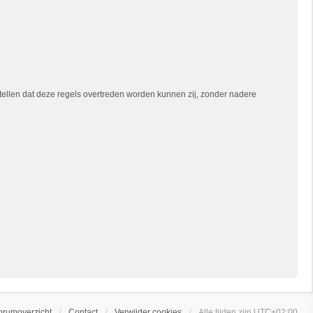
tellen dat deze regels overtreden worden kunnen zij, zonder nadere
orumoverzicht
Contact
Verwijder cookies
Alle tijden zijn
UTC+02:00