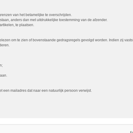
 grenzen van het betamelijke te overschrijden.
egestaan, anders dan met uitdrukkelijke toestemming van de afzender.
rtikelen, te plaatsen.
lezen om te zien of bovenstaande gedragsregels gevolgd worden. Indien zij vasts
deren.
n;
gaan.
een mailadres dat naar een natuurlijk persoon verwijst.
F