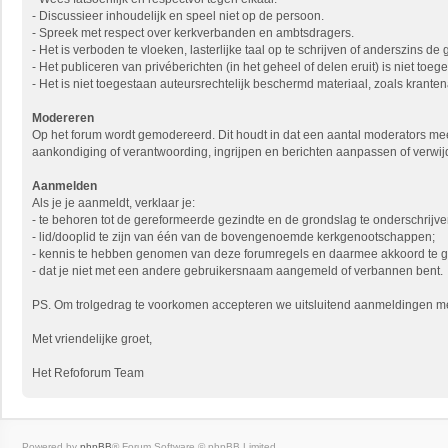
- Discussieer inhoudelijk en speel niet op de persoon.
- Spreek met respect over kerkverbanden en ambtsdragers.
- Het is verboden te vloeken, lasterlijke taal op te schrijven of anderszins de
- Het publiceren van privéberichten (in het geheel of delen eruit) is niet to
- Het is niet toegestaan auteursrechtelijk beschermd materiaal, zoals krantena
Modereren
Op het forum wordt gemodereerd. Dit houdt in dat een aantal moderators mee
aankondiging of verantwoording, ingrijpen en berichten aanpassen of verwij
Aanmelden
Als je je aanmeldt, verklaar je:
- te behoren tot de gereformeerde gezindte en de grondslag te onderschrijve
- lid/dooplid te zijn van één van de bovengenoemde kerkgenootschappen;
- kennis te hebben genomen van deze forumregels en daarmee akkoord te 
- dat je niet met een andere gebruikersnaam aangemeld of verbannen bent.
PS. Om trolgedrag te voorkomen accepteren we uitsluitend aanmeldingen met 
Met vriendelijke groet,
Het Refoforum Team
Powered by
phpBB
® Forum Software © phpBB Limited