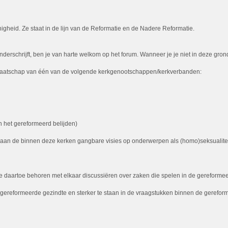
igheid. Ze staat in de lijn van de Reformatie en de Nadere Reformatie.
rschrijft, ben je van harte welkom op het forum. Wanneer je je niet in deze grondsl
 lidmaatschap van één van de volgende kerkgenootschappen/kerkverbanden:
 het gereformeerd belijden)
t aan de binnen deze kerken gangbare visies op onderwerpen als (homo)seksualiteit,
daartoe behoren met elkaar discussiëren over zaken die spelen in de gereformeerd
de gereformeerde gezindte en sterker te staan in de vraagstukken binnen de gerefor