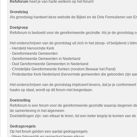
Refoforum
heet je van harte welkom op het forum!
Grondslag
Als grondslag hanteert deze website de Bijbel en de Drie Formulieren van En
Doelgroep
Refoforum is bedoeld voor de gereformeerde gezindte. Als je de grondslag onde
Het onderschrijven van de grondslag uit zich in het (doop- of belijdend-)
- Hersteld Hervormde Kerk
- Gereformeerde Gemeenten
- Gereformeerde Gemeenten in Nederland
- Oud Gereformeerde Gemeenten in Nederland
- Christelijke Gereformeerde Kerken (rondom Bewaar het Pand)
- Protestantse Kerk Nederland (hervormde gemeenten die gebonden zijn aan
Het onderschrijven van de grondslag impliceert tevens, dat je je conformeer
haaks op staat, wordt op dit forum niet toegestaan.
Doelstelling
Refoforum is een forum voor de gereformeerde gezindte waarop degenen die 
de samenleving in het algemeen.
Doelstellingen zijn: van elkaar te leren, tot een beter begrip te komen van 
Gedragsregels
Op het forum gelden een aantal gedragsregels:
- Wees fatsoenlijk en respectvol tegen elkaar.