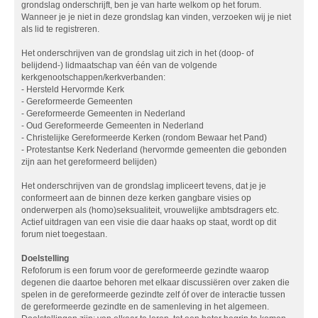
grondslag onderschrijft, ben je van harte welkom op het forum.
Wanneer je je niet in deze grondslag kan vinden, verzoeken wij je niet
als lid te registreren.
Het onderschrijven van de grondslag uit zich in het (doop- of
belijdend-) lidmaatschap van één van de volgende
kerkgenootschappen/kerkverbanden:
- Hersteld Hervormde Kerk
- Gereformeerde Gemeenten
- Gereformeerde Gemeenten in Nederland
- Oud Gereformeerde Gemeenten in Nederland
- Christelijke Gereformeerde Kerken (rondom Bewaar het Pand)
- Protestantse Kerk Nederland (hervormde gemeenten die gebonden
zijn aan het gereformeerd belijden)
Het onderschrijven van de grondslag impliceert tevens, dat je je
conformeert aan de binnen deze kerken gangbare visies op
onderwerpen als (homo)seksualiteit, vrouwelijke ambtsdragers etc.
Actief uitdragen van een visie die daar haaks op staat, wordt op dit
forum niet toegestaan.
Doelstelling
Refoforum is een forum voor de gereformeerde gezindte waarop
degenen die daartoe behoren met elkaar discussiëren over zaken die
spelen in de gereformeerde gezindte zelf óf over de interactie tussen
de gereformeerde gezindte en de samenleving in het algemeen.