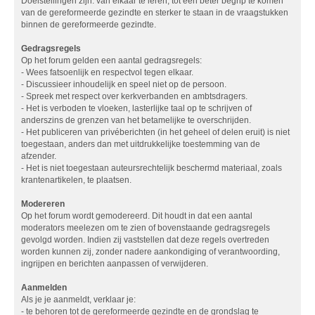
Doelstellingen zijn: van elkaar te leren, tot een beter begrip te komen
van de gereformeerde gezindte en sterker te staan in de vraagstukken
binnen de gereformeerde gezindte.
Gedragsregels
Op het forum gelden een aantal gedragsregels:
- Wees fatsoenlijk en respectvol tegen elkaar.
- Discussieer inhoudelijk en speel niet op de persoon.
- Spreek met respect over kerkverbanden en ambtsdragers.
- Het is verboden te vloeken, lasterlijke taal op te schrijven of
anderszins de grenzen van het betamelijke te overschrijden.
- Het publiceren van privéberichten (in het geheel of delen eruit) is niet
toegestaan, anders dan met uitdrukkelijke toestemming van de
afzender.
- Het is niet toegestaan auteursrechtelijk beschermd materiaal, zoals
krantenartikelen, te plaatsen.
Modereren
Op het forum wordt gemodereerd. Dit houdt in dat een aantal
moderators meelezen om te zien of bovenstaande gedragsregels
gevolgd worden. Indien zij vaststellen dat deze regels overtreden
worden kunnen zij, zonder nadere aankondiging of verantwoording,
ingrijpen en berichten aanpassen of verwijderen.
Aanmelden
Als je je aanmeldt, verklaar je:
- te behoren tot de gereformeerde gezindte en de grondslag te