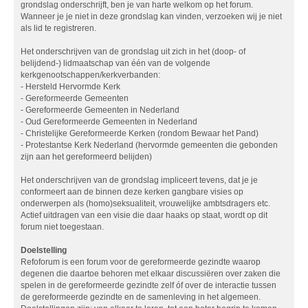
grondslag onderschrijft, ben je van harte welkom op het forum.
Wanneer je je niet in deze grondslag kan vinden, verzoeken wij je niet
als lid te registreren.
Het onderschrijven van de grondslag uit zich in het (doop- of
belijdend-) lidmaatschap van één van de volgende
kerkgenootschappen/kerkverbanden:
- Hersteld Hervormde Kerk
- Gereformeerde Gemeenten
- Gereformeerde Gemeenten in Nederland
- Oud Gereformeerde Gemeenten in Nederland
- Christelijke Gereformeerde Kerken (rondom Bewaar het Pand)
- Protestantse Kerk Nederland (hervormde gemeenten die gebonden
zijn aan het gereformeerd belijden)
Het onderschrijven van de grondslag impliceert tevens, dat je je
conformeert aan de binnen deze kerken gangbare visies op
onderwerpen als (homo)seksualiteit, vrouwelijke ambtsdragers etc.
Actief uitdragen van een visie die daar haaks op staat, wordt op dit
forum niet toegestaan.
Doelstelling
Refoforum is een forum voor de gereformeerde gezindte waarop
degenen die daartoe behoren met elkaar discussiëren over zaken die
spelen in de gereformeerde gezindte zelf óf over de interactie tussen
de gereformeerde gezindte en de samenleving in het algemeen.