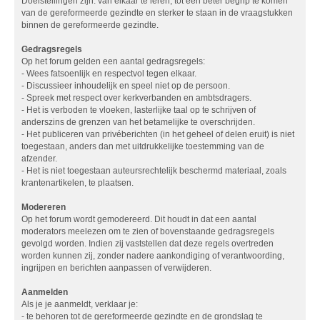
Doelstellingen zijn: van elkaar te leren, tot een beter begrip te komen
van de gereformeerde gezindte en sterker te staan in de vraagstukken
binnen de gereformeerde gezindte.
Gedragsregels
Op het forum gelden een aantal gedragsregels:
- Wees fatsoenlijk en respectvol tegen elkaar.
- Discussieer inhoudelijk en speel niet op de persoon.
- Spreek met respect over kerkverbanden en ambtsdragers.
- Het is verboden te vloeken, lasterlijke taal op te schrijven of
anderszins de grenzen van het betamelijke te overschrijden.
- Het publiceren van privéberichten (in het geheel of delen eruit) is niet
toegestaan, anders dan met uitdrukkelijke toestemming van de
afzender.
- Het is niet toegestaan auteursrechtelijk beschermd materiaal, zoals
krantenartikelen, te plaatsen.
Modereren
Op het forum wordt gemodereerd. Dit houdt in dat een aantal
moderators meelezen om te zien of bovenstaande gedragsregels
gevolgd worden. Indien zij vaststellen dat deze regels overtreden
worden kunnen zij, zonder nadere aankondiging of verantwoording,
ingrijpen en berichten aanpassen of verwijderen.
Aanmelden
Als je je aanmeldt, verklaar je:
- te behoren tot de gereformeerde gezindte en de grondslag te