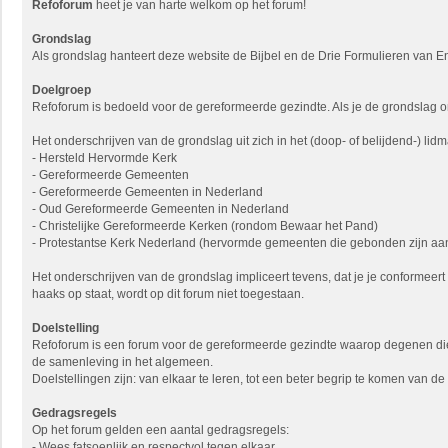
Refoforum
heet je van harte welkom op het forum!
Grondslag
Als grondslag hanteert deze website de Bijbel en de Drie Formulieren van En
Doelgroep
Refoforum is bedoeld voor de gereformeerde gezindte. Als je de grondslag onde
Het onderschrijven van de grondslag uit zich in het (doop- of belijdend-)
- Hersteld Hervormde Kerk
- Gereformeerde Gemeenten
- Gereformeerde Gemeenten in Nederland
- Oud Gereformeerde Gemeenten in Nederland
- Christelijke Gereformeerde Kerken (rondom Bewaar het Pand)
- Protestantse Kerk Nederland (hervormde gemeenten die gebonden zijn aan
Het onderschrijven van de grondslag impliceert tevens, dat je je conformeer
haaks op staat, wordt op dit forum niet toegestaan.
Doelstelling
Refoforum is een forum voor de gereformeerde gezindte waarop degenen die 
de samenleving in het algemeen.
Doelstellingen zijn: van elkaar te leren, tot een beter begrip te komen van 
Gedragsregels
Op het forum gelden een aantal gedragsregels:
- Wees fatsoenlijk en respectvol tegen elkaar.