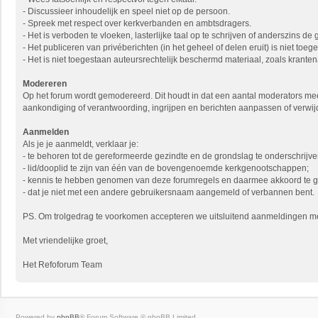
- Discussieer inhoudelijk en speel niet op de persoon.
- Spreek met respect over kerkverbanden en ambtsdragers.
- Het is verboden te vloeken, lasterlijke taal op te schrijven of anderszins de
- Het publiceren van privéberichten (in het geheel of delen eruit) is niet to
- Het is niet toegestaan auteursrechtelijk beschermd materiaal, zoals krantena
Modereren
Op het forum wordt gemodereerd. Dit houdt in dat een aantal moderators mee
aankondiging of verantwoording, ingrijpen en berichten aanpassen of verwij
Aanmelden
Als je je aanmeldt, verklaar je:
- te behoren tot de gereformeerde gezindte en de grondslag te onderschrijve
- lid/dooplid te zijn van één van de bovengenoemde kerkgenootschappen;
- kennis te hebben genomen van deze forumregels en daarmee akkoord te 
- dat je niet met een andere gebruikersnaam aangemeld of verbannen bent.
PS. Om trolgedrag te voorkomen accepteren we uitsluitend aanmeldingen met 
Met vriendelijke groet,
Het Refoforum Team
Powered by
phpBB
® Forum Software © phpBB Limited