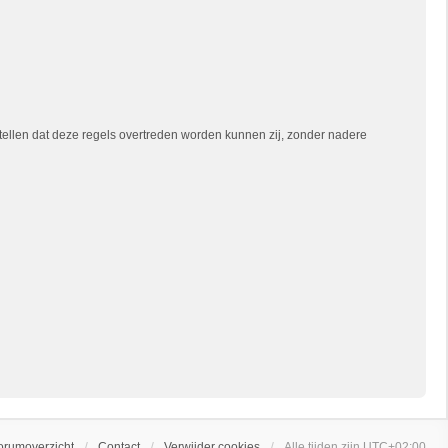
tellen dat deze regels overtreden worden kunnen zij, zonder nadere
orumoverzicht
Contact
Verwijder cookies
Alle tijden zijn
UTC+02:00