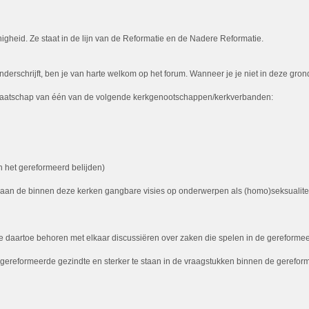
igheid. Ze staat in de lijn van de Reformatie en de Nadere Reformatie.
rschrijft, ben je van harte welkom op het forum. Wanneer je je niet in deze grondsl
 lidmaatschap van één van de volgende kerkgenootschappen/kerkverbanden:
 het gereformeerd belijden)
t aan de binnen deze kerken gangbare visies op onderwerpen als (homo)seksualiteit,
daartoe behoren met elkaar discussiëren over zaken die spelen in de gereformeerd
de gereformeerde gezindte en sterker te staan in de vraagstukken binnen de gerefor