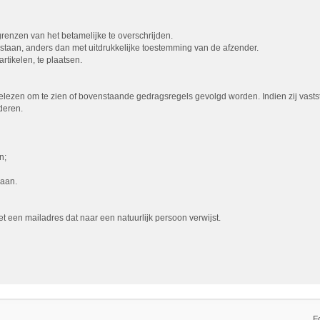
 grenzen van het betamelijke te overschrijden.
egestaan, anders dan met uitdrukkelijke toestemming van de afzender.
rtikelen, te plaatsen.
lezen om te zien of bovenstaande gedragsregels gevolgd worden. Indien zij vasts
deren.
n;
gaan.
een mailadres dat naar een natuurlijk persoon verwijst.
F