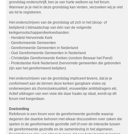
grondslag onderschrijft, ben je van harte welkom op het forum.
Wanneer je je niet in deze grondslag kan vinden, verzoeken wij je niet
als lid te registreren.
Het onderschrijven van de grondslag uit zich in het (doop- of
belijdend-) lidmaatschap van één van de volgende
kerkgenootschappen/kerkverbanden:
- Hersteld Hervormde Kerk
- Gereformeerde Gemeenten
- Gereformeerde Gemeenten in Nederland
- Oud Gereformeerde Gemeenten in Nederland
- Christelijke Gereformeerde Kerken (rondom Bewaar het Pand)
- Protestantse Kerk Nederland (hervormde gemeenten die gebonden
zijn aan het gereformeerd belijden)
Het onderschrijven van de grondslag impliceert tevens, dat je je
conformeert aan de binnen deze kerken gangbare visies op
onderwerpen als (homo)seksualiteit, vrouwelijke ambtsdragers etc.
Actief uitdragen van een visie die daar haaks op staat, wordt op dit
forum niet toegestaan.
Doelstelling
Refoforum is een forum voor de gereformeerde gezindte waarop
degenen die daartoe behoren met elkaar discussiëren over zaken die
spelen in de gereformeerde gezindte zelf óf over de interactie tussen
de gereformeerde gezindte en de samenleving in het algemeen.