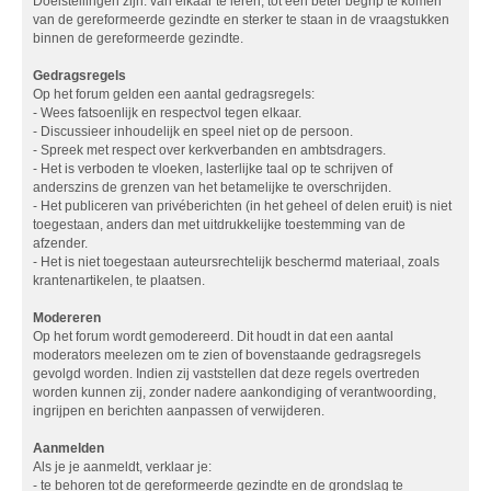
Doelstellingen zijn: van elkaar te leren, tot een beter begrip te komen
van de gereformeerde gezindte en sterker te staan in de vraagstukken
binnen de gereformeerde gezindte.
Gedragsregels
Op het forum gelden een aantal gedragsregels:
- Wees fatsoenlijk en respectvol tegen elkaar.
- Discussieer inhoudelijk en speel niet op de persoon.
- Spreek met respect over kerkverbanden en ambtsdragers.
- Het is verboden te vloeken, lasterlijke taal op te schrijven of
anderszins de grenzen van het betamelijke te overschrijden.
- Het publiceren van privéberichten (in het geheel of delen eruit) is niet
toegestaan, anders dan met uitdrukkelijke toestemming van de
afzender.
- Het is niet toegestaan auteursrechtelijk beschermd materiaal, zoals
krantenartikelen, te plaatsen.
Modereren
Op het forum wordt gemodereerd. Dit houdt in dat een aantal
moderators meelezen om te zien of bovenstaande gedragsregels
gevolgd worden. Indien zij vaststellen dat deze regels overtreden
worden kunnen zij, zonder nadere aankondiging of verantwoording,
ingrijpen en berichten aanpassen of verwijderen.
Aanmelden
Als je je aanmeldt, verklaar je:
- te behoren tot de gereformeerde gezindte en de grondslag te