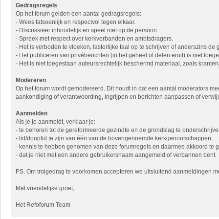
Gedragsregels
Op het forum gelden een aantal gedragsregels:
- Wees fatsoenlijk en respectvol tegen elkaar.
- Discussieer inhoudelijk en speel niet op de persoon.
- Spreek met respect over kerkverbanden en ambtsdragers.
- Het is verboden te vloeken, lasterlijke taal op te schrijven of anderszins de
- Het publiceren van privéberichten (in het geheel of delen eruit) is niet to
- Het is niet toegestaan auteursrechtelijk beschermd materiaal, zoals krantena
Modereren
Op het forum wordt gemodereerd. Dit houdt in dat een aantal moderators mee
aankondiging of verantwoording, ingrijpen en berichten aanpassen of verwij
Aanmelden
Als je je aanmeldt, verklaar je:
- te behoren tot de gereformeerde gezindte en de grondslag te onderschrijve
- lid/dooplid te zijn van één van de bovengenoemde kerkgenootschappen;
- kennis te hebben genomen van deze forumregels en daarmee akkoord te 
- dat je niet met een andere gebruikersnaam aangemeld of verbannen bent.
PS. Om trolgedrag te voorkomen accepteren we uitsluitend aanmeldingen met 
Met vriendelijke groet,
Het Refoforum Team