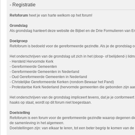
- Registratie
Refoforum
heet je van harte welkom op het forum!
Grondslag
Als grondslag hanteert deze website de Bijbel en de Drie Formulieren van En
Doelgroep
Refoforum is bedoeld voor de gereformeerde gezindte. Als je de grondslag onde
Het onderschrijven van de grondslag uit zich in het (doop- of belijdend-)
- Hersteld Hervormde Kerk
- Gereformeerde Gemeenten
- Gereformeerde Gemeenten in Nederland
- Oud Gereformeerde Gemeenten in Nederland
- Christelijke Gereformeerde Kerken (rondom Bewaar het Pand)
- Protestantse Kerk Nederland (hervormde gemeenten die gebonden zijn aan
Het onderschrijven van de grondslag impliceert tevens, dat je je conformeer
haaks op staat, wordt op dit forum niet toegestaan.
Doelstelling
Refoforum is een forum voor de gereformeerde gezindte waarop degenen die 
de samenleving in het algemeen.
Doelstellingen zijn: van elkaar te leren, tot een beter begrip te komen van 