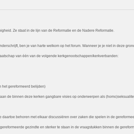
igheid. Ze staat in de lijn van de Reformatie en de Nadere Reformatie.
rschrijft, ben je van harte welkom op het forum. Wanneer je je niet in deze grondsl
 lidmaatschap van één van de volgende kerkgenootschappen/kerkverbanden:
 het gereformeerd belijden)
t aan de binnen deze kerken gangbare visies op onderwerpen als (homo)seksualiteit,
daartoe behoren met elkaar discussiëren over zaken die spelen in de gereformeerd
de gereformeerde gezindte en sterker te staan in de vraagstukken binnen de gerefor