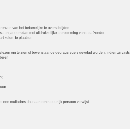
 grenzen van het betamelijke te overschrijden.
egestaan, anders dan met uitdrukkelijke toestemming van de afzender.
rtikelen, te plaatsen.
lezen om te zien of bovenstaande gedragsregels gevolgd worden. Indien zij vasts
deren.
n;
gaan.
een mailadres dat naar een natuurlijk persoon verwijst.