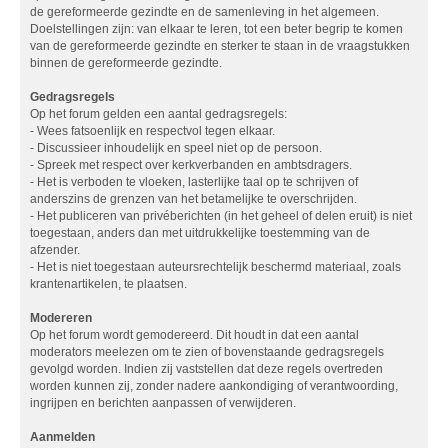
de gereformeerde gezindte en de samenleving in het algemeen.
Doelstellingen zijn: van elkaar te leren, tot een beter begrip te komen
van de gereformeerde gezindte en sterker te staan in de vraagstukken
binnen de gereformeerde gezindte.
Gedragsregels
Op het forum gelden een aantal gedragsregels:
- Wees fatsoenlijk en respectvol tegen elkaar.
- Discussieer inhoudelijk en speel niet op de persoon.
- Spreek met respect over kerkverbanden en ambtsdragers.
- Het is verboden te vloeken, lasterlijke taal op te schrijven of
anderszins de grenzen van het betamelijke te overschrijden.
- Het publiceren van privéberichten (in het geheel of delen eruit) is niet
toegestaan, anders dan met uitdrukkelijke toestemming van de
afzender.
- Het is niet toegestaan auteursrechtelijk beschermd materiaal, zoals
krantenartikelen, te plaatsen.
Modereren
Op het forum wordt gemodereerd. Dit houdt in dat een aantal
moderators meelezen om te zien of bovenstaande gedragsregels
gevolgd worden. Indien zij vaststellen dat deze regels overtreden
worden kunnen zij, zonder nadere aankondiging of verantwoording,
ingrijpen en berichten aanpassen of verwijderen.
Aanmelden