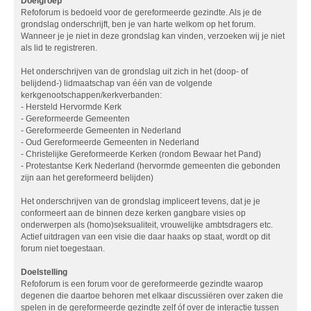
Doelgroep
Refoforum is bedoeld voor de gereformeerde gezindte. Als je de
grondslag onderschrijft, ben je van harte welkom op het forum.
Wanneer je je niet in deze grondslag kan vinden, verzoeken wij je niet
als lid te registreren.
Het onderschrijven van de grondslag uit zich in het (doop- of
belijdend-) lidmaatschap van één van de volgende
kerkgenootschappen/kerkverbanden:
- Hersteld Hervormde Kerk
- Gereformeerde Gemeenten
- Gereformeerde Gemeenten in Nederland
- Oud Gereformeerde Gemeenten in Nederland
- Christelijke Gereformeerde Kerken (rondom Bewaar het Pand)
- Protestantse Kerk Nederland (hervormde gemeenten die gebonden
zijn aan het gereformeerd belijden)
Het onderschrijven van de grondslag impliceert tevens, dat je je
conformeert aan de binnen deze kerken gangbare visies op
onderwerpen als (homo)seksualiteit, vrouwelijke ambtsdragers etc.
Actief uitdragen van een visie die daar haaks op staat, wordt op dit
forum niet toegestaan.
Doelstelling
Refoforum is een forum voor de gereformeerde gezindte waarop
degenen die daartoe behoren met elkaar discussiëren over zaken die
spelen in de gereformeerde gezindte zelf óf over de interactie tussen