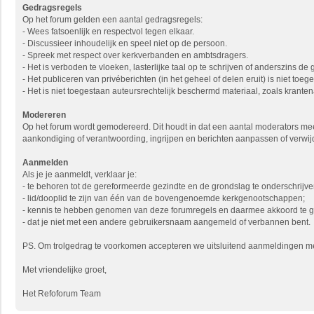
Gedragsregels
Op het forum gelden een aantal gedragsregels:
- Wees fatsoenlijk en respectvol tegen elkaar.
- Discussieer inhoudelijk en speel niet op de persoon.
- Spreek met respect over kerkverbanden en ambtsdragers.
- Het is verboden te vloeken, lasterlijke taal op te schrijven of anderszins de
- Het publiceren van privéberichten (in het geheel of delen eruit) is niet to
- Het is niet toegestaan auteursrechtelijk beschermd materiaal, zoals krantena
Modereren
Op het forum wordt gemodereerd. Dit houdt in dat een aantal moderators mee
aankondiging of verantwoording, ingrijpen en berichten aanpassen of verwij
Aanmelden
Als je je aanmeldt, verklaar je:
- te behoren tot de gereformeerde gezindte en de grondslag te onderschrijve
- lid/dooplid te zijn van één van de bovengenoemde kerkgenootschappen;
- kennis te hebben genomen van deze forumregels en daarmee akkoord te 
- dat je niet met een andere gebruikersnaam aangemeld of verbannen bent.
PS. Om trolgedrag te voorkomen accepteren we uitsluitend aanmeldingen met 
Met vriendelijke groet,
Het Refoforum Team