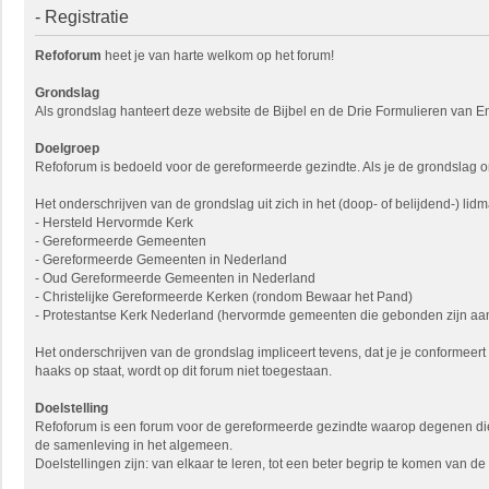
- Registratie
Refoforum
heet je van harte welkom op het forum!
Grondslag
Als grondslag hanteert deze website de Bijbel en de Drie Formulieren van En
Doelgroep
Refoforum is bedoeld voor de gereformeerde gezindte. Als je de grondslag onde
Het onderschrijven van de grondslag uit zich in het (doop- of belijdend-)
- Hersteld Hervormde Kerk
- Gereformeerde Gemeenten
- Gereformeerde Gemeenten in Nederland
- Oud Gereformeerde Gemeenten in Nederland
- Christelijke Gereformeerde Kerken (rondom Bewaar het Pand)
- Protestantse Kerk Nederland (hervormde gemeenten die gebonden zijn aan
Het onderschrijven van de grondslag impliceert tevens, dat je je conformeer
haaks op staat, wordt op dit forum niet toegestaan.
Doelstelling
Refoforum is een forum voor de gereformeerde gezindte waarop degenen die 
de samenleving in het algemeen.
Doelstellingen zijn: van elkaar te leren, tot een beter begrip te komen van 