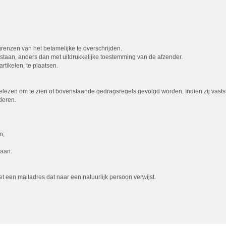
 grenzen van het betamelijke te overschrijden.
egestaan, anders dan met uitdrukkelijke toestemming van de afzender.
rtikelen, te plaatsen.
lezen om te zien of bovenstaande gedragsregels gevolgd worden. Indien zij vasts
deren.
n;
gaan.
een mailadres dat naar een natuurlijk persoon verwijst.