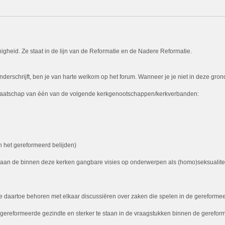
igheid. Ze staat in de lijn van de Reformatie en de Nadere Reformatie.
rschrijft, ben je van harte welkom op het forum. Wanneer je je niet in deze grondsl
 lidmaatschap van één van de volgende kerkgenootschappen/kerkverbanden:
 het gereformeerd belijden)
t aan de binnen deze kerken gangbare visies op onderwerpen als (homo)seksualiteit,
daartoe behoren met elkaar discussiëren over zaken die spelen in de gereformeerd
de gereformeerde gezindte en sterker te staan in de vraagstukken binnen de gerefor