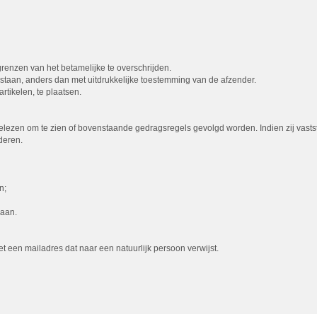
 grenzen van het betamelijke te overschrijden.
egestaan, anders dan met uitdrukkelijke toestemming van de afzender.
rtikelen, te plaatsen.
lezen om te zien of bovenstaande gedragsregels gevolgd worden. Indien zij vasts
deren.
n;
gaan.
een mailadres dat naar een natuurlijk persoon verwijst.