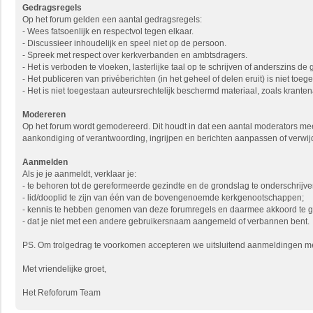
Gedragsregels
Op het forum gelden een aantal gedragsregels:
- Wees fatsoenlijk en respectvol tegen elkaar.
- Discussieer inhoudelijk en speel niet op de persoon.
- Spreek met respect over kerkverbanden en ambtsdragers.
- Het is verboden te vloeken, lasterlijke taal op te schrijven of anderszins de
- Het publiceren van privéberichten (in het geheel of delen eruit) is niet to
- Het is niet toegestaan auteursrechtelijk beschermd materiaal, zoals krantena
Modereren
Op het forum wordt gemodereerd. Dit houdt in dat een aantal moderators mee
aankondiging of verantwoording, ingrijpen en berichten aanpassen of verwij
Aanmelden
Als je je aanmeldt, verklaar je:
- te behoren tot de gereformeerde gezindte en de grondslag te onderschrijve
- lid/dooplid te zijn van één van de bovengenoemde kerkgenootschappen;
- kennis te hebben genomen van deze forumregels en daarmee akkoord te 
- dat je niet met een andere gebruikersnaam aangemeld of verbannen bent.
PS. Om trolgedrag te voorkomen accepteren we uitsluitend aanmeldingen met 
Met vriendelijke groet,
Het Refoforum Team