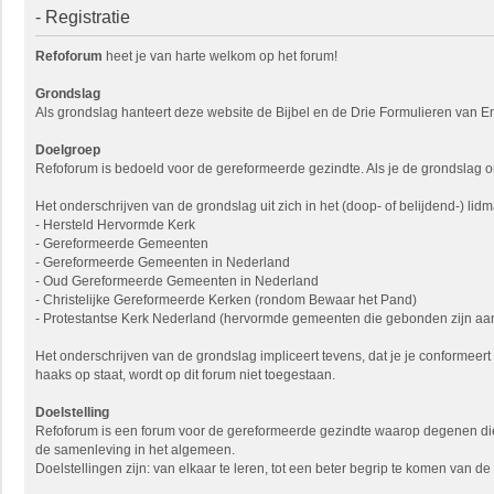
- Registratie
Refoforum
heet je van harte welkom op het forum!
Grondslag
Als grondslag hanteert deze website de Bijbel en de Drie Formulieren van En
Doelgroep
Refoforum is bedoeld voor de gereformeerde gezindte. Als je de grondslag onde
Het onderschrijven van de grondslag uit zich in het (doop- of belijdend-)
- Hersteld Hervormde Kerk
- Gereformeerde Gemeenten
- Gereformeerde Gemeenten in Nederland
- Oud Gereformeerde Gemeenten in Nederland
- Christelijke Gereformeerde Kerken (rondom Bewaar het Pand)
- Protestantse Kerk Nederland (hervormde gemeenten die gebonden zijn aan
Het onderschrijven van de grondslag impliceert tevens, dat je je conformeer
haaks op staat, wordt op dit forum niet toegestaan.
Doelstelling
Refoforum is een forum voor de gereformeerde gezindte waarop degenen die 
de samenleving in het algemeen.
Doelstellingen zijn: van elkaar te leren, tot een beter begrip te komen van 