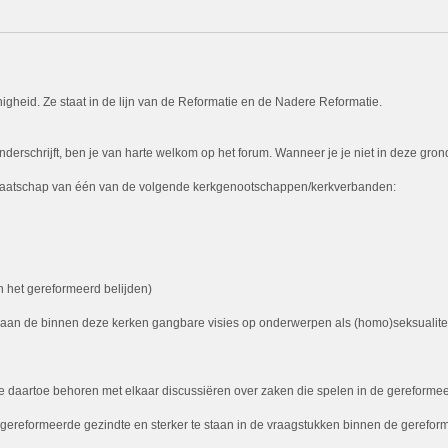
igheid. Ze staat in de lijn van de Reformatie en de Nadere Reformatie.
rschrijft, ben je van harte welkom op het forum. Wanneer je je niet in deze grondsl
 lidmaatschap van één van de volgende kerkgenootschappen/kerkverbanden:
 het gereformeerd belijden)
t aan de binnen deze kerken gangbare visies op onderwerpen als (homo)seksualiteit,
daartoe behoren met elkaar discussiëren over zaken die spelen in de gereformeerd
de gereformeerde gezindte en sterker te staan in de vraagstukken binnen de gerefor