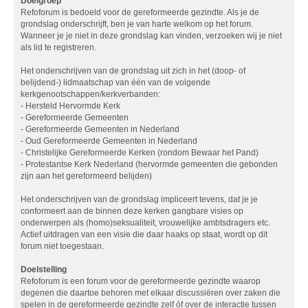
Doelgroep
Refoforum is bedoeld voor de gereformeerde gezindte. Als je de
grondslag onderschrijft, ben je van harte welkom op het forum.
Wanneer je je niet in deze grondslag kan vinden, verzoeken wij je niet
als lid te registreren.
Het onderschrijven van de grondslag uit zich in het (doop- of
belijdend-) lidmaatschap van één van de volgende
kerkgenootschappen/kerkverbanden:
- Hersteld Hervormde Kerk
- Gereformeerde Gemeenten
- Gereformeerde Gemeenten in Nederland
- Oud Gereformeerde Gemeenten in Nederland
- Christelijke Gereformeerde Kerken (rondom Bewaar het Pand)
- Protestantse Kerk Nederland (hervormde gemeenten die gebonden
zijn aan het gereformeerd belijden)
Het onderschrijven van de grondslag impliceert tevens, dat je je
conformeert aan de binnen deze kerken gangbare visies op
onderwerpen als (homo)seksualiteit, vrouwelijke ambtsdragers etc.
Actief uitdragen van een visie die daar haaks op staat, wordt op dit
forum niet toegestaan.
Doelstelling
Refoforum is een forum voor de gereformeerde gezindte waarop
degenen die daartoe behoren met elkaar discussiëren over zaken die
spelen in de gereformeerde gezindte zelf óf over de interactie tussen