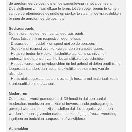
de gereformeerde gezindte en de samenleving in het algemeen.
Doelstellingen zijn: van elkaar te leren, tot een beter begrip te komen
van de gereformeerde gezindte en sterker te staan in de vraagstukken
binnen de gereformeerde gezindte.
Gedragsregels
Op het forum gelden een aantal gedragsregels:
- Wees fatsoenlijk en respectvol tegen elkaar.
- Discussieer inhoudelijk en speel niet op de persoon.
- Spreek met respect over kerkverbanden en ambtsdragers.
- Het is verboden te vloeken, lasterlijke taal op te schrijven of
anderszins de grenzen van het betamelijke te overschrijden.
- Het publiceren van privéberichten (in het geheel of delen eruit) is niet
toegestaan, anders dan met uitdrukkelijke toestemming van de
afzender.
- Het is niet toegestaan auteursrechtelijk beschermd materiaal, zoals
krantenartikelen, te plaatsen.
Modereren
Op het forum wordt gemodereerd. Dit houdt in dat een aantal
moderators meelezen om te zien of bovenstaande gedragsregels
gevolgd worden. Indien zij vaststellen dat deze regels overtreden
worden kunnen zij, zonder nadere aankondiging of verantwoording,
ingrijpen en berichten aanpassen of verwijderen.
Aanmelden