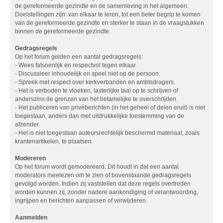
de gereformeerde gezindte en de samenleving in het algemeen.
Doelstellingen zijn: van elkaar te leren, tot een beter begrip te komen
van de gereformeerde gezindte en sterker te staan in de vraagstukken
binnen de gereformeerde gezindte.
Gedragsregels
Op het forum gelden een aantal gedragsregels:
- Wees fatsoenlijk en respectvol tegen elkaar.
- Discussieer inhoudelijk en speel niet op de persoon.
- Spreek met respect over kerkverbanden en ambtsdragers.
- Het is verboden te vloeken, lasterlijke taal op te schrijven of
anderszins de grenzen van het betamelijke te overschrijden.
- Het publiceren van privéberichten (in het geheel of delen eruit) is niet
toegestaan, anders dan met uitdrukkelijke toestemming van de
afzender.
- Het is niet toegestaan auteursrechtelijk beschermd materiaal, zoals
krantenartikelen, te plaatsen.
Modereren
Op het forum wordt gemodereerd. Dit houdt in dat een aantal
moderators meelezen om te zien of bovenstaande gedragsregels
gevolgd worden. Indien zij vaststellen dat deze regels overtreden
worden kunnen zij, zonder nadere aankondiging of verantwoording,
ingrijpen en berichten aanpassen of verwijderen.
Aanmelden