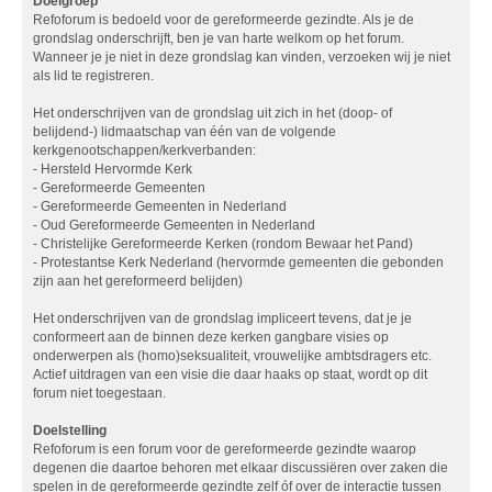
Doelgroep
Refoforum is bedoeld voor de gereformeerde gezindte. Als je de
grondslag onderschrijft, ben je van harte welkom op het forum.
Wanneer je je niet in deze grondslag kan vinden, verzoeken wij je niet
als lid te registreren.
Het onderschrijven van de grondslag uit zich in het (doop- of
belijdend-) lidmaatschap van één van de volgende
kerkgenootschappen/kerkverbanden:
- Hersteld Hervormde Kerk
- Gereformeerde Gemeenten
- Gereformeerde Gemeenten in Nederland
- Oud Gereformeerde Gemeenten in Nederland
- Christelijke Gereformeerde Kerken (rondom Bewaar het Pand)
- Protestantse Kerk Nederland (hervormde gemeenten die gebonden
zijn aan het gereformeerd belijden)
Het onderschrijven van de grondslag impliceert tevens, dat je je
conformeert aan de binnen deze kerken gangbare visies op
onderwerpen als (homo)seksualiteit, vrouwelijke ambtsdragers etc.
Actief uitdragen van een visie die daar haaks op staat, wordt op dit
forum niet toegestaan.
Doelstelling
Refoforum is een forum voor de gereformeerde gezindte waarop
degenen die daartoe behoren met elkaar discussiëren over zaken die
spelen in de gereformeerde gezindte zelf óf over de interactie tussen