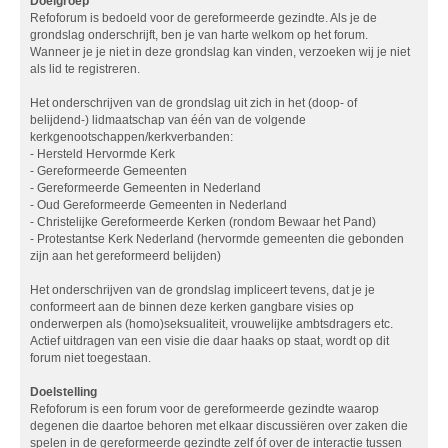
Doelgroep
Refoforum is bedoeld voor de gereformeerde gezindte. Als je de
grondslag onderschrijft, ben je van harte welkom op het forum.
Wanneer je je niet in deze grondslag kan vinden, verzoeken wij je niet
als lid te registreren.
Het onderschrijven van de grondslag uit zich in het (doop- of
belijdend-) lidmaatschap van één van de volgende
kerkgenootschappen/kerkverbanden:
- Hersteld Hervormde Kerk
- Gereformeerde Gemeenten
- Gereformeerde Gemeenten in Nederland
- Oud Gereformeerde Gemeenten in Nederland
- Christelijke Gereformeerde Kerken (rondom Bewaar het Pand)
- Protestantse Kerk Nederland (hervormde gemeenten die gebonden
zijn aan het gereformeerd belijden)
Het onderschrijven van de grondslag impliceert tevens, dat je je
conformeert aan de binnen deze kerken gangbare visies op
onderwerpen als (homo)seksualiteit, vrouwelijke ambtsdragers etc.
Actief uitdragen van een visie die daar haaks op staat, wordt op dit
forum niet toegestaan.
Doelstelling
Refoforum is een forum voor de gereformeerde gezindte waarop
degenen die daartoe behoren met elkaar discussiëren over zaken die
spelen in de gereformeerde gezindte zelf óf over de interactie tussen