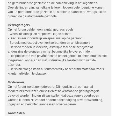
de gereformeerde gezindte en de samenleving in het algemeen.
Doelstellingen zijn: van elkaar te leren, tot een beter begrip te komen
van de gereformeerde gezindte en sterker te staan in de vraagstukken
binnen de gereformeerde gezindte.
Gedragsregels
Op het forum gelden een aantal gedragsregels:
- Wees fatsoenlijk en respectvol tegen elkaar.
- Discussieer inhoudelijk en speel niet op de persoon.
- Spreek met respect over kerkverbanden en ambtsdragers.
- Het is verboden te vloeken, lasterlijke taal op te schrijven of
anderszins de grenzen van het betamelijke te overschrijden.
- Het publiceren van privéberichten (in het geheel of delen eruit) is niet
toegestaan, anders dan met uitdrukkelijke toestemming van de
afzender.
- Het is niet toegestaan auteursrechtelijk beschermd materiaal, zoals
krantenartikelen, te plaatsen.
Modereren
Op het forum wordt gemodereerd. Dit houdt in dat een aantal
moderators meelezen om te zien of bovenstaande gedragsregels
gevolgd worden. Indien zij vaststellen dat deze regels overtreden
worden kunnen zij, zonder nadere aankondiging of verantwoording,
ingrijpen en berichten aanpassen of verwijderen.
Aanmelden