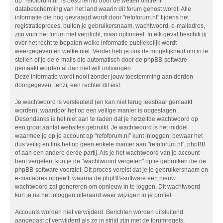
op "refoforum.nl" is beschermd door de wetten omtrent
databescherming van het land waarin dit forum gehost wordt. Alle
informatie die nog gevraagd wordt door "refoforum.nl" tijdens het
registratieproces, buiten je gebruikersnaam, wachtwoord, e-mailadres,
zijn voor het forum niet verplicht, maar optioneel. In elk geval beschik jij
over het recht te bepalen welke informatie publiekelijk wordt
weergegeven en welke niet. Verder heb je ook de mogelijkheid om in te
stellen of je de e-mails die automatisch door de phpBB-software
gemaakt worden al dan niet wilt ontvangen.
Deze informatie wordt nooit zonder jouw toestemming aan derden
doorgegeven, tenzij een rechter dit eist.
Je wachtwoord is versleuteld (en kan niet terug leesbaar gemaakt
worden), waardoor het op een veilige manier is opgeslagen.
Desondanks is het niet aan te raden dat je hetzelfde wachtwoord op
een groot aantal websites gebruikt. Je wachtwoord is het middel
waarmee je op je account op "refoforum.nl" kunt inloggen; bewaar het
dus veilig en link het op geen enkele manier aan "refoforum.nl", phpBB
of aan een andere derde partij. Als je het wachtwoord van je account
bent vergeten, kun je de "wachtwoord vergeten" optie gebruiken die de
phpBB-software voorziet. Dit proces vereist dat je je gebruikersnaam en
e-mailadres opgeeft, waarna de phpBB-software een nieuw
wachtwoord zal genereren om opnieuw in te loggen. Dit wachtwoord
kun je na het inloggen uiteraard weer wijzigen in je profiel.
Accounts worden niet verwijderd. Berichten worden uitsluitend
aangepast of verwijderd als ze in strijd zijn met de forumregels.