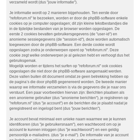
verzameld wordt (dus "jouw informatie").
Je informatie wordt op 2 manieren bijgehouden. Ten eerste door
"refoforum.nl" te bezoeken, worden er door de phpBB-software enkele
cookies op je computer opgeslagen; dit zijn kleine tekstbestandjes die
in de tijdelijke bestanden van je browser worden opgeslagen. De
eerste 2 cookies bevatten gebruikersgegevens (de "user-id") en
anonieme sessiegegevens (de "session-id"), deze worden automatisch
toegewezen door de phpBB-software. Een derde cookie wordt
opgeslagen zodra je onderwerpen opent op "refoforum.nl". Deze
cookie zegt welke onderwerpen je al gelezen hebt en verhoogt dus het
gebruiksgemak.
Mogelijk worden er tijdens het surfen op "refoforum.nl" ook cookies
opgeslagen die niet door de phpBB-software aangemaakt werden.
Deze vallen buiten dit document omdat ze geen betrekking hebben op
de pagina’s die door phpBB gegenereerd worden. De tweede manier
waarop we informatie verzamelen is via de gegevens die je naar ons
verstuurt. Een paar voorbeelden hiervan zijn: Berichten plaatsen als
een anonieme gebruiker (dus "anonieme berichten"), je registreren op
"refoforum.nl" (dus "je account") en de berichten die je plaatst nadat je
geregistreerd en ingelogd bent (dus "jouw berichten").
Je account bevat minimaal een unieke naam waarmee we je kunnen
identificeren (dus "je gebruikersnaam"), een wachtwoord om op je
account te kunnen inloggen (dus "je wachtwoord") en een geldig
persoonlijk e-mailadres. (dus "je e-mail"). De informatie van je account