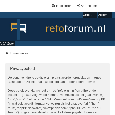
Registreer
Aanmelden
Onbeantwoorde onderwerpen
Actieve onderwerpen
V&A
Zoek
Forumoverzicht
- Privacybeleid
De berichten die je op dit forum plaatst worden opgeslagen in onze
database. Deze informatie wordt niet aan derden doorgegeven.
Deze beleidsverklaring legt uit hoe "refoforum.nl" en bijhorende
instanties (in wat volgt wordt hiernaar verwezen als het gaat over "wij",
"ons", "onze", "refoforum.nl", "http://www.refoforum.nl/forum") en phpBB
(in wat volgt wordt hiernaar verwezen als het gaat over "zij", "hen",
"hun", "phpBB-software", "www.phpbb.com", "phpBB Group", "phpBB
Teams") omgaan met de informatie die tijdens je gebruikssessie