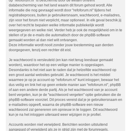
op "refoforum.nl" is beschermd door de wetten omtrent
databescherming van het land waarin dit forum gehost wordt. Alle
informatie die nog gevraagd wordt door "refoforum.nl" tijdens het
registratieproces, buiten je gebruikersnaam, wachtwoord, e-mailadres,
zijn voor het forum niet verplicht, maar optioneel. In elk geval beschik jij
over het recht te bepalen welke informatie publiekelijk wordt
weergegeven en welke niet. Verder heb je ook de mogelijkheid om in te
stellen of je de e-mails die automatisch door de phpBB-software
gemaakt worden al dan niet wilt ontvangen.
Deze informatie wordt nooit zonder jouw toestemming aan derden
doorgegeven, tenzij een rechter dit eist.
Je wachtwoord is versleuteld (en kan niet terug leesbaar gemaakt
worden), waardoor het op een veilige manier is opgeslagen.
Desondanks is het niet aan te raden dat je hetzelfde wachtwoord op
een groot aantal websites gebruikt. Je wachtwoord is het middel
waarmee je op je account op "refoforum.nl" kunt inloggen; bewaar het
dus veilig en link het op geen enkele manier aan "refoforum.nl", phpBB
of aan een andere derde partij. Als je het wachtwoord van je account
bent vergeten, kun je de "wachtwoord vergeten" optie gebruiken die de
phpBB-software voorziet. Dit proces vereist dat je je gebruikersnaam en
e-mailadres opgeeft, waarna de phpBB-software een nieuw
wachtwoord zal genereren om opnieuw in te loggen. Dit wachtwoord
kun je na het inloggen uiteraard weer wijzigen in je profiel.
Accounts worden niet verwijderd. Berichten worden uitsluitend
aangepast of verwijderd als ze in strijd zijn met de forumregels.