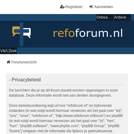
Registreer
Aanmelden
Onbeantwoorde onderwerpen
Actieve onderwerpen
V&A
Zoek
Forumoverzicht
- Privacybeleid
De berichten die je op dit forum plaatst worden opgeslagen in onze
database. Deze informatie wordt niet aan derden doorgegeven.
Deze beleidsverklaring legt uit hoe "refoforum.nl" en bijhorende
instanties (in wat volgt wordt hiernaar verwezen als het gaat over "wij",
"ons", "onze", "refoforum.nl", "http://www.refoforum.nl/forum") en phpBB
(in wat volgt wordt hiernaar verwezen als het gaat over "zij", "hen",
"hun", "phpBB-software", "www.phpbb.com", "phpBB Group", "phpBB
Teams") omgaan met de informatie die tijdens je gebruikssessie