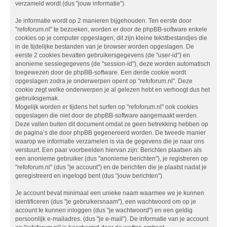
verzameld wordt (dus "jouw informatie").
Je informatie wordt op 2 manieren bijgehouden. Ten eerste door
"refoforum.nl" te bezoeken, worden er door de phpBB-software enkele
cookies op je computer opgeslagen; dit zijn kleine tekstbestandjes die
in de tijdelijke bestanden van je browser worden opgeslagen. De
eerste 2 cookies bevatten gebruikersgegevens (de "user-id") en
anonieme sessiegegevens (de "session-id"), deze worden automatisch
toegewezen door de phpBB-software. Een derde cookie wordt
opgeslagen zodra je onderwerpen opent op "refoforum.nl". Deze
cookie zegt welke onderwerpen je al gelezen hebt en verhoogt dus het
gebruiksgemak.
Mogelijk worden er tijdens het surfen op "refoforum.nl" ook cookies
opgeslagen die niet door de phpBB-software aangemaakt werden.
Deze vallen buiten dit document omdat ze geen betrekking hebben op
de pagina’s die door phpBB gegenereerd worden. De tweede manier
waarop we informatie verzamelen is via de gegevens die je naar ons
verstuurt. Een paar voorbeelden hiervan zijn: Berichten plaatsen als
een anonieme gebruiker (dus "anonieme berichten"), je registreren op
"refoforum.nl" (dus "je account") en de berichten die je plaatst nadat je
geregistreerd en ingelogd bent (dus "jouw berichten").
Je account bevat minimaal een unieke naam waarmee we je kunnen
identificeren (dus "je gebruikersnaam"), een wachtwoord om op je
account te kunnen inloggen (dus "je wachtwoord") en een geldig
persoonlijk e-mailadres. (dus "je e-mail"). De informatie van je account