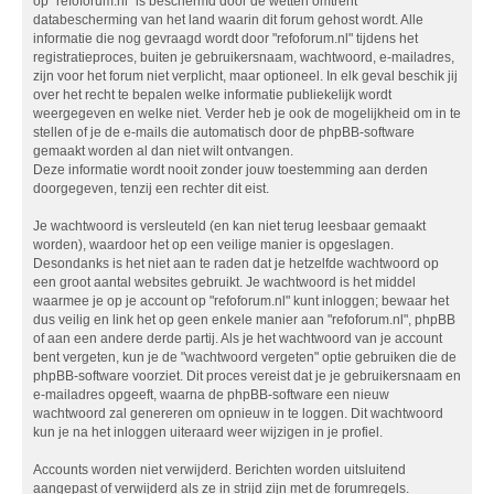
op "refoforum.nl" is beschermd door de wetten omtrent
databescherming van het land waarin dit forum gehost wordt. Alle
informatie die nog gevraagd wordt door "refoforum.nl" tijdens het
registratieproces, buiten je gebruikersnaam, wachtwoord, e-mailadres,
zijn voor het forum niet verplicht, maar optioneel. In elk geval beschik jij
over het recht te bepalen welke informatie publiekelijk wordt
weergegeven en welke niet. Verder heb je ook de mogelijkheid om in te
stellen of je de e-mails die automatisch door de phpBB-software
gemaakt worden al dan niet wilt ontvangen.
Deze informatie wordt nooit zonder jouw toestemming aan derden
doorgegeven, tenzij een rechter dit eist.
Je wachtwoord is versleuteld (en kan niet terug leesbaar gemaakt
worden), waardoor het op een veilige manier is opgeslagen.
Desondanks is het niet aan te raden dat je hetzelfde wachtwoord op
een groot aantal websites gebruikt. Je wachtwoord is het middel
waarmee je op je account op "refoforum.nl" kunt inloggen; bewaar het
dus veilig en link het op geen enkele manier aan "refoforum.nl", phpBB
of aan een andere derde partij. Als je het wachtwoord van je account
bent vergeten, kun je de "wachtwoord vergeten" optie gebruiken die de
phpBB-software voorziet. Dit proces vereist dat je je gebruikersnaam en
e-mailadres opgeeft, waarna de phpBB-software een nieuw
wachtwoord zal genereren om opnieuw in te loggen. Dit wachtwoord
kun je na het inloggen uiteraard weer wijzigen in je profiel.
Accounts worden niet verwijderd. Berichten worden uitsluitend
aangepast of verwijderd als ze in strijd zijn met de forumregels.