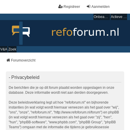
Registreer
Aanmelden
Onbeantwoorde onderwerpen
Actieve onderwerpen
V&A
Zoek
Forumoverzicht
- Privacybeleid
De berichten die je op dit forum plaatst worden opgeslagen in onze
database. Deze informatie wordt niet aan derden doorgegeven.
Deze beleidsverklaring legt uit hoe "refoforum.nl" en bijhorende
instanties (in wat volgt wordt hiernaar verwezen als het gaat over "wij",
"ons", "onze", "refoforum.nl", "http://www.refoforum.nl/forum") en phpBB
(in wat volgt wordt hiernaar verwezen als het gaat over "zij", "hen",
"hun", "phpBB-software", "www.phpbb.com", "phpBB Group", "phpBB
Teams") omgaan met de informatie die tijdens je gebruikssessie