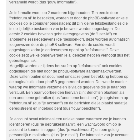
verzameld wordt (dus "jouw informatie").
Je informatie wordt op 2 manieren bijgehouden. Ten eerste door
"refoforum.nl" te bezoeken, worden er door de phpBB-software enkele
cookies op je computer opgeslagen; dit zijn kleine tekstbestandjes die
in de tijdelijke bestanden van je browser worden opgeslagen. De
eerste 2 cookies bevatten gebruikersgegevens (de "user-id") en
anonieme sessiegegevens (de "session-id"), deze worden automatisch
toegewezen door de phpBB-software. Een derde cookie wordt
opgeslagen zodra je onderwerpen opent op "refoforum.nl". Deze
cookie zegt welke onderwerpen je al gelezen hebt en verhoogt dus het
gebruiksgemak.
Mogelijk worden er tijdens het surfen op "refoforum.nl" ook cookies
opgeslagen die niet door de phpBB-software aangemaakt werden.
Deze vallen buiten dit document omdat ze geen betrekking hebben op
de pagina’s die door phpBB gegenereerd worden. De tweede manier
waarop we informatie verzamelen is via de gegevens die je naar ons
verstuurt. Een paar voorbeelden hiervan zijn: Berichten plaatsen als
een anonieme gebruiker (dus "anonieme berichten"), je registreren op
"refoforum.nl" (dus "je account") en de berichten die je plaatst nadat je
geregistreerd en ingelogd bent (dus "jouw berichten").
Je account bevat minimaal een unieke naam waarmee we je kunnen
identificeren (dus "je gebruikersnaam"), een wachtwoord om op je
account te kunnen inloggen (dus "je wachtwoord") en een geldig
persoonlijk e-mailadres. (dus "je e-mail"). De informatie van je account