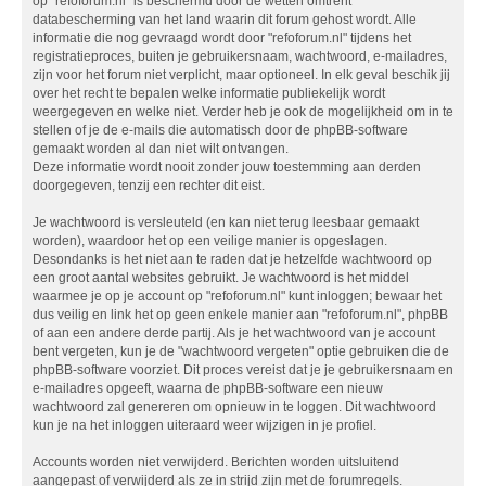
op "refoforum.nl" is beschermd door de wetten omtrent
databescherming van het land waarin dit forum gehost wordt. Alle
informatie die nog gevraagd wordt door "refoforum.nl" tijdens het
registratieproces, buiten je gebruikersnaam, wachtwoord, e-mailadres,
zijn voor het forum niet verplicht, maar optioneel. In elk geval beschik jij
over het recht te bepalen welke informatie publiekelijk wordt
weergegeven en welke niet. Verder heb je ook de mogelijkheid om in te
stellen of je de e-mails die automatisch door de phpBB-software
gemaakt worden al dan niet wilt ontvangen.
Deze informatie wordt nooit zonder jouw toestemming aan derden
doorgegeven, tenzij een rechter dit eist.
Je wachtwoord is versleuteld (en kan niet terug leesbaar gemaakt
worden), waardoor het op een veilige manier is opgeslagen.
Desondanks is het niet aan te raden dat je hetzelfde wachtwoord op
een groot aantal websites gebruikt. Je wachtwoord is het middel
waarmee je op je account op "refoforum.nl" kunt inloggen; bewaar het
dus veilig en link het op geen enkele manier aan "refoforum.nl", phpBB
of aan een andere derde partij. Als je het wachtwoord van je account
bent vergeten, kun je de "wachtwoord vergeten" optie gebruiken die de
phpBB-software voorziet. Dit proces vereist dat je je gebruikersnaam en
e-mailadres opgeeft, waarna de phpBB-software een nieuw
wachtwoord zal genereren om opnieuw in te loggen. Dit wachtwoord
kun je na het inloggen uiteraard weer wijzigen in je profiel.
Accounts worden niet verwijderd. Berichten worden uitsluitend
aangepast of verwijderd als ze in strijd zijn met de forumregels.