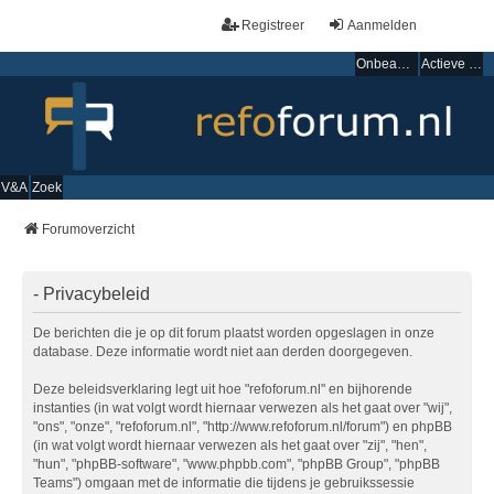
Registreer
Aanmelden
Onbeantwoorde onderwerpen
Actieve onderwerpen
V&A
Zoek
Forumoverzicht
- Privacybeleid
De berichten die je op dit forum plaatst worden opgeslagen in onze
database. Deze informatie wordt niet aan derden doorgegeven.
Deze beleidsverklaring legt uit hoe "refoforum.nl" en bijhorende
instanties (in wat volgt wordt hiernaar verwezen als het gaat over "wij",
"ons", "onze", "refoforum.nl", "http://www.refoforum.nl/forum") en phpBB
(in wat volgt wordt hiernaar verwezen als het gaat over "zij", "hen",
"hun", "phpBB-software", "www.phpbb.com", "phpBB Group", "phpBB
Teams") omgaan met de informatie die tijdens je gebruikssessie