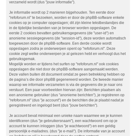
verzameld wordt (dus "jouw informatie").
Je informatie wordt op 2 manieren bijgehouden. Ten eerste door
"refoforum.nl" te bezoeken, worden er door de phpBB-software enkele
cookies op je computer opgeslagen; dit zijn kleine tekstbestandjes die
in de tijdelijke bestanden van je browser worden opgeslagen. De
eerste 2 cookies bevatten gebruikersgegevens (de "user-id") en
anonieme sessiegegevens (de "session-id"), deze worden automatisch
toegewezen door de phpBB-software. Een derde cookie wordt
opgeslagen zodra je onderwerpen opent op "refoforum.nl". Deze
cookie zegt welke onderwerpen je al gelezen hebt en verhoogt dus het
gebruiksgemak.
Mogelijk worden er tijdens het surfen op "refoforum.nl" ook cookies
opgeslagen die niet door de phpBB-software aangemaakt werden.
Deze vallen buiten dit document omdat ze geen betrekking hebben op
de pagina’s die door phpBB gegenereerd worden. De tweede manier
waarop we informatie verzamelen is via de gegevens die je naar ons
verstuurt. Een paar voorbeelden hiervan zijn: Berichten plaatsen als
een anonieme gebruiker (dus "anonieme berichten"), je registreren op
"refoforum.nl" (dus "je account") en de berichten die je plaatst nadat je
geregistreerd en ingelogd bent (dus "jouw berichten").
Je account bevat minimaal een unieke naam waarmee we je kunnen
identificeren (dus "je gebruikersnaam"), een wachtwoord om op je
account te kunnen inloggen (dus "je wachtwoord") en een geldig
persoonlijk e-mailadres. (dus "je e-mail"). De informatie van je account