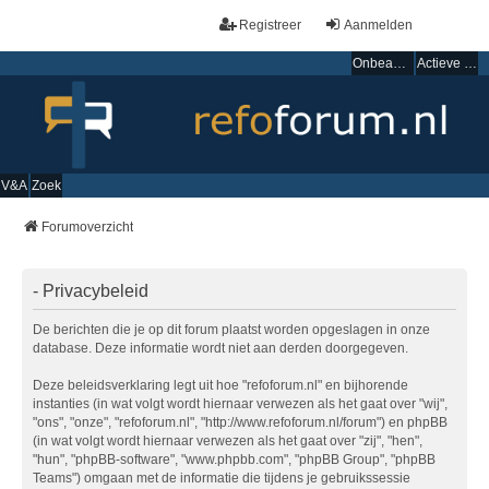
Registreer
Aanmelden
Onbeantwoorde onderwerpen
Actieve onderwerpen
V&A
Zoek
Forumoverzicht
- Privacybeleid
De berichten die je op dit forum plaatst worden opgeslagen in onze
database. Deze informatie wordt niet aan derden doorgegeven.
Deze beleidsverklaring legt uit hoe "refoforum.nl" en bijhorende
instanties (in wat volgt wordt hiernaar verwezen als het gaat over "wij",
"ons", "onze", "refoforum.nl", "http://www.refoforum.nl/forum") en phpBB
(in wat volgt wordt hiernaar verwezen als het gaat over "zij", "hen",
"hun", "phpBB-software", "www.phpbb.com", "phpBB Group", "phpBB
Teams") omgaan met de informatie die tijdens je gebruikssessie