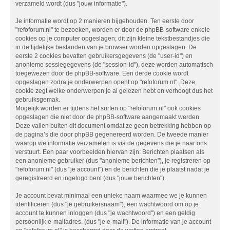
verzameld wordt (dus "jouw informatie").
Je informatie wordt op 2 manieren bijgehouden. Ten eerste door
"refoforum.nl" te bezoeken, worden er door de phpBB-software enkele
cookies op je computer opgeslagen; dit zijn kleine tekstbestandjes die
in de tijdelijke bestanden van je browser worden opgeslagen. De
eerste 2 cookies bevatten gebruikersgegevens (de "user-id") en
anonieme sessiegegevens (de "session-id"), deze worden automatisch
toegewezen door de phpBB-software. Een derde cookie wordt
opgeslagen zodra je onderwerpen opent op "refoforum.nl". Deze
cookie zegt welke onderwerpen je al gelezen hebt en verhoogt dus het
gebruiksgemak.
Mogelijk worden er tijdens het surfen op "refoforum.nl" ook cookies
opgeslagen die niet door de phpBB-software aangemaakt werden.
Deze vallen buiten dit document omdat ze geen betrekking hebben op
de pagina’s die door phpBB gegenereerd worden. De tweede manier
waarop we informatie verzamelen is via de gegevens die je naar ons
verstuurt. Een paar voorbeelden hiervan zijn: Berichten plaatsen als
een anonieme gebruiker (dus "anonieme berichten"), je registreren op
"refoforum.nl" (dus "je account") en de berichten die je plaatst nadat je
geregistreerd en ingelogd bent (dus "jouw berichten").
Je account bevat minimaal een unieke naam waarmee we je kunnen
identificeren (dus "je gebruikersnaam"), een wachtwoord om op je
account te kunnen inloggen (dus "je wachtwoord") en een geldig
persoonlijk e-mailadres. (dus "je e-mail"). De informatie van je account