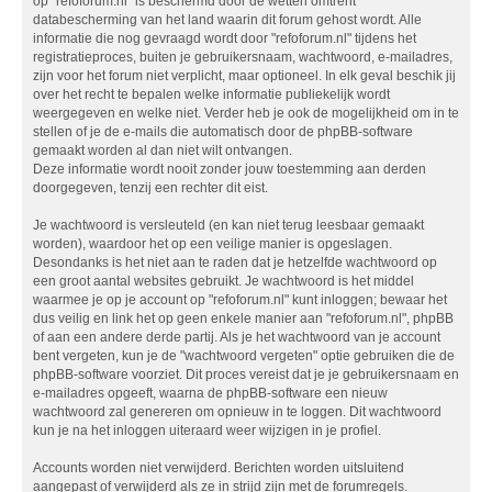
op "refoforum.nl" is beschermd door de wetten omtrent
databescherming van het land waarin dit forum gehost wordt. Alle
informatie die nog gevraagd wordt door "refoforum.nl" tijdens het
registratieproces, buiten je gebruikersnaam, wachtwoord, e-mailadres,
zijn voor het forum niet verplicht, maar optioneel. In elk geval beschik jij
over het recht te bepalen welke informatie publiekelijk wordt
weergegeven en welke niet. Verder heb je ook de mogelijkheid om in te
stellen of je de e-mails die automatisch door de phpBB-software
gemaakt worden al dan niet wilt ontvangen.
Deze informatie wordt nooit zonder jouw toestemming aan derden
doorgegeven, tenzij een rechter dit eist.
Je wachtwoord is versleuteld (en kan niet terug leesbaar gemaakt
worden), waardoor het op een veilige manier is opgeslagen.
Desondanks is het niet aan te raden dat je hetzelfde wachtwoord op
een groot aantal websites gebruikt. Je wachtwoord is het middel
waarmee je op je account op "refoforum.nl" kunt inloggen; bewaar het
dus veilig en link het op geen enkele manier aan "refoforum.nl", phpBB
of aan een andere derde partij. Als je het wachtwoord van je account
bent vergeten, kun je de "wachtwoord vergeten" optie gebruiken die de
phpBB-software voorziet. Dit proces vereist dat je je gebruikersnaam en
e-mailadres opgeeft, waarna de phpBB-software een nieuw
wachtwoord zal genereren om opnieuw in te loggen. Dit wachtwoord
kun je na het inloggen uiteraard weer wijzigen in je profiel.
Accounts worden niet verwijderd. Berichten worden uitsluitend
aangepast of verwijderd als ze in strijd zijn met de forumregels.