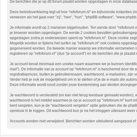
De berichten die je op dit forum plaatst worden opgeslagen in onze databas
Deze beleidsverklaring legt uit hoe "refoforum.nl" en bijhorende instanties (in
verwezen als het gaat over "zij", "hen", "hun", "phpBB-software", "www.phpb
Je informatie wordt op 2 manieren bijgehouden. Ten eerste door "refoforum.n
je browser worden opgeslagen. De eerste 2 cookies bevatten gebruikersgeg
opgeslagen zodra je onderwerpen opent op "refoforum.nl". Deze cookie zeg
Mogelijk worden er tijdens het surfen op "refoforum.nl" ook cookies opges
gegenereerd worden. De tweede manier waarop we informatie verzamelen is v
registreren op "refoforum.nl" (dus "je account") en de berichten die je plaatst
Je account bevat minimaal een unieke naam waarmee we je kunnen identifice
mail"). De informatie van je account op "refoforum.nl" is beschermd door de 
registratieproces, buiten je gebruikersnaam, wachtwoord, e-mailadres, zijn vo
Verder heb je ook de mogelijkheid om in te stellen of je de e-mails die aut
Deze informatie wordt nooit zonder jouw toestemming aan derden doorgegeven,
Je wachtwoord is versleuteld (en kan niet terug leesbaar gemaakt worden), w
wachtwoord is het middel waarmee je op je account op "refoforum.nl" kunt in
bent vergeten, kun je de "wachtwoord vergeten" optie gebruiken die de php
opnieuw in te loggen. Dit wachtwoord kun je na het inloggen uiteraard weer wi
Accounts worden niet verwijderd. Berichten worden uitsluitend aangepast of ve