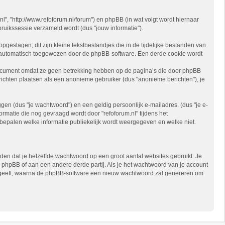
.nl", "http://www.refoforum.nl/forum") en phpBB (in wat volgt wordt hiernaar
ruikssessie verzameld wordt (dus "jouw informatie").
eslagen; dit zijn kleine tekstbestandjes die in de tijdelijke bestanden van
 automatisch toegewezen door de phpBB-software. Een derde cookie wordt
 document omdat ze geen betrekking hebben op de pagina’s die door phpBB
ichten plaatsen als een anonieme gebruiker (dus "anonieme berichten"), je
n (dus "je wachtwoord") en een geldig persoonlijk e-mailadres. (dus "je e-
ormatie die nog gevraagd wordt door "refoforum.nl" tijdens het
 te bepalen welke informatie publiekelijk wordt weergegeven en welke niet.
den dat je hetzelfde wachtwoord op een groot aantal websites gebruikt. Je
, phpBB of aan een andere derde partij. Als je het wachtwoord van je account
 opgeeft, waarna de phpBB-software een nieuw wachtwoord zal genereren om