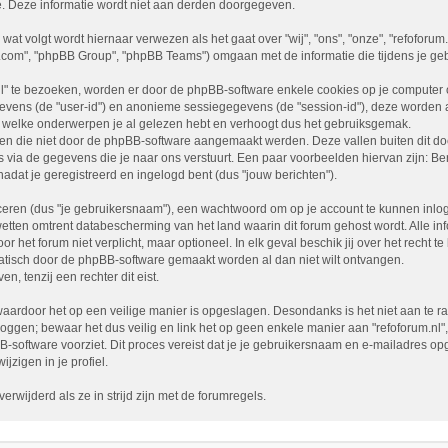
e. Deze informatie wordt niet aan derden doorgegeven.
 wat volgt wordt hiernaar verwezen als het gaat over "wij", "ons", "onze", "refoforum
b.com", "phpBB Group", "phpBB Teams") omgaan met de informatie die tijdens je geb
l" te bezoeken, worden er door de phpBB-software enkele cookies op je computer opg
evens (de "user-id") en anonieme sessiegegevens (de "session-id"), deze worden
t welke onderwerpen je al gelezen hebt en verhoogt dus het gebruiksgemak.
lagen die niet door de phpBB-software aangemaakt werden. Deze vallen buiten dit
ia de gegevens die je naar ons verstuurt. Een paar voorbeelden hiervan zijn: Ber
 nadat je geregistreerd en ingelogd bent (dus "jouw berichten").
ren (dus "je gebruikersnaam"), een wachtwoord om op je account te kunnen inlogge
wetten omtrent databescherming van het land waarin dit forum gehost wordt. Alle inf
or het forum niet verplicht, maar optioneel. In elk geval beschik jij over het recht
omatisch door de phpBB-software gemaakt worden al dan niet wilt ontvangen.
 tenzij een rechter dit eist.
aardoor het op een veilige manier is opgeslagen. Desondanks is het niet aan te ra
loggen; bewaar het dus veilig en link het op geen enkele manier aan "refoforum.nl"
BB-software voorziet. Dit proces vereist dat je je gebruikersnaam en e-mailadres
jzigen in je profiel.
rwijderd als ze in strijd zijn met de forumregels.