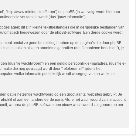
.nl", "http://www.refoforum.nl/forum") en phpBB (in wat volgt wordt hiernaar
ruikssessie verzameld wordt (dus "jouw informatie").
eslagen; dit zijn kleine tekstbestandjes die in de tijdelijke bestanden van
 automatisch toegewezen door de phpBB-software. Een derde cookie wordt
 document omdat ze geen betrekking hebben op de pagina’s die door phpBB
ichten plaatsen als een anonieme gebruiker (dus "anonieme berichten"), je
n (dus "je wachtwoord") en een geldig persoonlijk e-mailadres. (dus "je e-
ormatie die nog gevraagd wordt door "refoforum.nl" tijdens het
 te bepalen welke informatie publiekelijk wordt weergegeven en welke niet.
den dat je hetzelfde wachtwoord op een groot aantal websites gebruikt. Je
, phpBB of aan een andere derde partij. Als je het wachtwoord van je account
 opgeeft, waarna de phpBB-software een nieuw wachtwoord zal genereren om