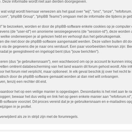
e. Deze informatie wordt niet aan derden doorgegeven.
 wat volgt wordt hiernaar verwezen als het gaat over "wij", "ons", "onze", "refoforum
b.com", "phpBB Group", "phpBB Teams") omgaan met de informatie die tijdens je geb
l" te bezoeken, worden er door de phpBB-software enkele cookies op je computer opg
evens (de "user-id") en anonieme sessiegegevens (de "session-id"), deze worden
t welke onderwerpen je al gelezen hebt en verhoogt dus het gebruiksgemak.
lagen die niet door de phpBB-software aangemaakt werden. Deze vallen buiten dit
ia de gegevens die je naar ons verstuurt. Een paar voorbeelden hiervan zijn: Ber
 nadat je geregistreerd en ingelogd bent (dus "jouw berichten").
ren (dus "je gebruikersnaam"), een wachtwoord om op je account te kunnen inlogge
wetten omtrent databescherming van het land waarin dit forum gehost wordt. Alle inf
or het forum niet verplicht, maar optioneel. In elk geval beschik jij over het recht
omatisch door de phpBB-software gemaakt worden al dan niet wilt ontvangen.
 tenzij een rechter dit eist.
aardoor het op een veilige manier is opgeslagen. Desondanks is het niet aan te ra
loggen; bewaar het dus veilig en link het op geen enkele manier aan "refoforum.nl"
BB-software voorziet. Dit proces vereist dat je je gebruikersnaam en e-mailadres
jzigen in je profiel.
rwijderd als ze in strijd zijn met de forumregels.