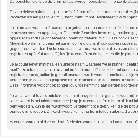
De berichten die je op dit forum plaatst worden opgeslagen in onze databas
Deze beleidsverklaring legt uit hoe "refoforum.nl" en bijhorende instanties (in
verwezen als het gaat over "zij", "hen", "hun", "phpBB-software", "www.phpb
Je informatie wordt op 2 manieren bijgehouden. Ten eerste door "refoforum.n
je browser worden opgeslagen. De eerste 2 cookies bevatten gebruikersgeg
opgeslagen zodra je onderwerpen opent op "refoforum.nl". Deze cookie zeg
Mogelijk worden er tijdens het surfen op "refoforum.nl" ook cookies opges
gegenereerd worden. De tweede manier waarop we informatie verzamelen is v
registreren op "refoforum.nl" (dus "je account") en de berichten die je plaatst
Je account bevat minimaal een unieke naam waarmee we je kunnen identifice
mail"). De informatie van je account op "refoforum.nl" is beschermd door de 
registratieproces, buiten je gebruikersnaam, wachtwoord, e-mailadres, zijn vo
Verder heb je ook de mogelijkheid om in te stellen of je de e-mails die aut
Deze informatie wordt nooit zonder jouw toestemming aan derden doorgegeven,
Je wachtwoord is versleuteld (en kan niet terug leesbaar gemaakt worden), w
wachtwoord is het middel waarmee je op je account op "refoforum.nl" kunt in
bent vergeten, kun je de "wachtwoord vergeten" optie gebruiken die de php
opnieuw in te loggen. Dit wachtwoord kun je na het inloggen uiteraard weer wi
Accounts worden niet verwijderd. Berichten worden uitsluitend aangepast of ve