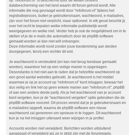
op "refoforum.nl" is beschermd door de wetten omtrent
databescherming van het land waarin dit forum gehost wordt. Alle
informatie die nog gevraagd wordt door "refoforum.nl" tijdens het
registratieproces, buiten je gebruikersnaam, wachtwoord, e-mailadres,
zijn voor het forum niet verplicht, maar optioneel. In elk geval beschik jij
over het recht te bepalen welke informatie publiekelijk wordt
weergegeven en welke niet. Verder heb je ook de mogelijkheid om in te
stellen of je de e-mails die automatisch door de phpBB-software
gemaakt worden al dan niet wilt ontvangen.
Deze informatie wordt nooit zonder jouw toestemming aan derden
doorgegeven, tenzij een rechter dit eist.
Je wachtwoord is versleuteld (en kan niet terug leesbaar gemaakt
worden), waardoor het op een veilige manier is opgeslagen.
Desondanks is het niet aan te raden dat je hetzelfde wachtwoord op
een groot aantal websites gebruikt. Je wachtwoord is het middel
waarmee je op je account op "refoforum.nl" kunt inloggen; bewaar het
dus veilig en link het op geen enkele manier aan "refoforum.nl", phpBB
of aan een andere derde partij. Als je het wachtwoord van je account
bent vergeten, kun je de "wachtwoord vergeten" optie gebruiken die de
phpBB-software voorziet. Dit proces vereist dat je je gebruikersnaam en
e-mailadres opgeeft, waarna de phpBB-software een nieuw
wachtwoord zal genereren om opnieuw in te loggen. Dit wachtwoord
kun je na het inloggen uiteraard weer wijzigen in je profiel.
Accounts worden niet verwijderd. Berichten worden uitsluitend
aangepast of verwijderd als ze in strijd zijn met de forumregels.