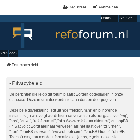
Registreer
Aanmelden
Onbeantwoorde onderwerpen
Actieve onderwerpen
V&A
Zoek
Forumoverzicht
- Privacybeleid
De berichten die je op dit forum plaatst worden opgeslagen in onze
database. Deze informatie wordt niet aan derden doorgegeven.
Deze beleidsverklaring legt uit hoe "refoforum.nl" en bijhorende
instanties (in wat volgt wordt hiernaar verwezen als het gaat over "wij",
"ons", "onze", "refoforum.nl", "http://www.refoforum.nl/forum") en phpBB
(in wat volgt wordt hiernaar verwezen als het gaat over "zij", "hen",
"hun", "phpBB-software", "www.phpbb.com", "phpBB Group", "phpBB
Teams") omgaan met de informatie die tijdens je gebruikssessie