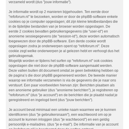
verzameld wordt (dus "jouw informatie").
Je informatie wordt op 2 manieren bijgehouden. Ten eerste door
"refoforum.nl" te bezoeken, worden er door de phpBB-software enkele
cookies op je computer opgeslagen; dit zijn kleine tekstbestandjes die
in de tijdelijke bestanden van je browser worden opgeslagen. De
eerste 2 cookies bevatten gebruikersgegevens (de "user-id") en
anonieme sessiegegevens (de "session-id"), deze worden automatisch
toegewezen door de phpBB-software. Een derde cookie wordt
opgeslagen zodra je onderwerpen opent op "refoforum.nl". Deze
cookie zegt welke onderwerpen je al gelezen hebt en verhoogt dus het
gebruiksgemak.
Mogelijk worden er tijdens het surfen op "refoforum.nl" ook cookies
opgeslagen die niet door de phpBB-software aangemaakt werden.
Deze vallen buiten dit document omdat ze geen betrekking hebben op
de pagina’s die door phpBB gegenereerd worden. De tweede manier
waarop we informatie verzamelen is via de gegevens die je naar ons
verstuurt. Een paar voorbeelden hiervan zijn: Berichten plaatsen als
een anonieme gebruiker (dus "anonieme berichten"), je registreren op
"refoforum.nl" (dus "je account") en de berichten die je plaatst nadat je
geregistreerd en ingelogd bent (dus "jouw berichten").
Je account bevat minimaal een unieke naam waarmee we je kunnen
identificeren (dus "je gebruikersnaam"), een wachtwoord om op je
account te kunnen inloggen (dus "je wachtwoord") en een geldig
persoonlijk e-mailadres. (dus "je e-mail"). De informatie van je account