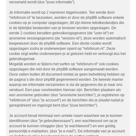
verzameld wordt (dus "jouw informatie").
Je informatie wordt op 2 manieren bijgehouden. Ten eerste door
"refoforum.nl" te bezoeken, worden er door de phpBB-software enkele
cookies op je computer opgeslagen; dit zijn kleine tekstbestandjes die
in de tijdelijke bestanden van je browser worden opgeslagen. De
eerste 2 cookies bevatten gebruikersgegevens (de "user-id") en
anonieme sessiegegevens (de "session-id"), deze worden automatisch
toegewezen door de phpBB-software. Een derde cookie wordt
opgeslagen zodra je onderwerpen opent op "refoforum.nl". Deze
cookie zegt welke onderwerpen je al gelezen hebt en verhoogt dus het
gebruiksgemak.
Mogelijk worden er tijdens het surfen op "refoforum.nl" ook cookies
opgeslagen die niet door de phpBB-software aangemaakt werden.
Deze vallen buiten dit document omdat ze geen betrekking hebben op
de pagina’s die door phpBB gegenereerd worden. De tweede manier
waarop we informatie verzamelen is via de gegevens die je naar ons
verstuurt. Een paar voorbeelden hiervan zijn: Berichten plaatsen als
een anonieme gebruiker (dus "anonieme berichten"), je registreren op
"refoforum.nl" (dus "je account") en de berichten die je plaatst nadat je
geregistreerd en ingelogd bent (dus "jouw berichten").
Je account bevat minimaal een unieke naam waarmee we je kunnen
identificeren (dus "je gebruikersnaam"), een wachtwoord om op je
account te kunnen inloggen (dus "je wachtwoord") en een geldig
persoonlijk e-mailadres. (dus "je e-mail"). De informatie van je account