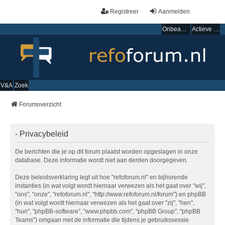
Registreer
Aanmelden
Onbeantwoorde onderwerpen
Actieve onderwerpen
V&A
Zoek
Forumoverzicht
- Privacybeleid
De berichten die je op dit forum plaatst worden opgeslagen in onze
database. Deze informatie wordt niet aan derden doorgegeven.
Deze beleidsverklaring legt uit hoe "refoforum.nl" en bijhorende
instanties (in wat volgt wordt hiernaar verwezen als het gaat over "wij",
"ons", "onze", "refoforum.nl", "http://www.refoforum.nl/forum") en phpBB
(in wat volgt wordt hiernaar verwezen als het gaat over "zij", "hen",
"hun", "phpBB-software", "www.phpbb.com", "phpBB Group", "phpBB
Teams") omgaan met de informatie die tijdens je gebruikssessie