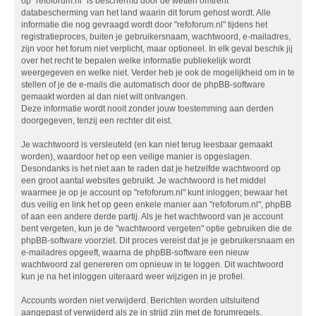
op "refoforum.nl" is beschermd door de wetten omtrent
databescherming van het land waarin dit forum gehost wordt. Alle
informatie die nog gevraagd wordt door "refoforum.nl" tijdens het
registratieproces, buiten je gebruikersnaam, wachtwoord, e-mailadres,
zijn voor het forum niet verplicht, maar optioneel. In elk geval beschik jij
over het recht te bepalen welke informatie publiekelijk wordt
weergegeven en welke niet. Verder heb je ook de mogelijkheid om in te
stellen of je de e-mails die automatisch door de phpBB-software
gemaakt worden al dan niet wilt ontvangen.
Deze informatie wordt nooit zonder jouw toestemming aan derden
doorgegeven, tenzij een rechter dit eist.
Je wachtwoord is versleuteld (en kan niet terug leesbaar gemaakt
worden), waardoor het op een veilige manier is opgeslagen.
Desondanks is het niet aan te raden dat je hetzelfde wachtwoord op
een groot aantal websites gebruikt. Je wachtwoord is het middel
waarmee je op je account op "refoforum.nl" kunt inloggen; bewaar het
dus veilig en link het op geen enkele manier aan "refoforum.nl", phpBB
of aan een andere derde partij. Als je het wachtwoord van je account
bent vergeten, kun je de "wachtwoord vergeten" optie gebruiken die de
phpBB-software voorziet. Dit proces vereist dat je je gebruikersnaam en
e-mailadres opgeeft, waarna de phpBB-software een nieuw
wachtwoord zal genereren om opnieuw in te loggen. Dit wachtwoord
kun je na het inloggen uiteraard weer wijzigen in je profiel.
Accounts worden niet verwijderd. Berichten worden uitsluitend
aangepast of verwijderd als ze in strijd zijn met de forumregels.