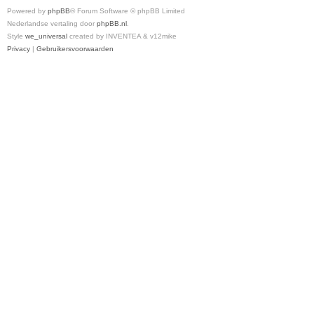
Powered by
phpBB
® Forum Software © phpBB Limited
Nederlandse vertaling door
phpBB.nl
.
Style
we_universal
created by INVENTEA & v12mike
Privacy
|
Gebruikersvoorwaarden