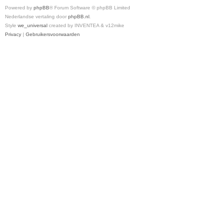
Powered by
phpBB
® Forum Software © phpBB Limited
Nederlandse vertaling door
phpBB.nl
.
Style
we_universal
created by INVENTEA & v12mike
Privacy
|
Gebruikersvoorwaarden