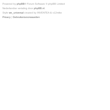
Powered by
phpBB
® Forum Software © phpBB Limited
Nederlandse vertaling door
phpBB.nl
.
Style
we_universal
created by INVENTEA & v12mike
Privacy
|
Gebruikersvoorwaarden