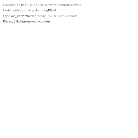
Powered by
phpBB
® Forum Software © phpBB Limited
Nederlandse vertaling door
phpBB.nl
.
Style
we_universal
created by INVENTEA & v12mike
Privacy
|
Gebruikersvoorwaarden