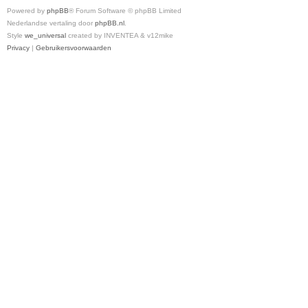
Powered by
phpBB
® Forum Software © phpBB Limited
Nederlandse vertaling door
phpBB.nl
.
Style
we_universal
created by INVENTEA & v12mike
Privacy
|
Gebruikersvoorwaarden