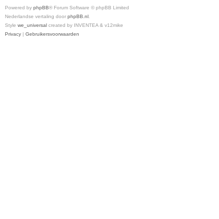
Powered by
phpBB
® Forum Software © phpBB Limited
Nederlandse vertaling door
phpBB.nl
.
Style
we_universal
created by INVENTEA & v12mike
Privacy
|
Gebruikersvoorwaarden