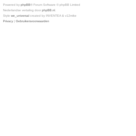
Powered by
phpBB
® Forum Software © phpBB Limited
Nederlandse vertaling door
phpBB.nl
.
Style
we_universal
created by INVENTEA & v12mike
Privacy
|
Gebruikersvoorwaarden