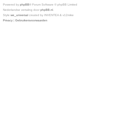
Powered by
phpBB
® Forum Software © phpBB Limited
Nederlandse vertaling door
phpBB.nl
.
Style
we_universal
created by INVENTEA & v12mike
Privacy
|
Gebruikersvoorwaarden