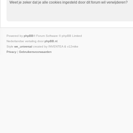
Weet je zeker dat je alle cookies ingesteld door dit forum wil verwijderen?
Powered by
phpBB
® Forum Software © phpBB Limited
Nederlandse vertaling door
phpBB.nl
.
Style
we_universal
created by INVENTEA & v12mike
Privacy
|
Gebruikersvoorwaarden