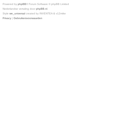
Powered by
phpBB
® Forum Software © phpBB Limited
Nederlandse vertaling door
phpBB.nl
.
Style
we_universal
created by INVENTEA & v12mike
Privacy
|
Gebruikersvoorwaarden