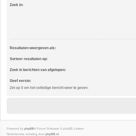
Zoek in:
Resultaten weergeven als:
Sorteer resultaten op:
Zoek in berichten van afgelopen:
Geef eerste:
Zet op 0 om het volledige bericht weer te geven.
Powered by
phpBB
® Forum Software © phpBB Limited
Nederlandse vertaling door
phpBB.nl
.