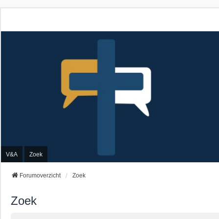
V&A
Zoek
Forumoverzicht
Zoek
Zoek