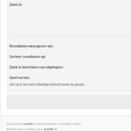
Zoek in:
Resultaten weergeven als:
Sorteer resultaten op:
Zoek in berichten van afgelopen:
Geef eerste:
Zet op 0 om het volledige bericht weer te geven.
Powered by
phpBB
® Forum Software © phpBB Limited
Nederlandse vertaling door
phpBB.nl
.