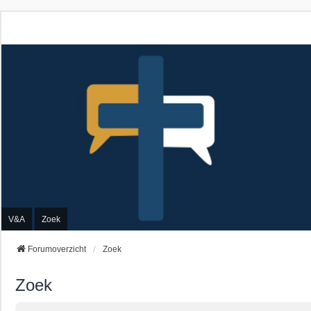
V&A
Zoek
Forumoverzicht
Zoek
Zoek